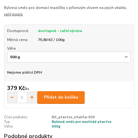
Bylinná směs pro domácí mazlíčky s příznivým vlivem na jejich vitalitu.
celý popis
Dostupnost
dostupné - ruční výroba
Měrná cena
75,80 Kč / 100g
Váha
Nejsme plátci DPH
379 Kč
/
ks
Přidat do košíku
Číslo produktu:
BS_ptactvo_vitalita-500
Typ:
Bylinná směs pro exotické ptactvo
Váha:
500g
Podobné produkty