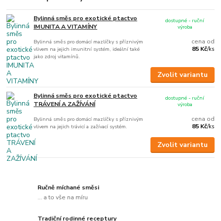
Bylinná směs pro exotické ptactvo
dostupné - ruční
IMUNITA A VITAMÍNY
výroba
cena od
Bylinná směs pro domácí mazlíčky s příznivým
85 Kč
vlivem na jejich imunitní systém, ideální také
/
ks
jako zdroj vitamínů.
Zvolit variantu
Bylinná směs pro exotické ptactvo
dostupné - ruční
TRÁVENÍ A ZAŽÍVÁNÍ
výroba
cena od
Bylinná směs pro domácí mazlíčky s příznivým
85 Kč
vlivem na jejich trávicí a zažívací systém.
/
ks
Zvolit variantu
Ručně míchané směsi
... a to vše na míru
Tradiční rodinné receptury