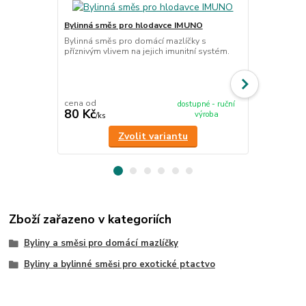
Bylinná směs pro hlodavce IMUNO
Bylinná smě
Bylinná směs pro domácí mazlíčky s
Bylinná směs
příznivým vlivem na jejich imunitní systém.
příznivým vli
cena od
cena od
dostupné - ruční
80 Kč
80 Kč
výroba
/
ks
/
ks
Zvolit variantu
Zboží zařazeno v kategoriích
Byliny a směsi pro domácí mazlíčky
Byliny a bylinné směsi pro exotické ptactvo