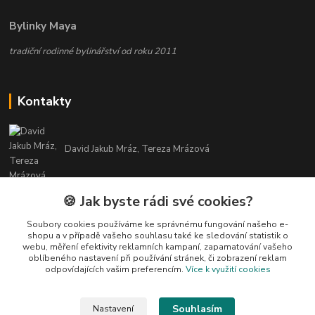
Bylinky Maya
tradiční rodinné bylinářství od roku 2011
Kontakty
David Jakub Mráz, Tereza Mrázová
info@bylinky-maya.cz
🍪 Jak byste rádi své cookies?
Soubory cookies používáme ke správnému fungování našeho e-
shopu a v případě vašeho souhlasu také ke sledování statistik o
webu, měření efektivity reklamních kampaní, zapamatování vašeho
oblíbeného nastavení při používání stránek, či zobrazení reklam
odpovídajících vašim preferencím.
Více k využití cookies
Upravit sběr cookies.
Souhlasím
Nastavení