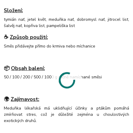
Složení:
tymián nať, jetel květ, meduňka nať, dobromysl nať, jitrocel list,
šalvěj nať, kopřiva list, pampeliška list
☕
Způsob použití:
Směs přidávejte přímo do krmiva nebo míchanice
📦
Obsah balení:
50 / 100 / 200 / 500 / 1000 g ručně namíchané směsi
🌍
Zajímavost:
Meduňka lékařská má uklidňující účinky a ptákům pomáhá
zmírňovat stres, což je důležité zejména u choulostivých
exotických druhů.