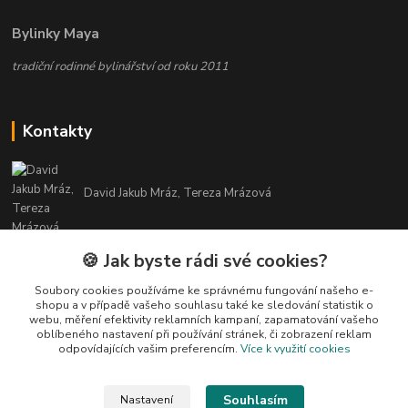
Bylinky Maya
tradiční rodinné bylinářství od roku 2011
Kontakty
David Jakub Mráz, Tereza Mrázová
info@bylinky-maya.cz
🍪 Jak byste rádi své cookies?
Soubory cookies používáme ke správnému fungování našeho e-
shopu a v případě vašeho souhlasu také ke sledování statistik o
webu, měření efektivity reklamních kampaní, zapamatování vašeho
oblíbeného nastavení při používání stránek, či zobrazení reklam
odpovídajících vašim preferencím.
Více k využití cookies
Upravit sběr cookies.
Souhlasím
Nastavení