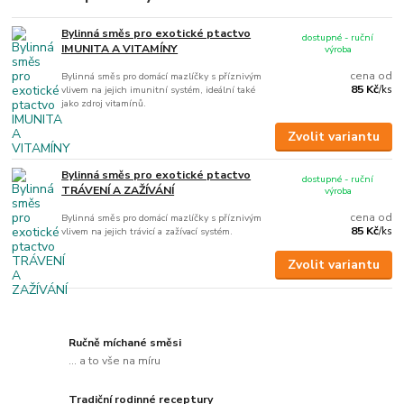
Bylinná směs pro exotické ptactvo
dostupné - ruční
IMUNITA A VITAMÍNY
výroba
cena od
Bylinná směs pro domácí mazlíčky s příznivým
85 Kč
vlivem na jejich imunitní systém, ideální také
/
ks
jako zdroj vitamínů.
Zvolit variantu
Bylinná směs pro exotické ptactvo
dostupné - ruční
TRÁVENÍ A ZAŽÍVÁNÍ
výroba
cena od
Bylinná směs pro domácí mazlíčky s příznivým
85 Kč
vlivem na jejich trávicí a zažívací systém.
/
ks
Zvolit variantu
Ručně míchané směsi
... a to vše na míru
Tradiční rodinné receptury