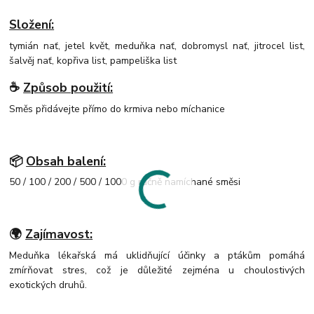
Složení:
tymián nať, jetel květ, meduňka nať, dobromysl nať, jitrocel list,
šalvěj nať, kopřiva list, pampeliška list
☕
Způsob použití:
Směs přidávejte přímo do krmiva nebo míchanice
📦
Obsah balení:
50 / 100 / 200 / 500 / 1000 g ručně namíchané směsi
🌍
Zajímavost:
Meduňka lékařská má uklidňující účinky a ptákům pomáhá
zmírňovat stres, což je důležité zejména u choulostivých
exotických druhů.