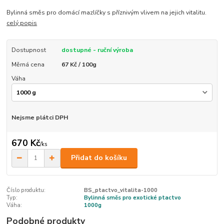
Bylinná směs pro domácí mazlíčky s příznivým vlivem na jejich vitalitu.
celý popis
Dostupnost
dostupné - ruční výroba
Měrná cena
67 Kč / 100g
Váha
Nejsme plátci DPH
670 Kč
/
ks
Přidat do košíku
Číslo produktu:
BS_ptactvo_vitalita-1000
Typ:
Bylinná směs pro exotické ptactvo
Váha:
1000g
Podobné produkty