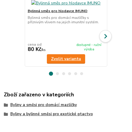
Bylinná směs pro hlodavce IMUNO
Bylinná smě
Bylinná směs pro domácí mazlíčky s
Bylinná směs
příznivým vlivem na jejich imunitní systém.
příznivým vli
cena od
cena od
dostupné - ruční
80 Kč
80 Kč
výroba
/
ks
/
ks
Zvolit variantu
Zboží zařazeno v kategoriích
Byliny a směsi pro domácí mazlíčky
Byliny a bylinné směsi pro exotické ptactvo