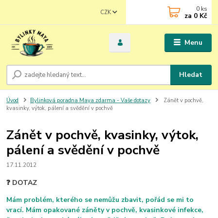
0
ks
CZK
za
0 Kč
Menu
Hledat
Úvod
Bylinková poradna Maya zdarma - Vaše dotazy
Zánět v pochvě,
kvasinky, výtok, pálení a svědění v pochvě
Zánět v pochvě, kvasinky, výtok,
pálení a svědění v pochvě
17.11.2012
❓ DOTAZ
Mám problém, kterého se nemůžu zbavit, pořád se mi to
vrací. Mám opakované záněty v pochvě, kvasinkové infekce,