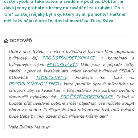
častý výtok, a také pálení a svědění v pochvě. Doktor mi
dává jedny globule a krémy na zavádění za druhými. Co s
tím? Existují nějaký bylinky, který by mi pomohly? Partner
měl taky nějaké potíže, dostal mastičku. Díky, Sylva
📩 ODPOVĚĎ
Dobrý den, Sylvo, z našeho bylinářství bychom Vám doporučili
bylinkový čaj
PROČIŠTĚNÍ/DETOXIKACE
v kombinaci s
bylinkovým čajem
MYOCYSTAVÝT
. Dále jsou v případě léčby
zánětů v pochvě, kvasinek atd. velice vhodné bylinkové SEDACÍ
KOUPELE
MYOCYSTAVÝT
. Podívejte se také na
PROTIPLÍSŇOVOU DIETU
, která pomůže upravit mikroflóru ve
střevech, aby se kvasinkám v těle nedařilo. Pro partnera bychom
doporučili bylinkový čaj
PROČIŠTĚNÍ/DETOXIKACE
.
Pokud si
budete přát uvedené bylinné směsi objednat, vše můžete koupit
přímo v e-shopu. Počítejte, že kolik roků nemoc trvá, tolik měsíců
bude třeba bylinky užívat či pít. Přejeme krásný den!
Vaše Bylinky Maya 🌿