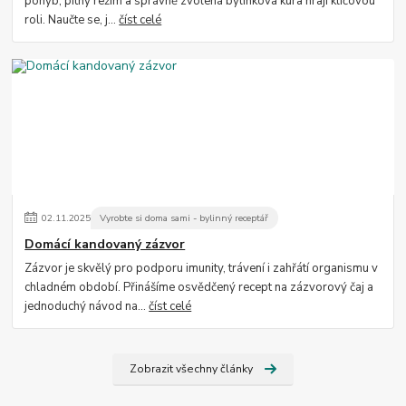
pohyb, pitný režim a správně zvolená bylinková kúra hrají klíčovou
roli. Naučte se, j...
číst celé
02
.
11
.
2025
Vyrobte si doma sami - bylinný receptář
Domácí kandovaný zázvor
Zázvor je skvělý pro podporu imunity, trávení i zahřátí organismu v
chladném období. Přinášíme osvědčený recept na zázvorový čaj a
jednoduchý návod na...
číst celé
Zobrazit všechny články