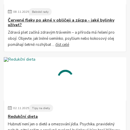
08
.
11
.
2025
Babské rady
Červené fleky po akné v obličeji a zácpa - jaké bylinky
užívat?
Zdravá pleť začíná zdravým trávením – a příroda má řešení pro
obojí. Objevte, jak lněné semínko, psyllium nebo kokosový olej
pomáhají šetrně rozhýbat ...
číst celé
02
.
11
.
2025
Tipy na diety
Redukční dieta
Hubnutí není jen o dietě a omezování jídla. Psychika, pravidelný