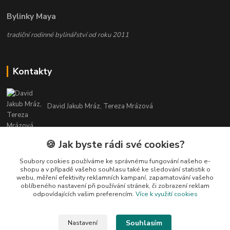
Bylinky Maya
tradiční rodinné bylinářství od roku 2011
Kontakty
David Jakub Mráz, Tereza Mrázová
info@bylinky-maya.cz
🍪 Jak byste rádi své cookies?
Soubory cookies používáme ke správnému fungování našeho e-
shopu a v případě vašeho souhlasu také ke sledování statistik o
webu, měření efektivity reklamních kampaní, zapamatování vašeho
oblíbeného nastavení při používání stránek, či zobrazení reklam
odpovídajících vašim preferencím.
Více k využití cookies
Upravit sběr cookies.
Souhlasím
Nastavení