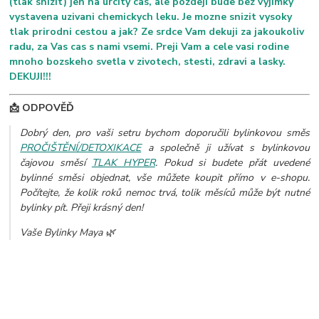
(tlak snizit) jen na urcity cas, ale pozdeji bude bez vyjimky
vystavena uzivani chemickych leku. Je mozne snizit vysoky
tlak prirodni cestou a jak? Ze srdce Vam dekuji za jakoukoliv
radu, za Vas cas s nami vsemi. Preji Vam a cele vasi rodine
mnoho bozskeho svetla v zivotech, stesti, zdravi a lasky.
DEKUJI!!!
📩 ODPOVĚĎ
Dobrý den, pro vaši setru bychom doporučili bylinkovou směs
PROČIŠTĚNÍ/DETOXIKACE
a společně ji užívat s bylinkovou
čajovou směsí
TLAK HYPER
. Pokud si budete přát uvedené
bylinné směsi objednat, vše můžete koupit přímo v e-shopu.
Počítejte, že kolik roků nemoc trvá, tolik měsíců může být nutné
bylinky pít. Přeji krásný den!
Vaše Bylinky Maya 🌿