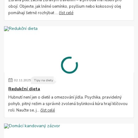
Zdravá pleť začíná zdravým trávením – a příroda má řešení pro
obojí. Objevte, jak lněné semínko, psyllium nebo kokosový olej
pomáhají šetrně rozhýbat ...
číst celé
02
.
11
.
2025
Tipy na diety
Redukční dieta
Hubnutí není jen o dietě a omezování jídla. Psychika, pravidelný
pohyb, pitný režim a správně zvolená bylinková kúra hrají klíčovou
roli. Naučte se, j...
číst celé