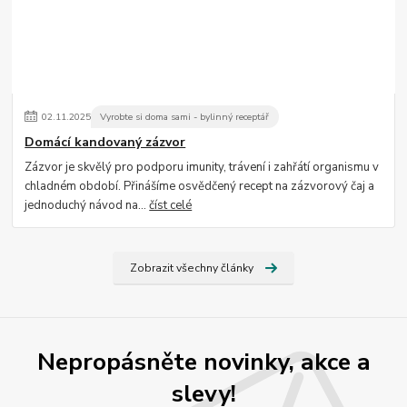
02
.
11
.
2025
Vyrobte si doma sami - bylinný receptář
Domácí kandovaný zázvor
Zázvor je skvělý pro podporu imunity, trávení i zahřátí organismu v
chladném období. Přinášíme osvědčený recept na zázvorový čaj a
jednoduchý návod na...
číst celé
Zobrazit všechny články
Nepropásněte novinky, akce a
slevy!