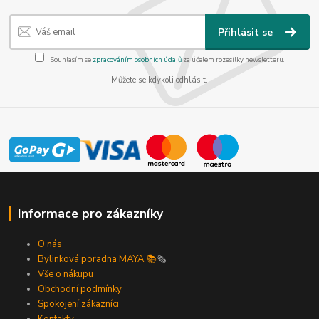
Přihlásit se
Souhlasím se
zpracováním osobních údajů
za účelem rozesílky newsletteru.
Můžete se kdykoli odhlásit.
Informace pro zákazníky
O nás
Bylinková poradna MAYA 📚
🗞️
Vše o nákupu
Obchodní podmínky
Spokojení zákazníci
Kontakty