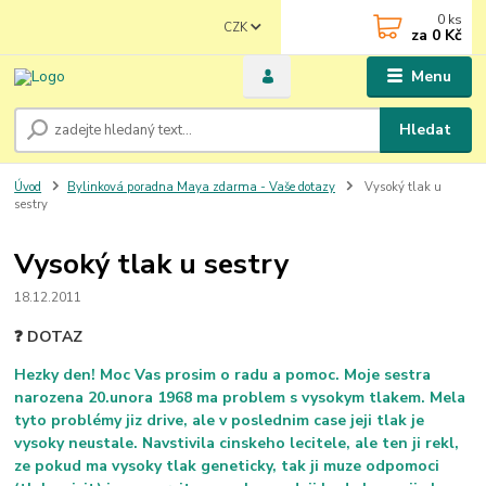
0
ks
CZK
za
0 Kč
Menu
Hledat
Úvod
Bylinková poradna Maya zdarma - Vaše dotazy
Vysoký tlak u
sestry
Vysoký tlak u sestry
18.12.2011
❓ DOTAZ
Hezky den! Moc Vas prosim o radu a pomoc. Moje sestra
narozena 20.unora 1968 ma problem s vysokym tlakem. Mela
tyto problémy jiz drive, ale v poslednim case jeji tlak je
vysoky neustale. Navstivila cinskeho lecitele, ale ten ji rekl,
ze pokud ma vysoky tlak geneticky, tak ji muze odpomoci