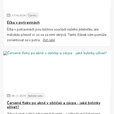
17
.
04
.
2026
Články
Éčka v potravinách
Éčka v potravinách jsou běžnou součástí našeho jídelníčku, ale
málokdo přesně ví, co se za nimi skrývá. Tento článek vám pomůže
zorientovat se v potra...
číst celé
08
.
11
.
2025
Babské rady
Červené fleky po akné v obličeji a zácpa - jaké bylinky
užívat?