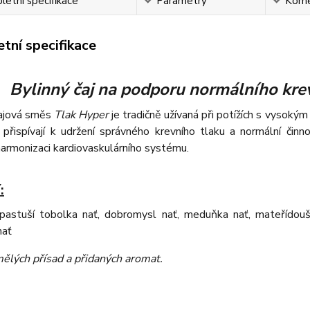
etní specifikace
Parametry
Kome
tní specifikace
Bylinný čaj na podporu normálního krev
čajová směs
Tlak Hyper
je tradičně užívaná při potížích s vysoký
přispívají k udržení správného krevního tlaku a normální činn
armonizaci kardiovaskulárního systému.
:
pastuší tobolka nať, dobromysl nať, meduňka nať, mateřídouška 
nať
ělých přísad a přidaných aromat
.