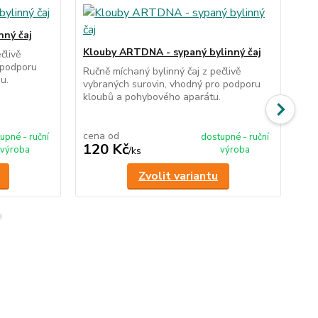
nný čaj
Klo
Klouby ARTDNA - sypaný bylinný čaj
člivě
Ruč
 podporu
vyb
Ručně míchaný bylinný čaj z pečlivě
u.
rek
vybraných surovin, vhodný pro podporu
klo
kloubů a pohybového aparátu.
cena od
ce
upné - ruční
dostupné - ruční
120 Kč
1
výroba
výroba
/
ks
Zvolit variantu