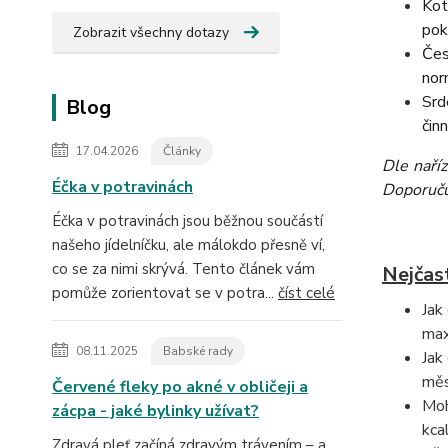
Kot
pok
Zobrazit všechny dotazy
Čes
nor
Srd
Blog
čin
17.04.2026
Články
Dle naří
Éčka v potravinách
Doporučuj
Éčka v potravinách jsou běžnou součástí
našeho jídelníčku, ale málokdo přesně ví,
co se za nimi skrývá. Tento článek vám
Nejčas
pomůže zorientovat se v potra...
číst celé
Jak
max
08.11.2025
Babské rady
Jak
měs
Červené fleky po akné v obličeji a
Moh
zácpa - jaké bylinky užívat?
kca
Zdravá pleť začíná zdravým trávením – a