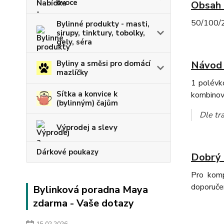
ovoce
Obsah 
50/100/20
Bylinné produkty - masti,
sirupy, tinktury, tobolky,
gely, séra
Byliny a směsi pro domácí
Návod 
mazlíčky
1 polévko
Sítka a konvice k
kombinov
(bylinným) čajům
Dle tra
Výprodej a slevy
Dárkové poukazy
Dobrý 
Pro komp
doporučen
Bylinková poradna Maya
zdarma - Vaše dotazy
15.02.2026