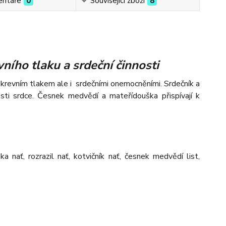
ntáře
0
Související zboží
8
ního tlaku a srdeční činnosti
m krevním tlakem ale i srdečními onemocněními. Srdečník a
osti srdce. Česnek medvědí a mateřídouška přispívají k
nať, rozrazil nať, kotvičník nať, česnek medvědí list,