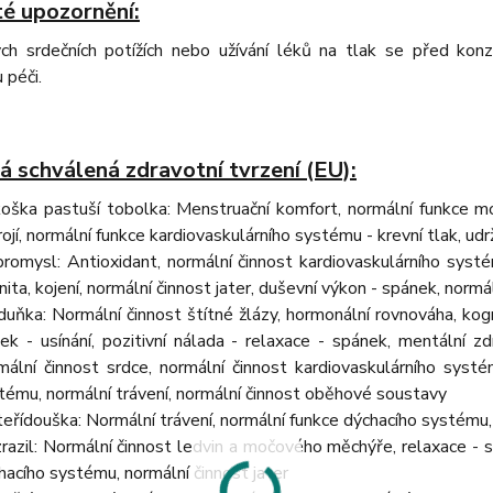
té upozornění:
ých srdečních potížích nebo užívání léků na tlak se před kon
 péči.
á schválená zdravotní tvrzení (EU):
oška pastuší tobolka: Menstruační komfort, normální funkce m
rojí, normální funkce kardiovaskulárního systému - krevní tlak, udr
romysl: Antioxidant, normální činnost kardiovaskulárního systém
nita, kojení, normální činnost jater, duševní výkon - spánek, normál
uňka: Normální činnost štítné žlázy, hormonální rovnováha, kogni
nek - usínání, pozitivní nálada - relaxace - spánek, mentální z
mální činnost srdce, normální činnost kardiovaskulárního systé
tému, normální trávení, normální činnost oběhové soustavy
eřídouška: Normální trávení, normální funkce dýchacího systém
razil: Normální činnost ledvin a močového měchýře, relaxace - sp
hacího systému, normální činnost jater