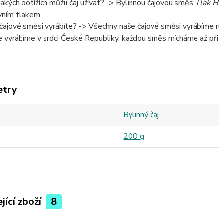
 jakých potížích můžu čaj užívat? -> Bylinnou čajovou směs
Tlak H
vním tlakem.
 čajové směsi vyrábíte? -> Všechny naše čajové směsi vyrábíme ru
e vyrábíme v srdci České Republiky, každou směs mícháme až při
etry
Bylinný čaj
200 g
jící zboží
8