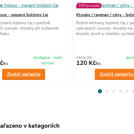
TOP produkt
pox - sypaný bylinný čaj
Klouby / revman / cévy - byli
chaný bylinný čaj z pečlivě
Ručně míchaný bylinný čaj z pe
h surovin, vhodný při sníženém
vybraných surovin, vhodný na
tlaku.
kloubů, kostí a cévního systém
cena od
dostupné - ruční
dost
č
120 Kč
výroba
/
ks
/
ks
Zvolit variantu
Zvolit variantu
zařazeno v kategoriích