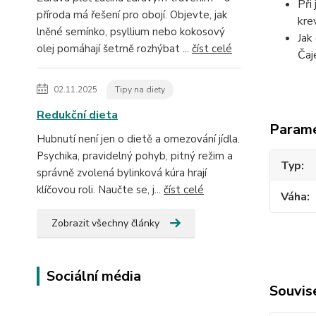
Při
příroda má řešení pro obojí. Objevte, jak
kre
lněné semínko, psyllium nebo kokosový
Jak
olej pomáhají šetrně rozhýbat ...
číst celé
Čaj
02.11.2025
Tipy na diety
Redukční dieta
Param
Hubnutí není jen o dietě a omezování jídla.
Psychika, pravidelný pohyb, pitný režim a
Typ
správně zvolená bylinková kúra hrají
klíčovou roli. Naučte se, j...
číst celé
Váha
Zobrazit všechny články
Sociální média
Souvise