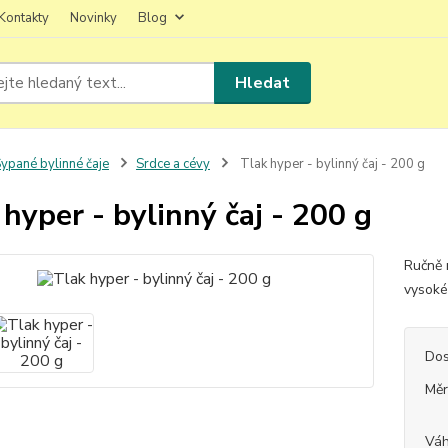
Kontakty
Novinky
Blog
Hledat
ypané bylinné čaje
Srdce a cévy
Tlak hyper - bylinný čaj - 200 g
 hyper - bylinný čaj - 200 g
Ručně 
vysoké
Dos
Měr
Vá