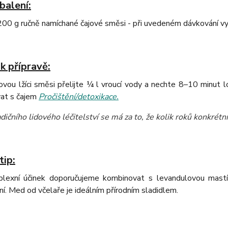
balení:
0 g ručně namíchané čajové směsi - při uvedeném dávkování vys
k přípravě:
vou lžíci směsi přelijte ¼ l vroucí vody a nechte 8–10 minut 
at s čajem
Pročištění/detoxikace.
dičního lidového léčitelství se má za to, že kolik roků konkrétní 
tip:
lexní účinek doporučujeme kombinovat s levandulovou mastí (
í. Med od včelaře je ideálním přírodním sladidlem.