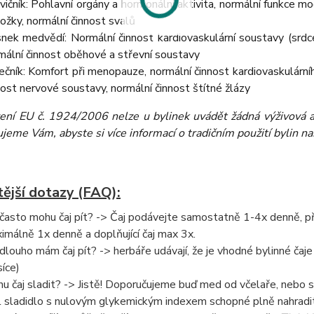
vičník: Pohlavní orgány a hormonální aktivita, normální funkce mo
ožky, normální činnost svalů
nek medvědí: Normální činnost kardiovaskulární soustavy (srdc
mální činnost oběhové a střevní soustavy
ečník: Komfort při menopauze, normální činnost kardiovaskulárníh
nost nervové soustavy, normální činnost štítné žlázy
zení EU č. 1924/2006 nelze u bylinek uvádět žádná výživová a 
eme Vám, abyste si více informací o tradičním použití bylin našli
tější dotazy (FAQ):
 často mohu čaj pít? -> Čaj podávejte samostatně 1-4x denně, při 
imálně 1x denně a doplňující čaj max 3x.
 dlouho mám čaj pít? -> herbáře udávají, že je vhodné bylinné čaje 
íce)
u čaj sladit? -> Jistě! Doporučujeme buď med od včelaře, nebo 
l sladidlo s nulovým glykemickým indexem schopné plně nahradit