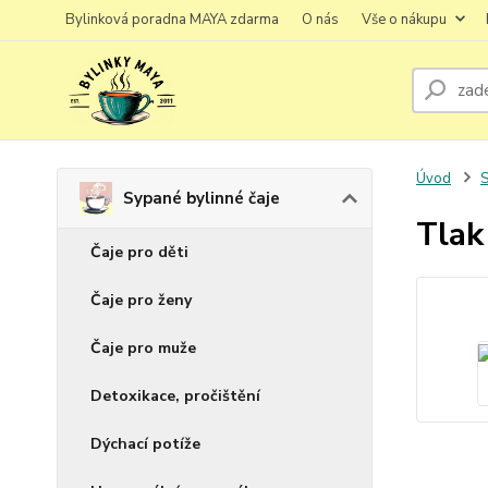
Bylinková poradna MAYA zdarma
O nás
Vše o nákupu
Úvod
S
Sypané bylinné čaje
Tlak
Čaje pro děti
Čaje pro ženy
Čaje pro muže
Detoxikace, pročištění
Dýchací potíže