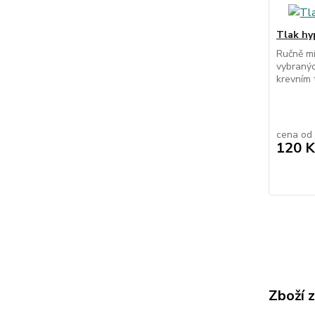
Tlak hy
Ručně mí
vybranýc
krevním 
cena od
120 K
Zboží 