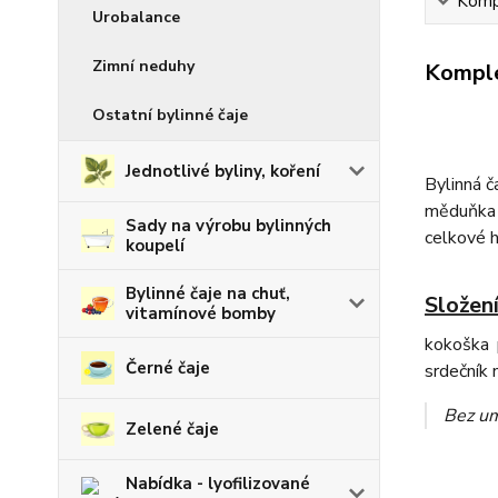
Kompl
Urobalance
Zimní neduhy
Komple
Ostatní bylinné čaje
Jednotlivé byliny, koření
Bylinná 
měduňka 
Sady na výrobu bylinných
celkové h
koupelí
Bylinné čaje na chuť,
Složení
vitamínové bomby
kokoška 
Černé čaje
srdečník 
Bez um
Zelené čaje
Nabídka - lyofilizované