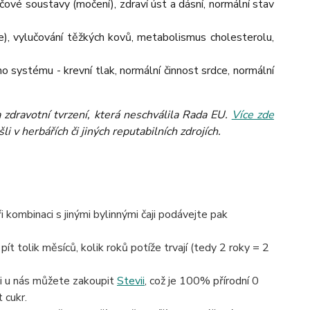
čové soustavy (močení), zdraví úst a dásní, normální stav
e), vylučování těžkých kovů, metabolismus cholesterolu,
o systému - krevní tlak, normální činnost srdce, normální
zdravotní tvrzení, která neschválila Rada EU.
Více zde
 v herbářích či jiných reputabilních zdrojích.
kombinaci s jinými bylinnými čaji
podávejte pak
pít tolik měsíců, kolik roků potíže trvají (tedy 2 roky = 2
si u nás můžete zakoupit
Stevii
, což je 100% přírodní 0
 cukr.