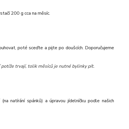
tačí 200 g cca na měsíc.
louhovat, poté sceďte a pijte po doušcích. Doporučujeme
potíže trvají, tolik měsíců je nutné bylinky pít.
na natírání spánků) a úpravou jídelníčku podle našich