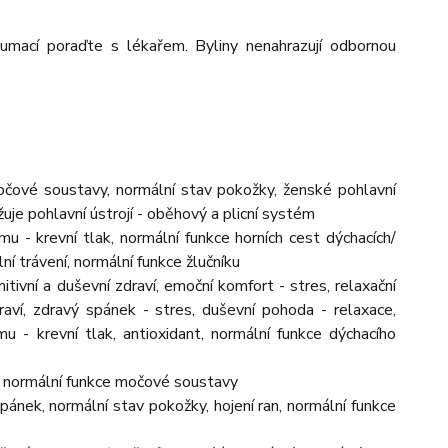
zumací poraďte s lékařem. Byliny nenahrazují odbornou
očové soustavy, normální stav pokožky, ženské pohlavní
žuje pohlavní ústrojí - oběhový a plicní systém
u - krevní tlak, normální funkce horních cest dýchacích/
ní trávení, normální funkce žlučníku
tivní a duševní zdraví, emoční komfort - stres, relaxační
draví, zdravý spánek - stres, duševní pohoda - relaxace,
mu - krevní tlak, antioxidant, normální funkce dýchacího
u, normální funkce močové soustavy
ánek, normální stav pokožky, hojení ran, normální funkce