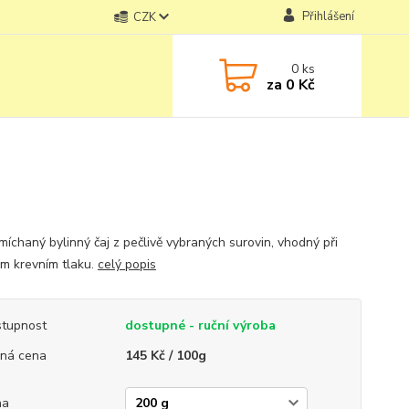
Přihlášení
CZK
0
ks
za
0 Kč
míchaný bylinný čaj z pečlivě vybraných surovin, vhodný při
m krevním tlaku.
celý popis
tupnost
dostupné - ruční výroba
ná cena
145 Kč / 100g
ha