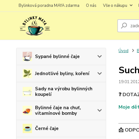
Bylinková poradna MAYA zdarma
O nás
Vše o nákupu
Úvod
B
Sypané bylinné čaje
Such
Jednotlivé byliny, koření
19.01.201
Sady na výrobu bylinných
koupelí
❓ DOTA
Moje dět
Bylinné čaje na chuť,
vitamínové bomby
Černé čaje
📩 ODP