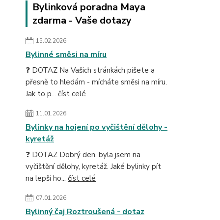
Bylinková poradna Maya
zdarma - Vaše dotazy
15.02.2026
Bylinné směsi na míru
❓ DOTAZ Na Vašich stránkách píšete a
přesně to hledám - mícháte směsi na míru.
Jak to p...
číst celé
11.01.2026
Bylinky na hojení po vyčištění dělohy -
kyretáž
❓ DOTAZ Dobrý den, byla jsem na
vyčištění dělohy, kyretáž. Jaké bylinky pít
na lepší ho...
číst celé
07.01.2026
Bylinný čaj Roztroušená - dotaz