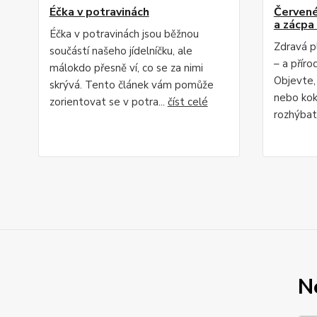
Éčka v potravinách
Červené 
a zácpa 
Éčka v potravinách jsou běžnou
Zdravá p
součástí našeho jídelníčku, ale
– a příro
málokdo přesně ví, co se za nimi
Objevte,
skrývá. Tento článek vám pomůže
nebo kok
zorientovat se v potra...
číst celé
rozhýbat 
N