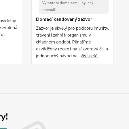
Vyrobte si doma sami - bylinný
receptář
Domácí kandovaný zázvor
ravidelný
ě zvolená
Zázvor je skvělý pro podporu imunity,
oli.
trávení i zahřátí organismu v
chladném období. Přinášíme
osvědčený recept na zázvorový čaj a
jednoduchý návod na...
číst celé
y!