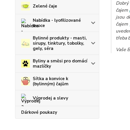
Dobrý 
Zelené čaje
čajem
jsou d
Nabídka - lyofilizované
čajem
ovoce
uveden
třeba 
Bylinné produkty - masti,
sirupy, tinktury, tobolky,
gely, séra
Vaše B
Byliny a směsi pro domácí
mazlíčky
Sítka a konvice k
(bylinným) čajům
Výprodej a slevy
Dárkové poukazy