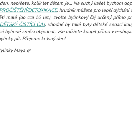
den, nepíšete, kolik let dětem je... Na suchý kašel bychom dopo
PROČIŠTĚNÍ/DETOXIKACE
, hrudník můžete pro lepší dýchání
ěti malé (do cca 10 let), zvolte bylinkový čaj určený přímo p
DĚTSKÝ ČISTÍCÍ ČAJ
, vhodné by také byly dětské sedací kou
é bylinné směsi objednat, vše můžete koupit přímo v e-shopu. 
bylinky pít. Přejeme krásný den!
ylinky Maya 🌿