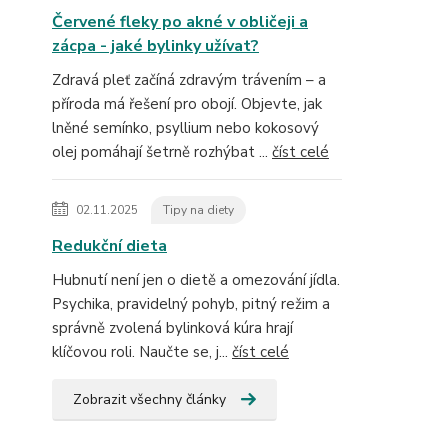
Červené fleky po akné v obličeji a
zácpa - jaké bylinky užívat?
Zdravá pleť začíná zdravým trávením – a
příroda má řešení pro obojí. Objevte, jak
lněné semínko, psyllium nebo kokosový
olej pomáhají šetrně rozhýbat ...
číst celé
02.11.2025
Tipy na diety
Redukční dieta
Hubnutí není jen o dietě a omezování jídla.
Psychika, pravidelný pohyb, pitný režim a
správně zvolená bylinková kúra hrají
klíčovou roli. Naučte se, j...
číst celé
Zobrazit všechny články