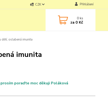
Přihlášení
CZK
0
ks
za
0 Kč
u dětí, oslabená imunita
abená imunita
í, prosím poraďte moc děkuji Poláková