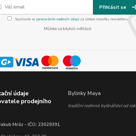
Přihlásit se
Souhlasím se
zpracováním osobních údajů
za účelem rozesílky newsletteru.
Můžete se kdykoli odhlásit.
kační údaje
Bylinky Maya
vatele prodejního
tradiční rodinné bylinářství od r
Jakub Mráz - IČO: 23029391