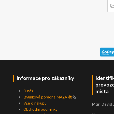
Informace pro zákazníky
Identifi
provozo
místa
O nás
Bylinková poradna MAYA 📚
🗞️
Vše o nákupu
Mgr. David 
Obchodní podmínky