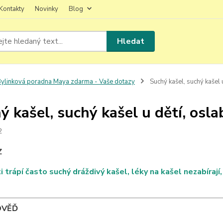
Kontakty
Novinky
Blog
Hledat
ylinková poradna Maya zdarma - Vaše dotazy
Suchý kašel, suchý kašel 
ý kašel, suchý kašel u dětí, osl
2
Z
i trápí často suchý dráždivý kašel, léky na kašel nezabíraj
OVĚĎ