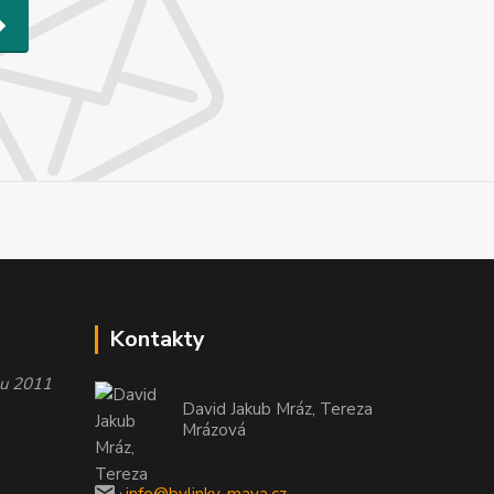
Kontakty
oku 2011
David Jakub Mráz, Tereza
Mrázová
info@bylinky-maya.cz