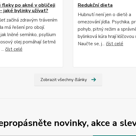
fleky po akné v obličeji
Redukční dieta
- jaké bylinky užívat?
Hubnutí není jen o dietě a
leť začíná zdravým trávením
omezování jídla. Psychika, p
da má řešení pro obojí.
pohyb, pitný režim a správn
 jak lněné semínko, psyllium
bylinková kúra hrají klíčovou r
osový olej pomáhají šetrně
Naučte se, j...
číst celé
...
číst celé
Zobrazit všechny články
epropásněte novinky, akce a slev