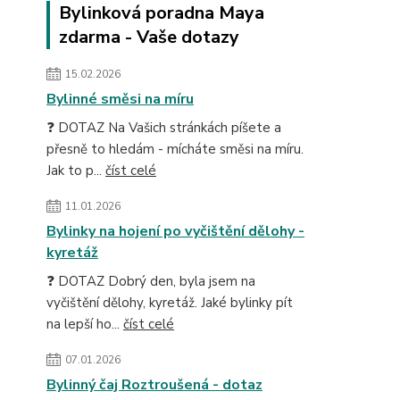
Bylinková poradna Maya
zdarma - Vaše dotazy
15.02.2026
Bylinné směsi na míru
❓ DOTAZ Na Vašich stránkách píšete a
přesně to hledám - mícháte směsi na míru.
Jak to p...
číst celé
11.01.2026
Bylinky na hojení po vyčištění dělohy -
kyretáž
❓ DOTAZ Dobrý den, byla jsem na
vyčištění dělohy, kyretáž. Jaké bylinky pít
na lepší ho...
číst celé
07.01.2026
Bylinný čaj Roztroušená - dotaz