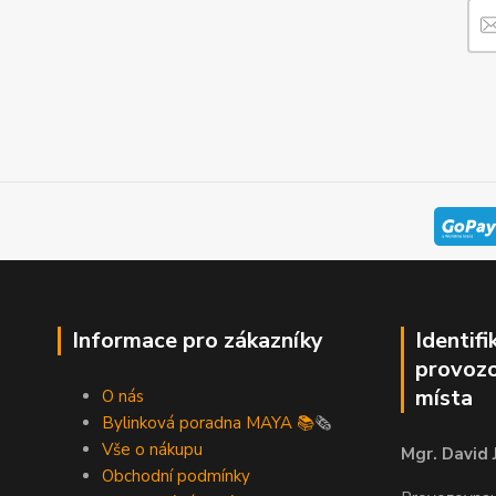
Informace pro zákazníky
Identifi
provozo
místa
O nás
Bylinková poradna MAYA 📚
🗞️
Vše o nákupu
Mgr. David 
Obchodní podmínky