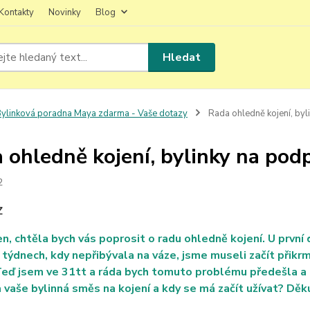
Kontakty
Novinky
Blog
Hledat
ylinková poradna Maya zdarma - Vaše dotazy
Rada ohledně kojení, byl
 ohledně kojení, bylinky na pod
2
Z
n, chtěla bych vás poprosit o radu ohledně kojení. U první
 týdnech, kdy nepřibývala na váze, jsme museli začít přik
eď jsem ve 31tt a ráda bych tomuto problému předešla a ch
vaše bylinná směs na kojení a kdy se má začít užívat? Děku