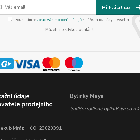
Přihlásit se
Souhlasím se
zpracováním osobních údajů
za účelem rozesílky newsletteru.
Můžete se kdykoli odhlásit.
kační údaje
Bylinky Maya
vatele prodejního
tradiční rodinné bylinářství od r
Jakub Mráz - IČO: 23029391