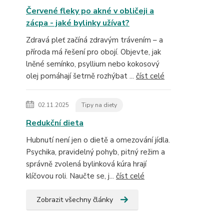
Červené fleky po akné v obličeji a
zácpa - jaké bylinky užívat?
Zdravá pleť začíná zdravým trávením – a
příroda má řešení pro obojí. Objevte, jak
lněné semínko, psyllium nebo kokosový
olej pomáhají šetrně rozhýbat ...
číst celé
02.11.2025
Tipy na diety
Redukční dieta
Hubnutí není jen o dietě a omezování jídla.
Psychika, pravidelný pohyb, pitný režim a
správně zvolená bylinková kúra hrají
klíčovou roli. Naučte se, j...
číst celé
Zobrazit všechny články