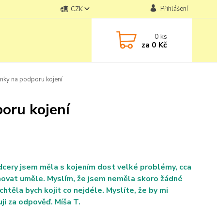
Přihlášení
CZK
0
ks
za
0 Kč
inky na podporu kojení
poru kojení
 dcery jsem měla s kojením dost velké problémy, cca
rmovat uměle. Myslím, že jsem neměla skoro žádné
těla bych kojit co nejdéle. Myslíte, že by mi
ji za odpověď. Míša T.