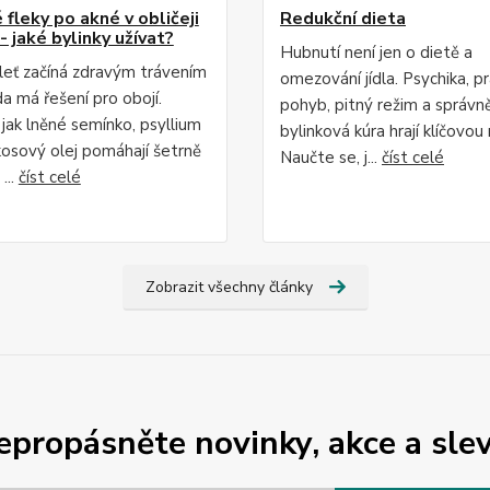
fleky po akné v obličeji
Redukční dieta
- jaké bylinky užívat?
Hubnutí není jen o dietě a
leť začíná zdravým trávením
omezování jídla. Psychika, p
da má řešení pro obojí.
pohyb, pitný režim a správn
 jak lněné semínko, psyllium
bylinková kúra hrají klíčovou r
osový olej pomáhají šetrně
Naučte se, j...
číst celé
...
číst celé
Zobrazit všechny články
epropásněte novinky, akce a slev