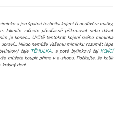
iminko a jen špatná technika kojení či nedůvěra matky,
m. Jakmile začnete předčasně přikrmovat nebo dávat
ním je konec... Určitě tentokrát kojení svého miminka
čase upraví... Nikdo nemůže Vašemu miminku rozumět lépe
bylinkový čaje
TĚHULKA
, a poté bylinkový čaj
KOJÍCÍ
še můžete koupit přímo v e-shopu. Počítejte, že kolik
e krásný den!