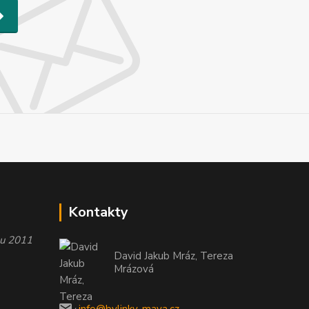
Kontakty
oku 2011
David Jakub Mráz, Tereza
Mrázová
info@bylinky-maya.cz