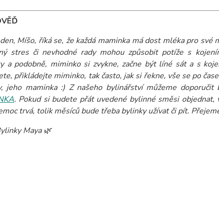
OVĚĎ
den, Míšo, říká se, že každá maminka má dost mléka pro své m
ný stres či nevhodné rady mohou způsobit potíže s kojení
ky a podobně, miminko si zvykne, začne být líné sát a s koje
ete, přikládejte miminko, tak často, jak si řekne, vše se po 
, jeho maminka :) Z našeho bylinářství můžeme doporučit 
NKA
.
Pokud si budete přát uvedené bylinné směsi objednat, v
emoc trvá, tolik měsíců bude třeba bylinky užívat či pít. Přejem
ylinky Maya 🌿