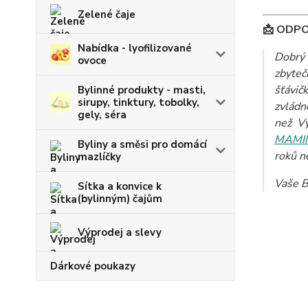
Zelené čaje
📩 ODP
Nabídka - lyofilizované
Dobrý 
ovoce
zbyteč
šťávič
Bylinné produkty - masti,
sirupy, tinktury, tobolky,
zvládn
gely, séra
než Vy
MAMI
Byliny a směsi pro domácí
roků n
mazlíčky
Vaše B
Sítka a konvice k
(bylinným) čajům
Výprodej a slevy
Dárkové poukazy