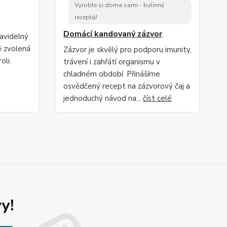
Vyrobte si doma sami - bylinný
receptář
Domácí kandovaný zázvor
ravidelný
ě zvolená
Zázvor je skvělý pro podporu imunity,
oli.
trávení i zahřátí organismu v
chladném období. Přinášíme
osvědčený recept na zázvorový čaj a
jednoduchý návod na...
číst celé
y!