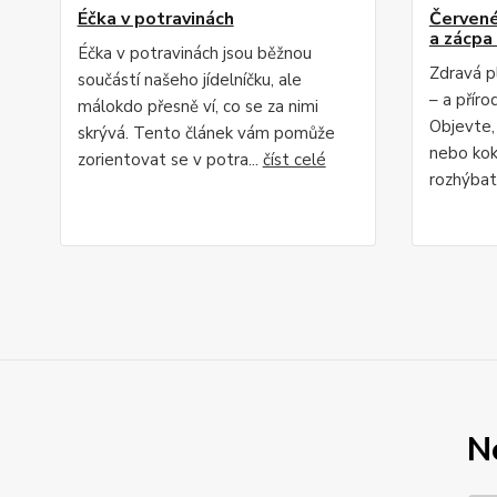
Éčka v potravinách
Červené 
a zácpa 
Éčka v potravinách jsou běžnou
Zdravá p
součástí našeho jídelníčku, ale
– a příro
málokdo přesně ví, co se za nimi
Objevte,
skrývá. Tento článek vám pomůže
nebo kok
zorientovat se v potra...
číst celé
rozhýbat 
N