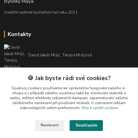
Bylinky Maya
tradiční rodinné bylinářství od roku 2011
Kontakty
David Jakub Mráz, Tereza Mrázová
info@bylinky-maya.cz
🍪 Jak byste rádi své cookies?
Soubory cookies používáme ke správnému fungování našeho e-
shopu a v případě vašeho souhlasu také ke sledování statistik o
webu, měření efektivity reklamních kampaní, zapamatování vašeho
oblíbeného nastavení při používání stránek, či zobrazení reklam
odpovídajících vašim preferencím.
Více k využití cookies
Upravit sběr cookies.
Souhlasím
Nastavení
Všechny texty a fotografie u produktů jsou vlastnictvím BYLINKY MAYA. Nelze