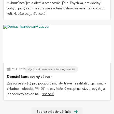
Hubnutí není jen o dietě a omezování jídla. Psychika, pravidelný
pohyb, pitný režim a správně zvolená bylinková kúra hrají klíčovou
roli. Naučte se, j...
číst celé
02
.
11
.
2025
Vyrobte si doma sami - bylinný receptář
Domácí kandovaný zázvor
Zázvor je skvělý pro podporu imunity, trávení i zahřátí organismu v
chladném období. Přinášíme osvědčený recept na zázvorový čaj a
jednoduchý návod na...
číst celé
Zobrazit všechny články