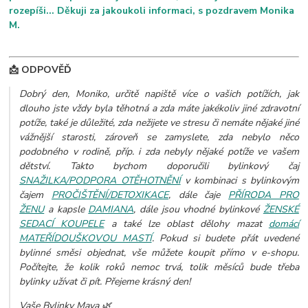
rozepíši... Děkuji za jakoukoli informaci, s pozdravem Monika
M.
📩 ODPOVĚĎ
Dobrý den, Moniko, určitě napiště více o vašich potížích, jak
dlouho jste vždy byla těhotná a zda máte jakékoliv jiné zdravotní
potíže, také je důležité, zda nežijete ve stresu či nemáte nějaké jiné
vážnější starosti, zároveň se zamyslete, zda nebylo něco
podobného v rodině, příp. i zda nebyly nějaké potíže ve vašem
dětství. Takto bychom doporučili bylinkový čaj
SNAŽILKA/PODPORA OTĚHOTNĚNÍ
v kombinaci s bylinkovým
čajem
PROČIŠTĚNÍ/DETOXIKACE
, dále čaje
PŘÍRODA PRO
ŽENU
a kapsle
DAMIANA
, dále jsou vhodné bylinkové
ŽENSKÉ
SEDACÍ KOUPELE
a také lze oblast dělohy mazat
domácí
MATEŘÍDOUŠKOVOU MASTÍ
.
Pokud si budete přát uvedené
bylinné směsi objednat, vše můžete koupit přímo v e-shopu.
Počítejte, že kolik roků nemoc trvá, tolik měsíců bude třeba
bylinky užívat či pít. Přejeme krásný den!
Vaše Bylinky Maya 🌿