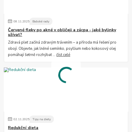
08
.
11
.
2025
Babské rady
Červené fleky po akné v obličeji a zácpa - jaké bylinky
užívat?
Zdravá pleť začíná zdravým trávením – a příroda má řešení pro
obojí. Objevte, jak lněné semínko, psyllium nebo kokosový olej
pomáhají šetrně rozhýbat ...
číst celé
02
.
11
.
2025
Tipy na diety
Redukční dieta