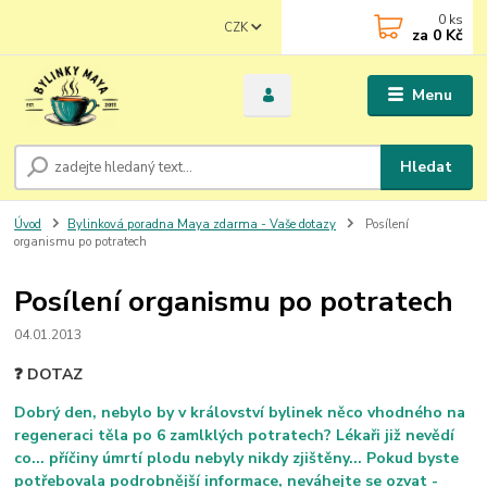
0
ks
CZK
za
0 Kč
Menu
Hledat
Úvod
Bylinková poradna Maya zdarma - Vaše dotazy
Posílení
organismu po potratech
Posílení organismu po potratech
04.01.2013
❓ DOTAZ
Dobrý den, nebylo by v království bylinek něco vhodného na
regeneraci těla po 6 zamlklých potratech? Lékaři již nevědí
co... příčiny úmrtí plodu nebyly nikdy zjištěny... Pokud byste
potřebovala podrobnější informace, neváhejte se ozvat -