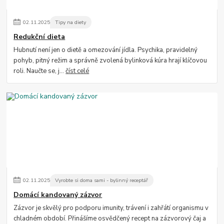
02
.
11
.
2025
Tipy na diety
Redukční dieta
Hubnutí není jen o dietě a omezování jídla. Psychika, pravidelný
pohyb, pitný režim a správně zvolená bylinková kúra hrají klíčovou
roli. Naučte se, j...
číst celé
02
.
11
.
2025
Vyrobte si doma sami - bylinný receptář
Domácí kandovaný zázvor
Zázvor je skvělý pro podporu imunity, trávení i zahřátí organismu v
chladném období. Přinášíme osvědčený recept na zázvorový čaj a