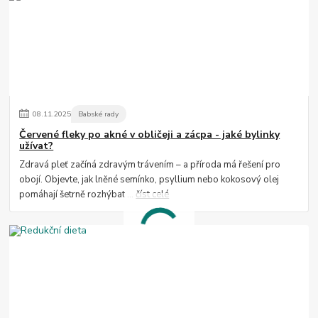
08
.
11
.
2025
Babské rady
Červené fleky po akné v obličeji a zácpa - jaké bylinky
užívat?
Zdravá pleť začíná zdravým trávením – a příroda má řešení pro
obojí. Objevte, jak lněné semínko, psyllium nebo kokosový olej
pomáhají šetrně rozhýbat ...
číst celé