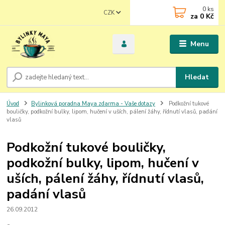
0
ks
CZK
za
0 Kč
Menu
Hledat
Úvod
Bylinková poradna Maya zdarma - Vaše dotazy
Podkožní tukové
bouličky, podkožní bulky, lipom, hučení v uších, pálení žáhy, řídnutí vlasů, padání
vlasů
Podkožní tukové bouličky,
podkožní bulky, lipom, hučení v
uších, pálení žáhy, řídnutí vlasů,
padání vlasů
26.09.2012