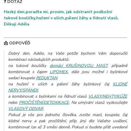
❓ DOTAZ
Hezký den,poraďte mi, prosím, jak odstranit podkožní
tukové bouličky,hučení v uších,pálení žáhy a řídnutí vlasů.
Děkuji Adéla
📩 ODPOVĚĎ
Dobrý den, Adélo, na Vaše potíže bychom Vám doporučili
kombinaci následujících produktů:
na tukové bouličky
domácí KRUŠINOVOU MAST
, případně
kombinovat s čajem
LIPOMEX
, dále jsou možné i bylinkové
sedací koupele
REDUKTAN
na hučení v uších a pálení žáhy bylinkový čaj
KLIDNÉ
NERVY/SPÁNEK
a kombinovat s bylinkami na řídnutí vlasů
VLASY/NEHTY/KŮŽE
nebo
PROČIŠTĚNÍ/DETOXIKACE
. Na umývání vlasů vyzkoušejte
VLASOVÝ ODVAR
.
Pokud je vše pro jednoho člověka, zvolte mast, koupele, čaj
klidné nervy a pak pročištění, příp. jiný dle Vašeho uvážení,
kombinovat lze až 3 směsi denně.
Pokud si budete přát uvedené