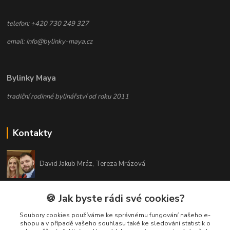
telefon: +420 730 249 327
email: info@bylinky-maya.cz
Bylinky Maya
tradiční rodinné bylinářství od roku 2011
Kontakty
David Jakub Mráz, Tereza Mrázová
info@bylinky-maya.cz
🍪 Jak byste rádi své cookies?
Soubory cookies používáme ke správnému fungování našeho e-
shopu a v případě vašeho souhlasu také ke sledování statistik o