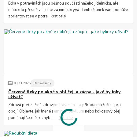
Éčka v potravinách jsou běžnou součástí našeho jídelníčku, ale
málokdo přesně ví, co se za nimi skrývá. Tento článek vám pomůže
zorientovat se v potra...
číst celé
08
.
11
.
2025
Babské rady
Červené fleky po akné v obličeji a zácpa - jaké bylinky
užívat?
Zdravá pleť začíná zdravým trávením – a příroda má řešení pro
obojí. Objevte, jak lněné semínko, psyllium nebo kokosový olej
pomáhají šetrně rozhýbat ...
číst celé