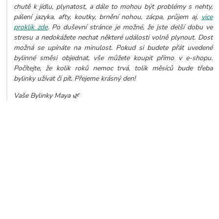
chutě k jídlu, plynatost, a dále to mohou být problémy s nehty,
pálení jazyka, afty, koutky, brnění nohou, zácpa, průjem aj.
vice
proklik zde
. Po duševní stránce je možné, že jste delší dobu ve
stresu a nedokážete nechat některé události volně plynout. Dost
možná se upínáte na minulost.
Pokud si budete přát uvedené
bylinné směsi objednat, vše můžete koupit přímo v e-shopu.
Počítejte, že kolik roků nemoc trvá, tolik měsíců bude třeba
bylinky užívat či pít. Přejeme krásný den!
Vaše Bylinky Maya 🌿