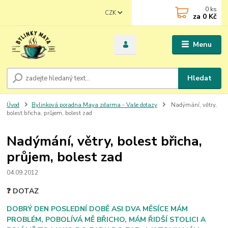
0
ks
CZK
za
0 Kč
Menu
Hledat
Úvod
Bylinková poradna Maya zdarma - Vaše dotazy
Nadýmání, větry,
bolest břicha, průjem, bolest zad
Nadýmání, větry, bolest břicha,
průjem, bolest zad
04.09.2012
❓ DOTAZ
DOBRÝ DEN POSLEDNÍ DOBĚ ASI DVA MĚSÍCE MÁM
PROBLÉM, POBOLÍVÁ MĚ BŘICHO, MÁM ŘIDŠÍ STOLICI A