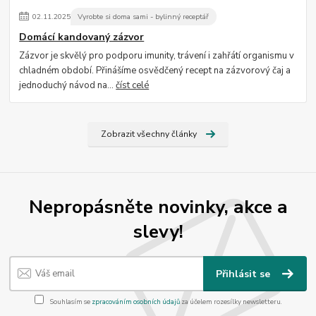
02
.
11
.
2025
Vyrobte si doma sami - bylinný receptář
Domácí kandovaný zázvor
Zázvor je skvělý pro podporu imunity, trávení i zahřátí organismu v
chladném období. Přinášíme osvědčený recept na zázvorový čaj a
jednoduchý návod na...
číst celé
Zobrazit všechny články
Nepropásněte novinky, akce a
slevy!
Přihlásit se
Souhlasím se
zpracováním osobních údajů
za účelem rozesílky newsletteru.