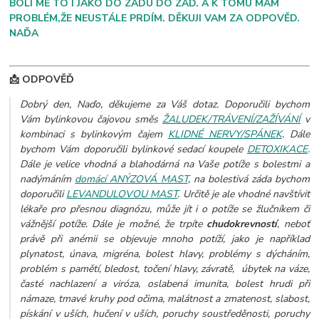
BOLÍ MĚ TO I JAKO DO ZADU DO ZAD. A K TOMU MÁM
PROBLÉM,ŽE NEUSTÁLE PRDÍM. DĚKUJI VAM ZA ODPOVĚD.
NAĎA
📩 ODPOVĚĎ
Dobrý den, Naďo, děkujeme za Váš dotaz. Doporučili bychom
Vám bylinkovou čajovou směs
ŽALUDEK/TRÁVENÍ/ZAŽÍVÁNÍ
v
kombinaci s bylinkovým čajem
KLIDNÉ NERVY/SPÁNEK
. Dále
bychom Vám doporučili bylinkové sedací koupele
DETOXIKACE
.
Dále je velice vhodná a blahodárná na Vaše potíže s bolestmi a
nadýmáním
domácí ANÝZOVÁ MAST
, na bolestivá záda bychom
doporučili
LEVANDULOVOU MAST
. Určitě je ale vhodné navštívit
lékaře pro přesnou diagnózu, může jít i o potíže se žlučníkem či
vážnější potíže. Dále je možné, že trpíte
chudokrevností
, neboť
právě při anémii se objevuje mnoho potíží, jako je například
plynatost, únava, migréna, bolest hlavy, problémy s dýcháním,
problém s pamětí, bledost, točení hlavy, závratě, úbytek na váze,
časté nachlazení a viróza, oslabená imunita, bolest hrudi při
námaze, tmavé kruhy pod očima, malátnost a zmatenost, slabost,
pískání v uších, hučení v uších, poruchy soustředěnosti, poruchy