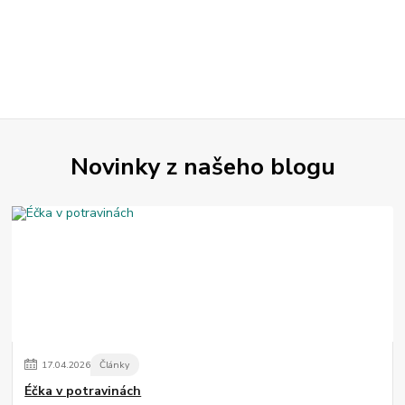
Novinky z našeho blogu
17
.
04
.
2026
Články
Éčka v potravinách