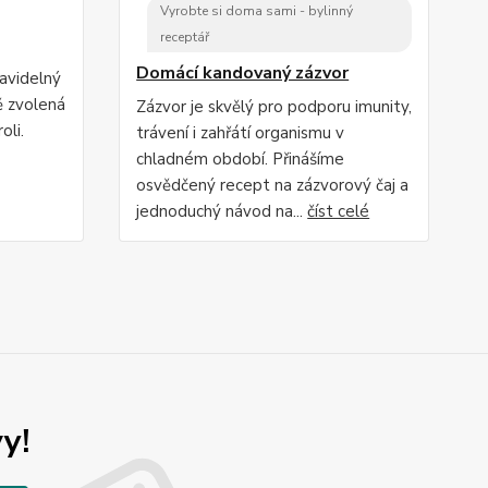
Vyrobte si doma sami - bylinný
receptář
Domácí kandovaný zázvor
ravidelný
ě zvolená
Zázvor je skvělý pro podporu imunity,
oli.
trávení i zahřátí organismu v
chladném období. Přinášíme
osvědčený recept na zázvorový čaj a
jednoduchý návod na...
číst celé
y!