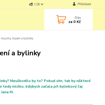
Přihlášení
CZK
0
ks
za
0 Kč
 myomy, kojení a bylinky
ení a bylinky
linky? Neuškodilo by to? Pokud vím, tak by některé
i tedy mléko, kdybych začala pít bylinkový čaj
 Jana M.