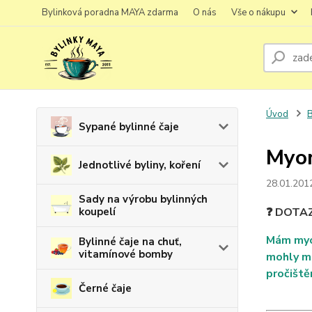
Bylinková poradna MAYA zdarma
O nás
Vše o nákupu
Úvod
B
Sypané bylinné čaje
Myom
Jednotlivé byliny, koření
28.01.201
Sady na výrobu bylinných
koupelí
❓ DOTA
Mám myom
Bylinné čaje na chuť,
vitamínové bomby
mohly mí
pročiště
Černé čaje