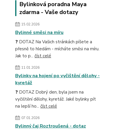
Bylinková poradna Maya
zdarma - Vaše dotazy
15.02.2026
Bylinné směsi na míru
❓ DOTAZ Na Vašich stránkách píšete a
přesně to hledám - mícháte směsi na míru.
Jak to p...
číst celé
11.01.2026
Bylinky na hojení po vyčištění dělohy -
kyretáž
❓ DOTAZ Dobrý den, byla jsem na
vyčištění dělohy, kyretáž. Jaké bylinky pít
na lepší ho...
číst celé
07.01.2026
Bylinný čaj Roztroušená - dotaz