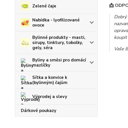
📩 ODP
Zelené čaje
Dobrý 
Nabídka - lyofilizované
nazva
ovoce
opravd
koupit
Bylinné produkty - masti,
sirupy, tinktury, tobolky,
gely, séra
Vaše B
Byliny a směsi pro domácí
mazlíčky
Sítka a konvice k
(bylinným) čajům
Výprodej a slevy
Dárkové poukazy