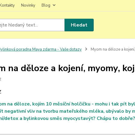
Kontakty
Novinky
Blog
Hledat
ylinková poradna Maya zdarma - Vaše dotazy
Myom na děloze a kojení,
 na děloze a kojení, myomy, koj
2
Z
 na děloze, kojím 10 měsíční holčičku - mohu i tak pít by
t negativní vliv na tvorbu mateřského mléka, ubývalo by m
ní/detox a bylinkovou směs myocystavýt? Chápu to dobře?