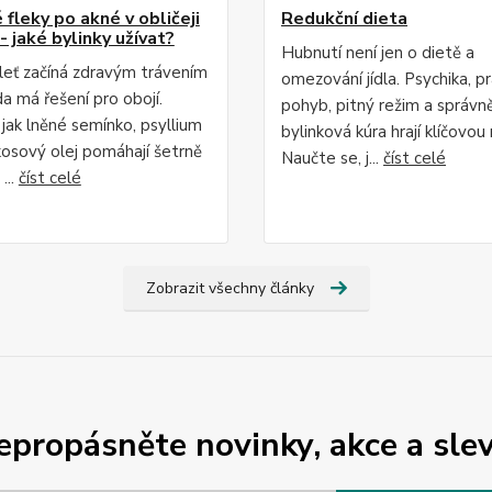
fleky po akné v obličeji
Redukční dieta
- jaké bylinky užívat?
Hubnutí není jen o dietě a
leť začíná zdravým trávením
omezování jídla. Psychika, p
da má řešení pro obojí.
pohyb, pitný režim a správn
 jak lněné semínko, psyllium
bylinková kúra hrají klíčovou r
osový olej pomáhají šetrně
Naučte se, j...
číst celé
...
číst celé
Zobrazit všechny články
epropásněte novinky, akce a slev