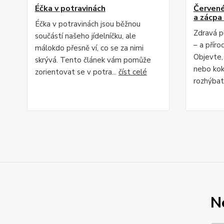
Éčka v potravinách
Červené 
a zácpa 
Éčka v potravinách jsou běžnou
Zdravá p
součástí našeho jídelníčku, ale
– a příro
málokdo přesně ví, co se za nimi
Objevte,
skrývá. Tento článek vám pomůže
nebo kok
zorientovat se v potra...
číst celé
rozhýbat 
N