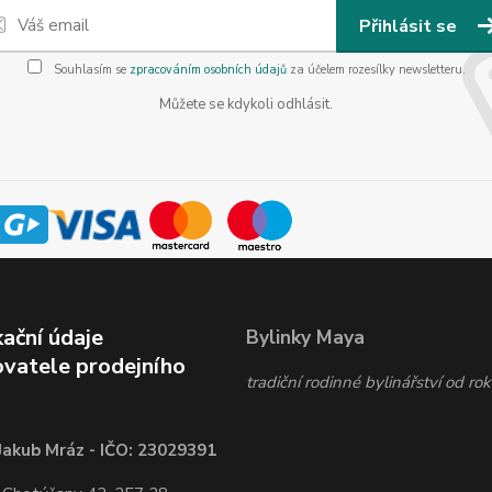
Přihlásit se
Souhlasím se
zpracováním osobních údajů
za účelem rozesílky newsletteru.
Můžete se kdykoli odhlásit.
kační údaje
Bylinky Maya
vatele prodejního
tradiční rodinné bylinářství od r
Jakub Mráz - IČO: 23029391