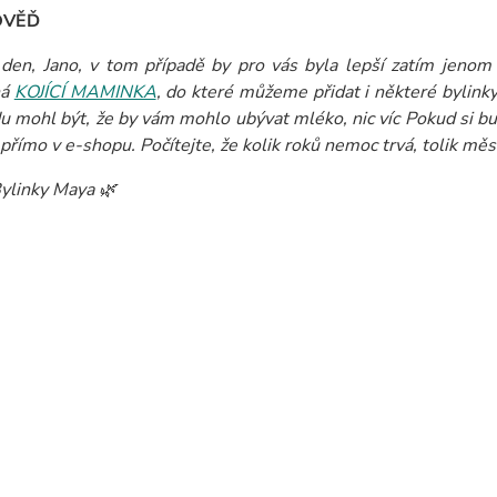
OVĚĎ
den, Jano, v tom případě by pro vás byla lepší zatím jenom
ná
KOJÍCÍ MAMINKA
, do které můžeme přidat i některé bylink
u mohl být, že by vám mohlo ubývat mléko, nic víc
Pokud si b
 přímo v e-shopu. Počítejte, že kolik roků nemoc trvá, tolik mě
ylinky Maya 🌿