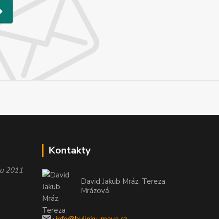
Kontakty
oku 2011
David Jakub Mráz, Tereza
Mrázová
info@bylinky-maya.cz