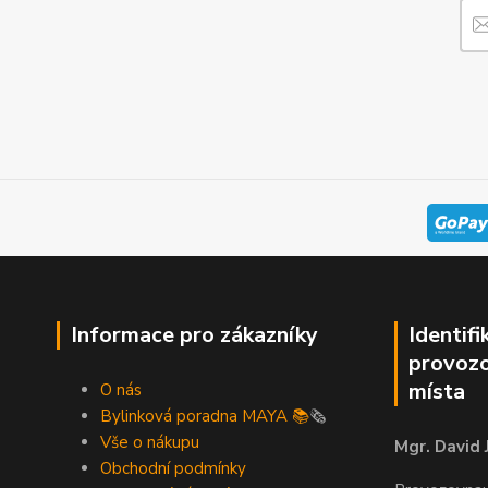
Informace pro zákazníky
Identifi
provozo
místa
O nás
Bylinková poradna MAYA 📚
🗞️
Vše o nákupu
Mgr. David 
Obchodní podmínky