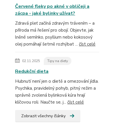
Červené fleky po akné v obličeji a
zácpa - jaké bylinky užívat?
Zdravá pleť začíná zdravým trávením – a
příroda má řešení pro obojí. Objevte, jak
lněné semínko, psyllium nebo kokosový
olej pomáhají šetrně rozhýbat ...
číst celé
02.11.2025
Tipy na diety
Redukční dieta
Hubnutí není jen o dietě a omezování jídla.
Psychika, pravidelný pohyb, pitný režim a
správně zvolená bylinková kúra hrají
klíčovou roli. Naučte se, j...
číst celé
Zobrazit všechny články