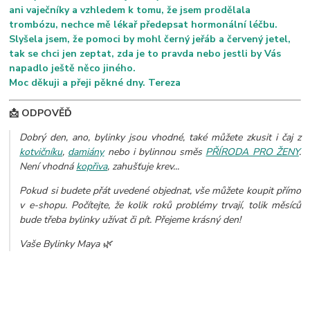
ani vaječníky a vzhledem k tomu, že jsem prodělala
trombózu, nechce mě lékař předepsat hormonální léčbu.
Slyšela jsem, že pomoci by mohl černý jeřáb a červený jetel,
tak se chci jen zeptat, zda je to pravda nebo jestli by Vás
napadlo ještě něco jiného.
Moc děkuji a přeji pěkné dny. Tereza
📩 ODPOVĚĎ
Dobrý den, ano, bylinky jsou vhodné, také můžete zkusit i čaj z
kotvičníku
,
damiány
nebo i bylinnou směs
PŘÍRODA PRO ŽENY
.
Není vhodná
kopřiva
, zahušťuje krev...
Pokud si budete přát uvedené objednat, vše můžete koupit přímo
v e-shopu. Počítejte, že kolik roků problémy trvají, tolik měsíců
bude třeba bylinky užívat či pít. Přejeme krásný den!
Vaše Bylinky Maya 🌿