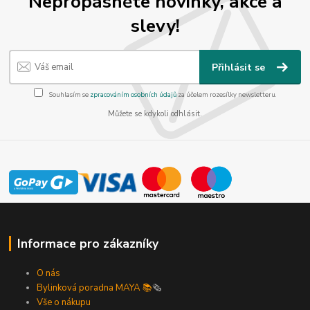
Nepropásněte novinky, akce a
slevy!
Přihlásit se
Souhlasím se
zpracováním osobních údajů
za účelem rozesílky newsletteru.
Můžete se kdykoli odhlásit.
Informace pro zákazníky
O nás
Bylinková poradna MAYA 📚
🗞️
Vše o nákupu