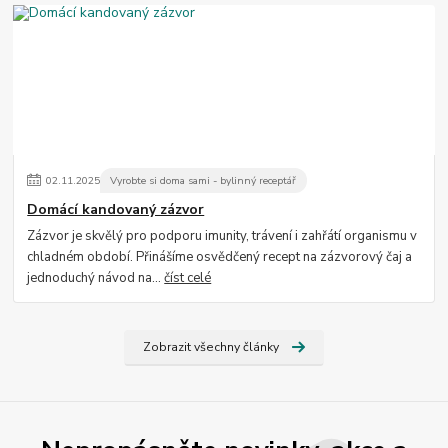
02
.
11
.
2025
Vyrobte si doma sami - bylinný receptář
Domácí kandovaný zázvor
Zázvor je skvělý pro podporu imunity, trávení i zahřátí organismu v
chladném období. Přinášíme osvědčený recept na zázvorový čaj a
jednoduchý návod na...
číst celé
Zobrazit všechny články