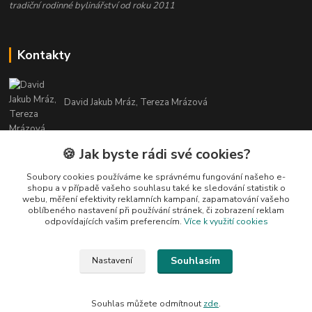
tradiční rodinné bylinářství od roku 2011
Kontakty
David Jakub Mráz, Tereza Mrázová
info@bylinky-maya.cz
🍪 Jak byste rádi své cookies?
Soubory cookies používáme ke správnému fungování našeho e-
shopu a v případě vašeho souhlasu také ke sledování statistik o
webu, měření efektivity reklamních kampaní, zapamatování vašeho
oblíbeného nastavení při používání stránek, či zobrazení reklam
odpovídajících vašim preferencím.
Více k využití cookies
Upravit sběr cookies.
Souhlasím
Nastavení
Všechny texty a fotografie u produktů jsou vlastnictvím BYLINKY MAYA. Nelze
je bez souhlasu kopírovat ani publikovat!
Souhlas můžete odmítnout
zde
.