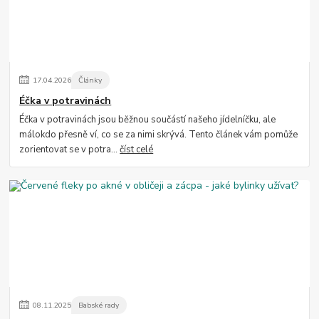
17
.
04
.
2026
Články
Éčka v potravinách
Éčka v potravinách jsou běžnou součástí našeho jídelníčku, ale
málokdo přesně ví, co se za nimi skrývá. Tento článek vám pomůže
zorientovat se v potra...
číst celé
08
.
11
.
2025
Babské rady