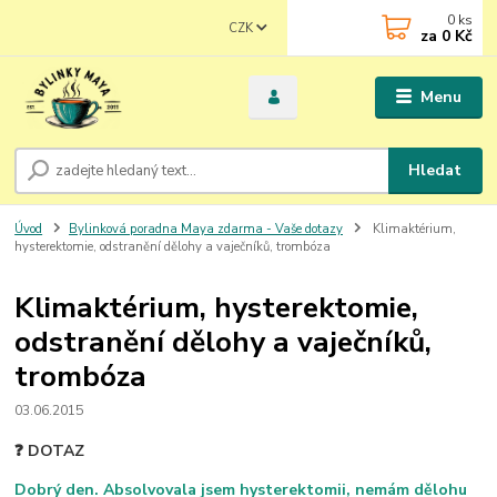
0
ks
CZK
za
0 Kč
Menu
Hledat
Úvod
Bylinková poradna Maya zdarma - Vaše dotazy
Klimaktérium,
hysterektomie, odstranění dělohy a vaječníků, trombóza
Klimaktérium, hysterektomie,
odstranění dělohy a vaječníků,
trombóza
03.06.2015
❓ DOTAZ
Dobrý den. Absolvovala jsem hysterektomii, nemám dělohu