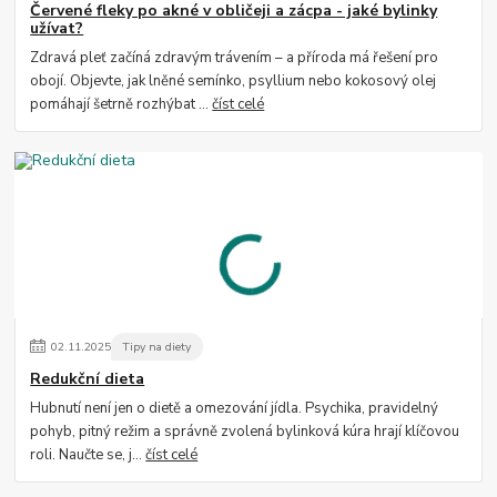
Červené fleky po akné v obličeji a zácpa - jaké bylinky
užívat?
Zdravá pleť začíná zdravým trávením – a příroda má řešení pro
obojí. Objevte, jak lněné semínko, psyllium nebo kokosový olej
pomáhají šetrně rozhýbat ...
číst celé
02
.
11
.
2025
Tipy na diety
Redukční dieta
Hubnutí není jen o dietě a omezování jídla. Psychika, pravidelný
pohyb, pitný režim a správně zvolená bylinková kúra hrají klíčovou
roli. Naučte se, j...
číst celé