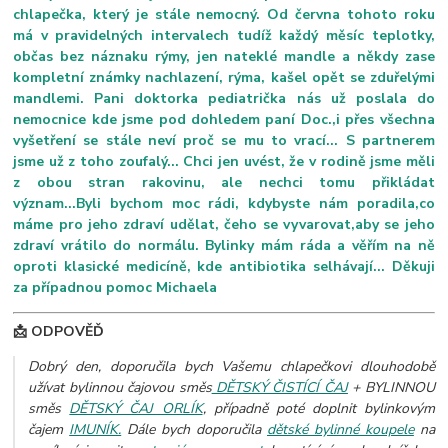
chlapečka, který je stále nemocný. Od června tohoto roku
má v pravidelných intervalech tudíž každý měsíc teplotky,
občas bez náznaku rýmy, jen nateklé mandle a někdy zase
kompletní známky nachlazení, rýma, kašel opět se zduřelými
mandlemi. Pani doktorka pediatrička nás už poslala do
nemocnice kde jsme pod dohledem paní Doc.,i přes všechna
vyšetření se stále neví proč se mu to vrací... S partnerem
jsme už z toho zoufalý... Chci jen uvést, že v rodině jsme měli
z obou stran rakovinu, ale nechci tomu přikládat
význam...Byli bychom moc rádi, kdybyste nám poradila,co
máme pro jeho zdraví udělat, čeho se vyvarovat,aby se jeho
zdraví vrátilo do normálu. Bylinky mám ráda a věřím na ně
oproti klasické medicíně, kde antibiotika selhávají... Děkuji
za případnou pomoc Michaela
📩 ODPOVĚĎ
Dobrý den, doporučila bych Vašemu chlapečkovi dlouhodobě
užívat bylinnou čajovou směs
DĚTSKÝ ČISTÍCÍ ČAJ
+ BYLINNOU
směs
DĚTSKÝ ČAJ ORLÍK
, případně poté doplnit bylinkovým
čajem
IMUNÍK.
Dále bych doporučila
dětské bylinné koupele
na