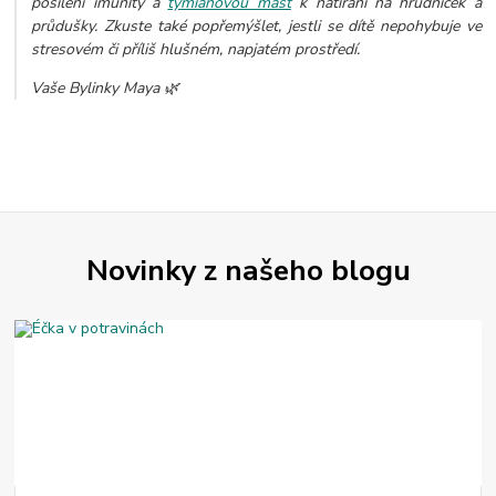
posílení imunity a
tymiánovou mast
k natírání na hrudníček a
průdušky. Zkuste také popřemýšlet, jestli se dítě nepohybuje ve
stresovém či příliš hlušném, napjatém prostředí.
Vaše Bylinky Maya 🌿
Novinky z našeho blogu