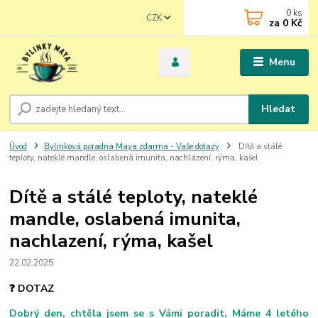
0
ks
CZK
za
0 Kč
Menu
Hledat
Úvod
Bylinková poradna Maya zdarma - Vaše dotazy
Dítě a stálé
teploty, nateklé mandle, oslabená imunita, nachlazení, rýma, kašel
Dítě a stálé teploty, nateklé
mandle, oslabená imunita,
nachlazení, rýma, kašel
22.02.2025
❓ DOTAZ
Dobrý den, chtěla jsem se s Vámi poradit. Máme 4 letého