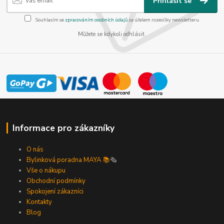
Přihlásit se
Souhlasím se
zpracováním osobních údajů
za účelem rozesílky newsletteru.
Můžete se kdykoli odhlásit.
Informace pro zákazníky
O nás
Bylinková poradna MAYA 📚
🗞️
Vše o nákupu
Obchodní podmínky
Spokojení zákazníci
Kontakty
Blog