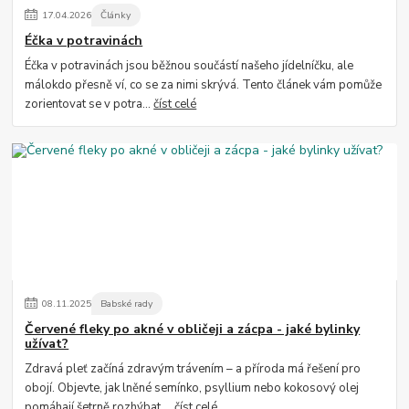
17
.
04
.
2026
Články
Éčka v potravinách
Éčka v potravinách jsou běžnou součástí našeho jídelníčku, ale
málokdo přesně ví, co se za nimi skrývá. Tento článek vám pomůže
zorientovat se v potra...
číst celé
08
.
11
.
2025
Babské rady
Červené fleky po akné v obličeji a zácpa - jaké bylinky
užívat?
Zdravá pleť začíná zdravým trávením – a příroda má řešení pro
obojí. Objevte, jak lněné semínko, psyllium nebo kokosový olej
pomáhají šetrně rozhýbat ...
číst celé