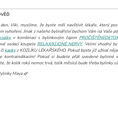
OVĚĎ
den, Viki, myslíme, že byste měl navštívit lékaře, který pos
m vyhoření. Jinak z našeho bylinářství bychom Vám na Vaše pot
ezalky
v kombinaci s bylinkovým čajem
PROČIŠTĚNÍ/DETO
ové sedací koupele
RELAX/KLIDNÉ NERVY
. Velmi vhodný by
či
kapky
z KOZLÍKU LÉKAŘSKÉHO. Pokud byste již užíval nějaká 
ke kontraindikacím!
Pokud si budete přát uvedené bylinné s
te, že kolik roků nemoc trvá, tolik měsíců bude třeba bylinky už
ylinky Maya 🌿