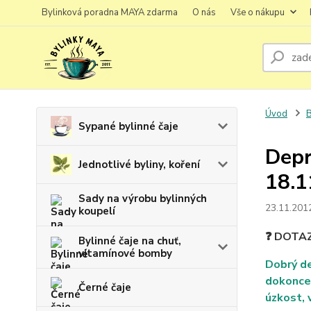
Bylinková poradna MAYA zdarma
O nás
Vše o nákupu
Úvod
B
Sypané bylinné čaje
Depr
Jednotlivé byliny, koření
18.1
Sady na výrobu bylinných
23.11.201
koupelí
❓ DOTA
Bylinné čaje na chuť,
vitamínové bomby
Dobrý de
dokonce 
Černé čaje
úzkost, 