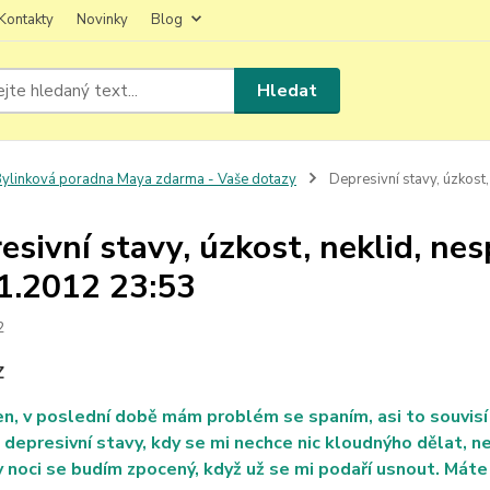
Kontakty
Novinky
Blog
Hledat
ylinková poradna Maya zdarma - Vaše dotazy
Depresivní stavy, úzkost,
esivní stavy, úzkost, neklid, nes
1.2012 23:53
2
Z
n, v poslední době mám problém se spaním, asi to souvisí
depresivní stavy, kdy se mi nechce nic kloudnýho dělat, nej
v noci se budím zpocený, když už se mi podaří usnout. Máte