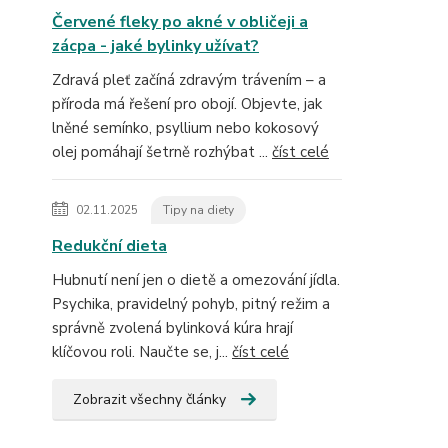
Červené fleky po akné v obličeji a
zácpa - jaké bylinky užívat?
Zdravá pleť začíná zdravým trávením – a
příroda má řešení pro obojí. Objevte, jak
lněné semínko, psyllium nebo kokosový
olej pomáhají šetrně rozhýbat ...
číst celé
02.11.2025
Tipy na diety
Redukční dieta
Hubnutí není jen o dietě a omezování jídla.
Psychika, pravidelný pohyb, pitný režim a
správně zvolená bylinková kúra hrají
klíčovou roli. Naučte se, j...
číst celé
Zobrazit všechny články