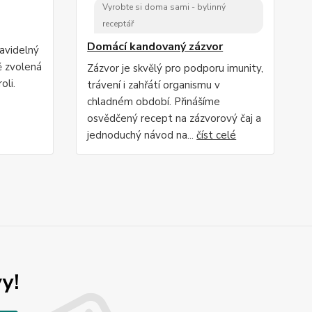
Vyrobte si doma sami - bylinný
receptář
Domácí kandovaný zázvor
ravidelný
ě zvolená
Zázvor je skvělý pro podporu imunity,
oli.
trávení i zahřátí organismu v
chladném období. Přinášíme
osvědčený recept na zázvorový čaj a
jednoduchý návod na...
číst celé
y!