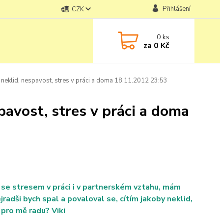
Přihlášení
CZK
0
ks
za
0 Kč
 neklid, nespavost, stres v práci a doma 18.11.2012 23:53
pavost, stres v práci a doma
 se stresem v práci i v partnerském vztahu, mám
radši bych spal a povaloval se, cítím jakoby neklid,
 pro mě radu? Viki