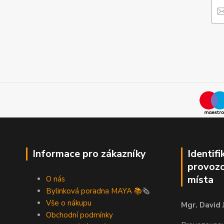
Informace pro zákazníky
Identifi
provozo
místa
O nás
Bylinková poradna MAYA 📚
🗞️
Vše o nákupu
Mgr. David 
Obchodní podmínky