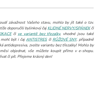
oudí závažnost Vašeho stavu, mohlo by jít také o tzv.
íže doporučili bylinkový čaj
KLIDNÉ NERVY/SPÁNEK
či
XIKACE
či
ve variantě bez třezalky
, vhodné jsou také
 mohl být i čaj
ANTISTRES
či
RŮŽOVÉ SNY
, případně
antidepresiva, zvolte variantu bez třezalky! Mohlo by
měsi objednat, vše můžete koupit přímo v e-shopu.
ívat či pít. Přejeme krásný den!