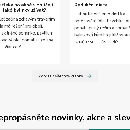
fleky po akné v obličeji
Redukční dieta
- jaké bylinky užívat?
Hubnutí není jen o dietě a
leť začíná zdravým trávením
omezování jídla. Psychika, p
da má řešení pro obojí.
pohyb, pitný režim a správn
 jak lněné semínko, psyllium
bylinková kúra hrají klíčovou r
osový olej pomáhají šetrně
Naučte se, j...
číst celé
...
číst celé
Zobrazit všechny články
epropásněte novinky, akce a slev