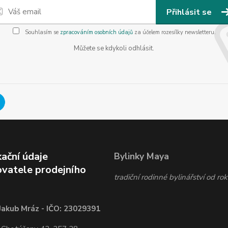
Přihlásit se
Souhlasím se
zpracováním osobních údajů
za účelem rozesílky newsletteru.
Můžete se kdykoli odhlásit.
kační údaje
Bylinky Maya
vatele prodejního
tradiční rodinné bylinářství od r
Jakub Mráz - IČO: 23029391