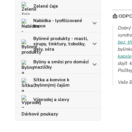
Zelené čaje
📩 ODP
Nabídka - lyofilizované
ovoce
Dobrý 
syndro
Bylinné produkty - masti,
bez tř
sirupy, tinktury, tobolky,
bylink
gely, séra
kapsle
Byliny a směsi pro domácí
dojít 
mazlíčky
Počítej
Sítka a konvice k
Vaše B
(bylinným) čajům
Výprodej a slevy
Dárkové poukazy