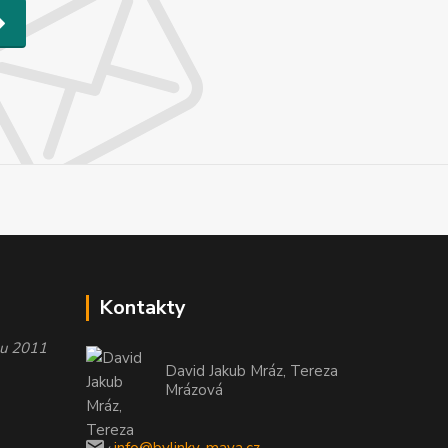
Kontakty
oku 2011
David Jakub Mráz, Tereza
Mrázová
info@bylinky-maya.cz