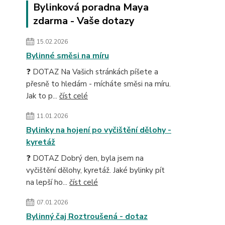
Bylinková poradna Maya
zdarma - Vaše dotazy
15.02.2026
Bylinné směsi na míru
❓ DOTAZ Na Vašich stránkách píšete a
přesně to hledám - mícháte směsi na míru.
Jak to p...
číst celé
11.01.2026
Bylinky na hojení po vyčištění dělohy -
kyretáž
❓ DOTAZ Dobrý den, byla jsem na
vyčištění dělohy, kyretáž. Jaké bylinky pít
na lepší ho...
číst celé
07.01.2026
Bylinný čaj Roztroušená - dotaz