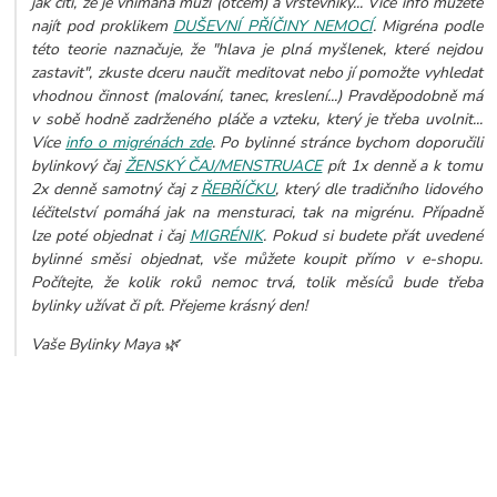
jak cítí, že je vnímáná muži (otcem) a vrstevníky... Více info můžete
najít pod proklikem
DUŠEVNÍ PŘÍČINY NEMOCÍ
. Migréna podle
této teorie naznačuje, že "hlava je plná myšlenek, které nejdou
zastavit", zkuste dceru naučit meditovat nebo jí pomožte vyhledat
vhodnou činnost (malování, tanec, kreslení...) Pravděpodobně má
v sobě hodně zadrženého pláče a vzteku, který je třeba uvolnit...
Více
info o migrénách zde
. Po bylinné stránce bychom doporučili
bylinkový čaj
ŽENSKÝ ČAJ/MENSTRUACE
pít 1x denně a k tomu
2x denně samotný čaj z
ŘEBŘÍČKU
, který dle tradičního lidového
léčitelství pomáhá jak na mensturaci, tak na migrénu. Případně
lze poté objednat i čaj
MIGRÉNIK
.
Pokud si budete přát uvedené
bylinné směsi objednat, vše můžete koupit přímo v e-shopu.
Počítejte, že kolik roků nemoc trvá, tolik měsíců bude třeba
bylinky užívat či pít. Přejeme krásný den!
Vaše Bylinky Maya 🌿