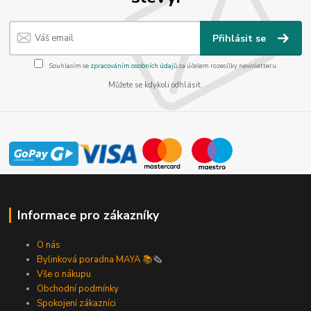
Přihlásit se
Souhlasím se
zpracováním osobních údajů
za účelem rozesílky newsletteru.
Můžete se kdykoli odhlásit.
Informace pro zákazníky
O nás
Bylinková poradna MAYA 📚
🗞️
Vše o nákupu
Obchodní podmínky
Spokojení zákazníci