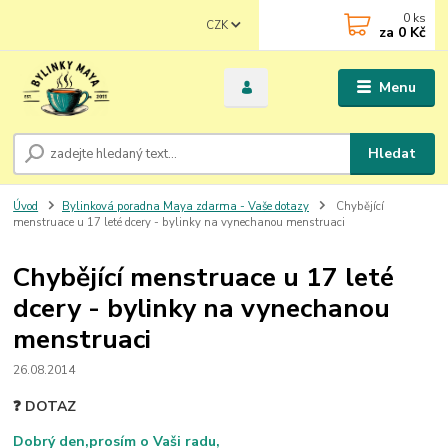
0
ks
CZK
za
0 Kč
Menu
Hledat
Úvod
Bylinková poradna Maya zdarma - Vaše dotazy
Chybějící
menstruace u 17 leté dcery - bylinky na vynechanou menstruaci
Chybějící menstruace u 17 leté
dcery - bylinky na vynechanou
menstruaci
26.08.2014
❓ DOTAZ
Dobrý den,prosím o Vaši radu,