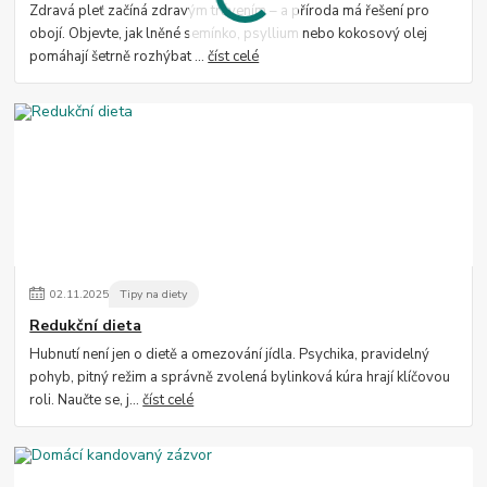
Zdravá pleť začíná zdravým trávením – a příroda má řešení pro
obojí. Objevte, jak lněné semínko, psyllium nebo kokosový olej
pomáhají šetrně rozhýbat ...
číst celé
02
.
11
.
2025
Tipy na diety
Redukční dieta
Hubnutí není jen o dietě a omezování jídla. Psychika, pravidelný
pohyb, pitný režim a správně zvolená bylinková kúra hrají klíčovou
roli. Naučte se, j...
číst celé