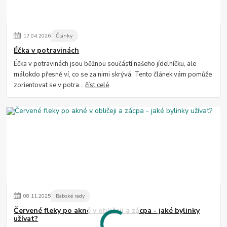
17
.
04
.
2026
Články
Éčka v potravinách
Éčka v potravinách jsou běžnou součástí našeho jídelníčku, ale
málokdo přesně ví, co se za nimi skrývá. Tento článek vám pomůže
zorientovat se v potra...
číst celé
08
.
11
.
2025
Babské rady
Červené fleky po akné v obličeji a zácpa - jaké bylinky
užívat?