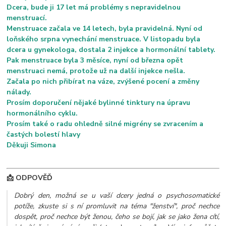
Dcera, bude ji 17 let má problémy s nepravidelnou
menstruací.
Menstruace začala ve 14 letech, byla pravidelná. Nyní od
loňského srpna vynechání menstruace. V listopadu byla
dcera u gynekologa, dostala 2 injekce a hormonální tablety.
Pak menstruace byla 3 měsíce, nyní od března opět
menstruaci nemá, protože už na další injekce nešla.
Začala po nich přibírat na váze, zvýšené pocení a změny
nálady.
Prosím doporučení nějaké bylinné tinktury na úpravu
hormonálního cyklu.
Prosím také o radu ohledně silné migrény se zvracením a
častých bolestí hlavy
Děkuji Simona
📩 ODPOVĚĎ
Dobrý den, možná se u vaší dcery jedná o psychosomatické
potíže, zkuste si s ní promluvit na téma "ženství", proč nechce
dospět, proč nechce být ženou, čeho se bojí, jak se jako žena cítí,