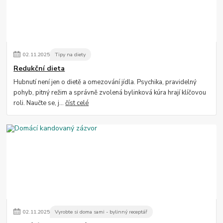
02
.
11
.
2025
Tipy na diety
Redukční dieta
Hubnutí není jen o dietě a omezování jídla. Psychika, pravidelný
pohyb, pitný režim a správně zvolená bylinková kúra hrají klíčovou
roli. Naučte se, j...
číst celé
02
.
11
.
2025
Vyrobte si doma sami - bylinný receptář