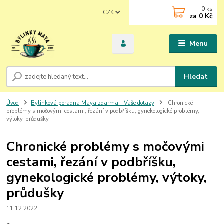
0
ks
CZK
za
0 Kč
Menu
Hledat
Úvod
Bylinková poradna Maya zdarma - Vaše dotazy
Chronické
problémy s močovými cestami, řezání v podbříšku, gynekologické problémy,
výtoky, průdušky
Chronické problémy s močovými
cestami, řezání v podbříšku,
gynekologické problémy, výtoky,
průdušky
11.12.2022