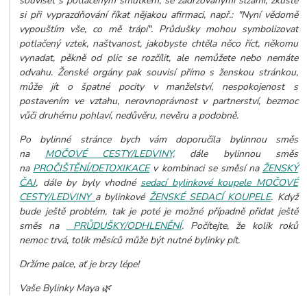
souviset s potlačeným smutkem, se zadržovanými slzami, zkuste
si při vyprazdňování říkat nějakou afirmaci, např.:
"Nyní vědomě
vypouštím vše, co mě trápí".
Průdušky mohou symbolizovat
potlačený vztek, naštvanost, jakobyste chtěla něco říct, někomu
vynadat, pěkně od plic se rozčílit, ale nemůžete nebo nemáte
odvahu. Ženské orgány pak souvisí přímo s ženskou stránkou,
může jít o špatné pocity v manželství, nespokojenost s
postavením ve vztahu, nerovnoprávnost v partnerství, bezmoc
vůči druhému pohlaví, nedůvěru, nevěru a podobně.
Po bylinné stránce bych vám doporučila bylinnou směs
na
MOČOVÉ CESTY/LEDVINY,
dále bylinnou směs
na
PROČIŠTĚNÍ/DETOXIKACE
v kombinaci se směsí na
ŽENSKÝ
ČAJ
, dále by byly vhodné
sedací bylinkové koupele MOČOVÉ
CESTY/LEDVINY
a bylinkové
ŽENSKÉ SEDACÍ KOUPELE
. Když
bude ještě problém, tak je poté je možné případně přidat ještě
směs na
PRŮDUŠKY/ODHLENĚNÍ
. Počítejte, že kolik roků
nemoc trvá, tolik měsíců může být nutné bylinky pít.
Držíme palce, ať je brzy lépe!
Vaše Bylinky Maya 🌿