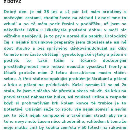
❓ DOTAZ
Dobrý den, je mi 38 let a už pár let mám problémy s
močovými cestami, chodím často na záchod i v noci mne to
vzbudí a po té mám pocit řezání v podbříšku, už jsem se
několikrát léčila u lékařky,ale poslední dobou v moči nic
vážného neobjevili, je to prý v normě,dle papírku.Urologický
čaj a nějaké brusinkové preparáty jsem zkoušela,ale asi né
dost dlouho a bez správného dávkování.Bohužel asi díky
tomuto mne často obtěžují i gynekologické výtoky a pálení v
pochvě, to také léčím v lékárně dostupnými
prostředky,neboť mne nebaví neustále vysedávat fronty u
lékařů protože mám 2 letou dceru,kterou musím vláčet
sebou. A třetí stále se opakující problém je škrábání a pálení
v krku a pálení na průduškách. Kašel nemám.Už se mi 2x
stalo, že jsem z ničeho nic přestala skoro mluvit. Na krku na
pravé straně nahmatám bulku, asi zduřená uzlina a zespodu
když si prohmatávám krk kolem konce té trubice je to
bolestivé. Obávám se,že to spolu vše nějak souvisí a nevím
jak to léčit nějak komplexně a také mám strach aby se z
toho nevyvinulo časem něco zhoubného, vzhledem k tomu že
moje matka aniž by kouřila zemřela v 50 letech na rakovinu