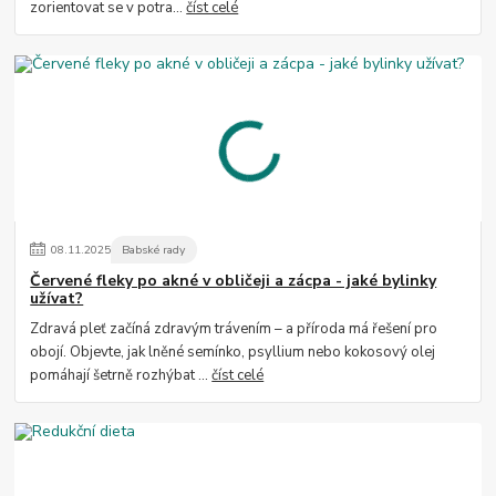
zorientovat se v potra...
číst celé
08
.
11
.
2025
Babské rady
Červené fleky po akné v obličeji a zácpa - jaké bylinky
užívat?
Zdravá pleť začíná zdravým trávením – a příroda má řešení pro
obojí. Objevte, jak lněné semínko, psyllium nebo kokosový olej
pomáhají šetrně rozhýbat ...
číst celé