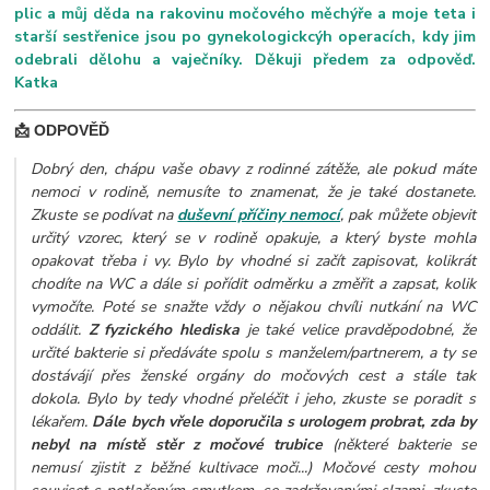
plic a můj děda na rakovinu močového měchýře a moje teta i
starší sestřenice jsou po gynekologickcýh operacích, kdy jim
odebrali dělohu a vaječníky. Děkuji předem za odpověď.
Katka
📩 ODPOVĚĎ
Dobrý den, chápu vaše obavy z rodinné zátěže, ale pokud máte
nemoci v rodině, nemusíte to znamenat, že je také dostanete.
Zkuste se podívat na
duševní příčiny nemocí
, pak můžete objevit
určitý vzorec, který se v rodině opakuje, a který byste mohla
opakovat třeba i vy. Bylo by vhodné si začít zapisovat, kolikrát
chodíte na WC a dále si pořídit odměrku a změřit a zapsat, kolik
vymočíte. Poté se snažte vždy o nějakou chvíli nutkání na WC
oddálit.
Z fyzického hlediska
je také velice pravděpodobné, že
určité bakterie si předáváte spolu s manželem/partnerem, a ty se
dostávájí přes ženské orgány do močových cest a stále tak
dokola. Bylo by tedy vhodné přeléčit i jeho, zkuste se poradit s
lékařem.
Dále bych vřele doporučila s urologem probrat, zda by
nebyl na místě stěr z močové trubice
(některé bakterie se
nemusí zjistit z běžné kultivace moči...) Močové cesty mohou