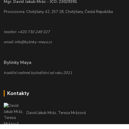
Mgr. David Jakub Mráz - IČO: 23029391
Provozovna: Chotýšany 42, 257 28, Chotýšany, Česká Republika
telefon: +420 730 249 327
email: info@bylinky-maya.cz
Bylinky Maya
tradiční rodinné bylinářství od roku 2011
Kontakty
David Jakub Mráz, Tereza Mrázová