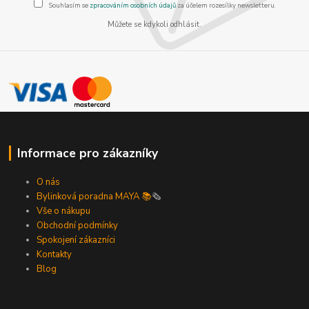
Souhlasím se
zpracováním osobních údajů
za účelem rozesílky newsletteru.
Můžete se kdykoli odhlásit.
Informace pro zákazníky
O nás
Bylinková poradna MAYA 📚
🗞️
Vše o nákupu
Obchodní podmínky
Spokojení zákazníci
Kontakty
Blog