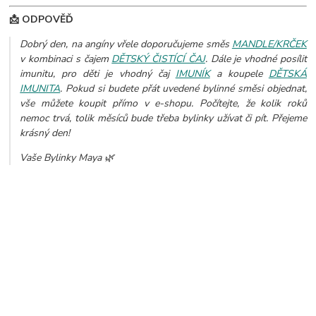
📩 ODPOVĚĎ
Dobrý den, na angíny vřele doporučujeme směs
MANDLE/KRČEK
v kombinaci s čajem
DĚTSKÝ ČISTÍCÍ ČAJ
. Dále je vhodné posílit
imunitu, pro děti je vhodný čaj
IMUNÍK
a koupele
DĚTSKÁ
IMUNITA
.
Pokud si budete přát uvedené bylinné směsi objednat,
vše můžete koupit přímo v e-shopu. Počítejte, že kolik roků
nemoc trvá, tolik měsíců bude třeba bylinky užívat či pít. Přejeme
krásný den!
Vaše Bylinky Maya 🌿