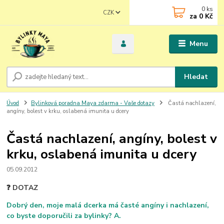
0
ks
CZK
za
0 Kč
Menu
Hledat
Úvod
Bylinková poradna Maya zdarma - Vaše dotazy
Častá nachlazení,
angíny, bolest v krku, oslabená imunita u dcery
Častá nachlazení, angíny, bolest v
krku, oslabená imunita u dcery
05.09.2012
❓ DOTAZ
Dobrý den, moje malá dcerka má časté angíny i nachlazení,
co byste doporučili za bylinky? A.