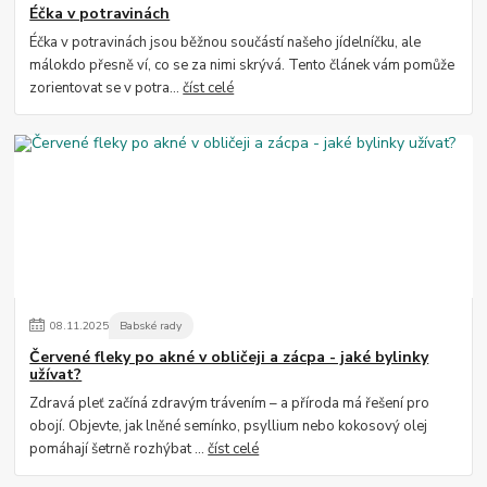
Éčka v potravinách
Éčka v potravinách jsou běžnou součástí našeho jídelníčku, ale
málokdo přesně ví, co se za nimi skrývá. Tento článek vám pomůže
zorientovat se v potra...
číst celé
08
.
11
.
2025
Babské rady
Červené fleky po akné v obličeji a zácpa - jaké bylinky
užívat?
Zdravá pleť začíná zdravým trávením – a příroda má řešení pro
obojí. Objevte, jak lněné semínko, psyllium nebo kokosový olej
pomáhají šetrně rozhýbat ...
číst celé