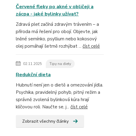
Červené fleky po akné v obličeji a
zácpa - jaké bylinky užívat?
Zdravá pleť začíná zdravým trávením – a
příroda má řešení pro obojí. Objevte, jak
lněné semínko, psyllium nebo kokosový
olej pomáhají šetrně rozhýbat ...
číst celé
02.11.2025
Tipy na diety
Redukční dieta
Hubnutí není jen o dietě a omezování jídla.
Psychika, pravidelný pohyb, pitný režim a
správně zvolená bylinková kúra hrají
klíčovou roli. Naučte se, j...
číst celé
Zobrazit všechny články