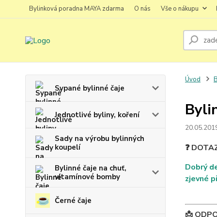
Bylinková poradna MAYA zdarma
O nás
Vše o nákupu
Úvod
B
Sypané bylinné čaje
Byli
Jednotlivé byliny, koření
20.05.201
Sady na výrobu bylinných
koupelí
❓ DOTA
Dobrý de
Bylinné čaje na chuť,
vitamínové bomby
zjevné p
Černé čaje
📩 ODP