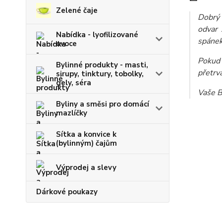
Zelené čaje
Dobrý 
odvar
Nabídka - lyofilizované
spánek
ovoce
Pokud 
Bylinné produkty - masti,
přetrv
sirupy, tinktury, tobolky,
gely, séra
Vaše B
Byliny a směsi pro domácí
mazlíčky
Sítka a konvice k
(bylinným) čajům
Výprodej a slevy
Dárkové poukazy