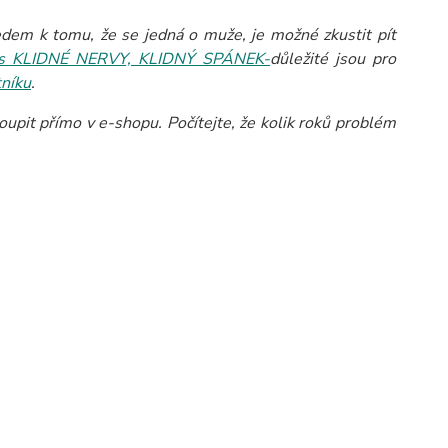
ledem k tomu, že se jedná o muže, je možné zkustit pít
ěs KLIDNÉ NERVY, KLIDNÝ SPÁNEK-
důležité jsou pro
tníku
.
upit přímo v e-shopu. Počítejte, že kolik roků problém