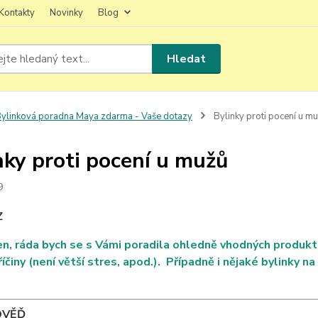
Kontakty
Novinky
Blog
Hledat
ylinková poradna Maya zdarma - Vaše dotazy
Bylinky proti pocení u m
nky proti pocení u mužů
9
Z
n, ráda bych se s Vámi poradila ohledně vhodných produktů
říčiny (není větší stres, apod.). Případně i nějaké bylinky 
OVĚĎ