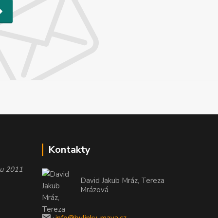
Kontakty
oku 2011
David Jakub Mráz, Tereza
Mrázová
info@bylinky-maya.cz