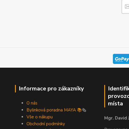
Informace pro zákazníky
Identifi
provozo
místa
O nás
Bylinková poradna MAYA 📚
🗞️
Vše o nákupu
Mgr. David 
Obchodní podmínky