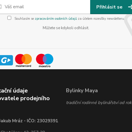
Přihlásit se
Souhlasím se
zpracováním osobních údajů
za účelem rozesílky newsletteru.
Můžete se kdykoli odhlásit.
kační údaje
Bylinky Maya
vatele prodejního
tradiční rodinné bylinářství od r
Jakub Mráz - IČO: 23029391