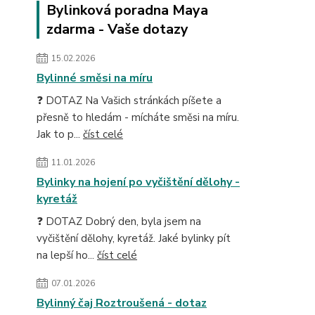
Bylinková poradna Maya
zdarma - Vaše dotazy
15.02.2026
Bylinné směsi na míru
❓ DOTAZ Na Vašich stránkách píšete a
přesně to hledám - mícháte směsi na míru.
Jak to p...
číst celé
11.01.2026
Bylinky na hojení po vyčištění dělohy -
kyretáž
❓ DOTAZ Dobrý den, byla jsem na
vyčištění dělohy, kyretáž. Jaké bylinky pít
na lepší ho...
číst celé
07.01.2026
Bylinný čaj Roztroušená - dotaz