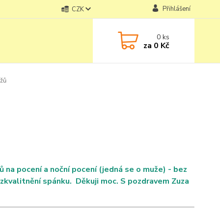
Přihlášení
CZK
0
ks
za
0 Kč
užů
 na pocení a noční pocení (jedná se o muže) - bez
na zkvalitnění spánku. Děkuji moc. S pozdravem Zuza