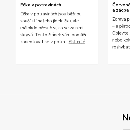
Éčka v potravinách
Červené 
a zácpa 
Éčka v potravinách jsou běžnou
Zdravá p
součástí našeho jídelníčku, ale
– a příro
málokdo přesně ví, co se za nimi
Objevte,
skrývá. Tento článek vám pomůže
nebo kok
zorientovat se v potra...
číst celé
rozhýbat 
N