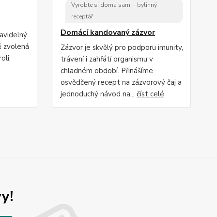
Vyrobte si doma sami - bylinný
receptář
Domácí kandovaný zázvor
ravidelný
ě zvolená
Zázvor je skvělý pro podporu imunity,
oli.
trávení i zahřátí organismu v
chladném období. Přinášíme
osvědčený recept na zázvorový čaj a
jednoduchý návod na...
číst celé
y!