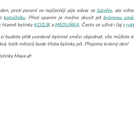
den, proti pocení se nejčastěji pije odvar ze
šalvěje
, ale vzh
 z
kotvičníku
. Před spaním je možno zkusit pít
bylinnou sm
 hlavně bylinky
KOZLÍK
a
MEDUŇKA
. Často se užívá i čaj z
ryk
si budete přát uvedené bylinné směsi objednat, vše můžete ko
ává, tolik měsíců bude třeba bylinky pít. Přejeme krásný den!
ylinky Maya 🌿