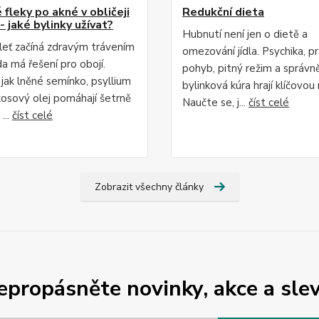
fleky po akné v obličeji
Redukční dieta
- jaké bylinky užívat?
Hubnutí není jen o dietě a
leť začíná zdravým trávením
omezování jídla. Psychika, p
da má řešení pro obojí.
pohyb, pitný režim a správn
 jak lněné semínko, psyllium
bylinková kúra hrají klíčovou r
osový olej pomáhají šetrně
Naučte se, j...
číst celé
...
číst celé
Zobrazit všechny články
epropásněte novinky, akce a slev