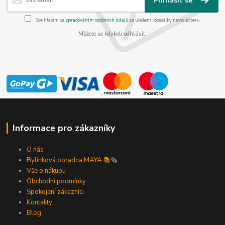
Přihlásit se
Souhlasím se
zpracováním osobních údajů
za účelem rozesílky newsletteru.
Můžete se kdykoli odhlásit.
Informace pro zákazníky
O nás
Bylinková poradna MAYA 📚
🗞️
Vše o nákupu
Obchodní podmínky
Spokojení zákazníci
Kontakty
Blog