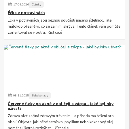
17
.
04
.
2026
Články
Éčka v potravinách
Éčka v potravinách jsou běžnou součástí našeho jídelníčku, ale
málokdo přesně ví, co se za nimi skrývá. Tento článek vám pomůže
zorientovat se v potra...
číst celé
08
.
11
.
2025
Babské rady
Červené fleky po akné v obličeji a zácpa - jaké bylinky
užívat?
Zdravá pleť začíná zdravým trávením – a příroda má řešení pro
obojí. Objevte, jak lněné semínko, psyllium nebo kokosový olej
pomáhají šetrně rozhýbat ...
číst celé