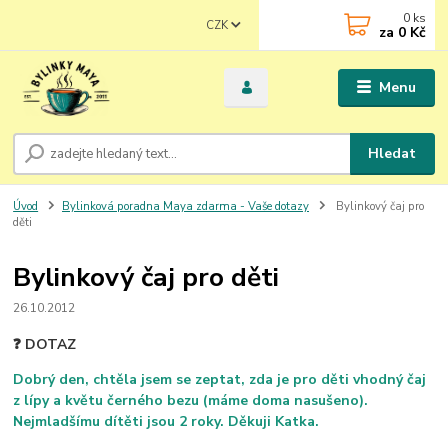
0
ks
CZK
za
0 Kč
Menu
Hledat
Úvod
Bylinková poradna Maya zdarma - Vaše dotazy
Bylinkový čaj pro
děti
Bylinkový čaj pro děti
26.10.2012
❓ DOTAZ
Dobrý den, chtěla jsem se zeptat, zda je pro děti vhodný čaj
z lípy a květu černého bezu (máme doma nasušeno).
Nejmladšímu dítěti jsou 2 roky. Děkuji Katka.