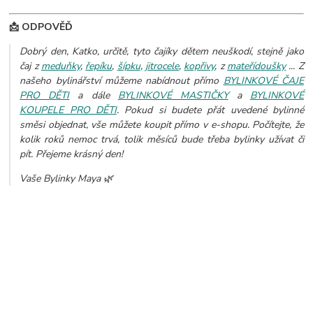
📩 ODPOVĚĎ
Dobrý den, Katko, určitě, tyto čajíky dětem neuškodí, stejně jako
čaj z
meduňky
,
řepíku
,
šípku
,
jitrocele
,
kopřivy
, z
mateřídoušky
... Z
našeho bylinářství můžeme nabídnout přímo
BYLINKOVÉ ČAJE
PRO DĚTI
a dále
BYLINKOVÉ MASTIČKY
a
BYLINKOVÉ
KOUPELE PRO DĚTI
.
Pokud si budete přát uvedené bylinné
směsi objednat, vše můžete koupit přímo v e-shopu. Počítejte, že
kolik roků nemoc trvá, tolik měsíců bude třeba bylinky užívat či
pít. Přejeme krásný den!
Vaše Bylinky Maya 🌿