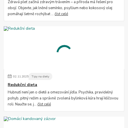
Zdravá pleť začíná zdravým trávením – a příroda má řešení pro
obojí. Objevte, jak lněné semínko, psyllium nebo kokosový olej
pomáhají šetrně rozhýbat ...
číst celé
02
.
11
.
2025
Tipy na diety
Redukční dieta
Hubnutí není jen o dietě a omezování jídla. Psychika, pravidelný
pohyb, pitný režim a správně zvolená bylinková kúra hrají klíčovou
roli. Naučte se, j...
číst celé