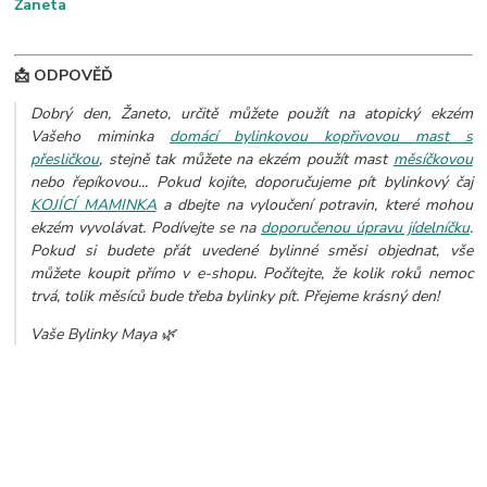
Žaneta
📩 ODPOVĚĎ
Dobrý den, Žaneto, určitě můžete použít na atopický ekzém
Vašeho miminka
domácí bylinkovou kopřivovou mast s
přesličkou
, stejně tak můžete na ekzém použít mast
měsíčkovou
nebo řepíkovou... Pokud kojíte, doporučujeme pít bylinkový čaj
KOJÍCÍ MAMINKA
a dbejte na vyloučení potravin, které mohou
ekzém vyvolávat. Podívejte se na
doporučenou úpravu jídelníčku
.
Pokud si budete přát uvedené bylinné směsi objednat, vše
můžete koupit přímo v e-shopu. Počítejte, že kolik roků nemoc
trvá, tolik měsíců bude třeba bylinky pít. Přejeme krásný den!
Vaše Bylinky Maya 🌿