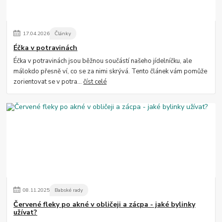
17
.
04
.
2026
Články
Éčka v potravinách
Éčka v potravinách jsou běžnou součástí našeho jídelníčku, ale
málokdo přesně ví, co se za nimi skrývá. Tento článek vám pomůže
zorientovat se v potra...
číst celé
08
.
11
.
2025
Babské rady
Červené fleky po akné v obličeji a zácpa - jaké bylinky
užívat?