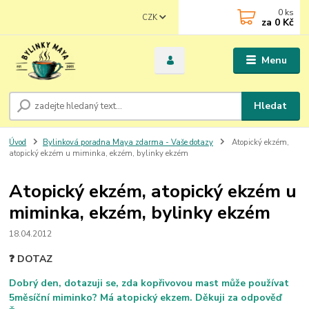
0
ks
CZK
za
0 Kč
Menu
Hledat
Úvod
Bylinková poradna Maya zdarma - Vaše dotazy
Atopický ekzém,
atopický ekzém u miminka, ekzém, bylinky ekzém
Atopický ekzém, atopický ekzém u
miminka, ekzém, bylinky ekzém
18.04.2012
❓ DOTAZ
Dobrý den, dotazuji se, zda kopřivovou mast může používat
5měsíční miminko? Má atopický ekzem. Děkuji za odpověď