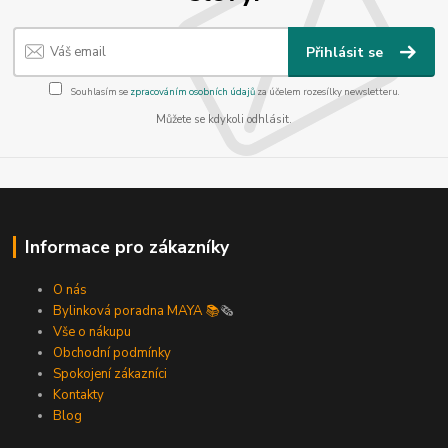
Přihlásit se
Souhlasím se
zpracováním osobních údajů
za účelem rozesílky newsletteru.
Můžete se kdykoli odhlásit.
Informace pro zákazníky
O nás
Bylinková poradna MAYA 📚
🗞️
Vše o nákupu
Obchodní podmínky
Spokojení zákazníci
Kontakty
Blog