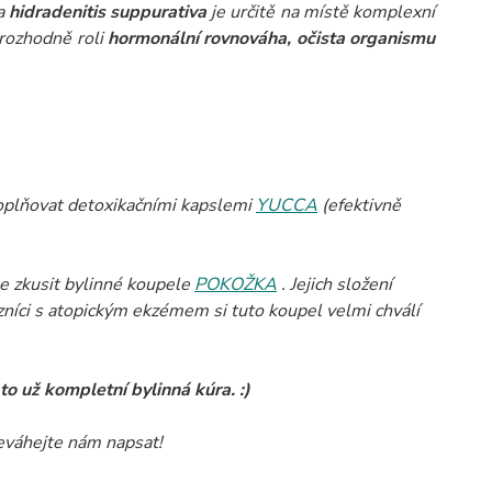
na
hidradenitis suppurativa
je určitě na místě komplexní
 rozhodně roli
hormonální rovnováha, očista organismu
doplňovat detoxikačními kapslemi
YUCCA
(efektivně
e zkusit bylinné koupele
POKOŽKA
. Jejich složení
zníci s atopickým ekzémem si tuto koupel velmi chválí
to už kompletní bylinná kúra. :)
neváhejte nám napsat!