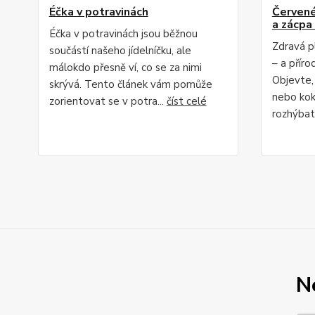
Éčka v potravinách
Červené 
a zácpa 
Éčka v potravinách jsou běžnou
Zdravá p
součástí našeho jídelníčku, ale
– a příro
málokdo přesně ví, co se za nimi
Objevte,
skrývá. Tento článek vám pomůže
nebo kok
zorientovat se v potra...
číst celé
rozhýbat 
N