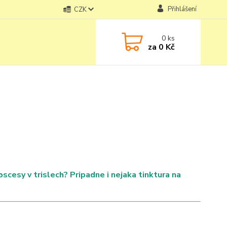
Přihlášení
CZK
0
ks
za
0 Kč
bscesy v trislech? Pripadne i nejaka tinktura na