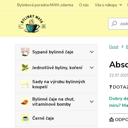
Bylinková poradna MAYA zdarma
O nás
Vše o nákupu
Úvod
B
Sypané bylinné čaje
Absc
Jednotlivé byliny, koření
22.07.202
Sady na výrobu bylinných
koupelí
❓ DOTA
Dobry de
Bylinné čaje na chuť,
vitamínové bomby
miru? Ma
Černé čaje
📩 ODP