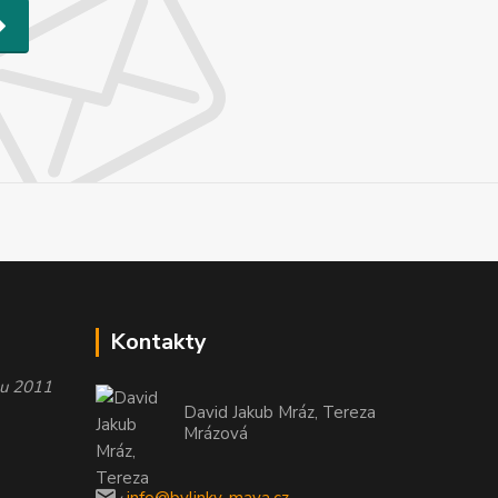
Kontakty
oku 2011
David Jakub Mráz, Tereza
Mrázová
info@bylinky-maya.cz