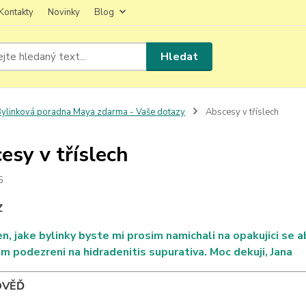
Kontakty
Novinky
Blog
Hledat
ylinková poradna Maya zdarma - Vaše dotazy
Abscesy v tříslech
esy v tříslech
5
Z
n, jake bylinky byste mi prosim namichali na opakujici se a
m podezreni na hidradenitis supurativa. Moc dekuji, Jana
OVĚĎ