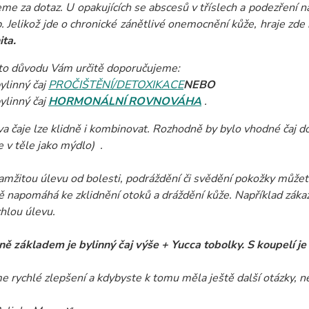
me za dotaz. U opakujících se abscesů v tříslech a podezření 
p. Jelikož jde o chronické zánětlivé onemocnění kůže, hraje zde
ita.
to důvodu Vám určitě doporučujeme:
ylinný čaj
PROČIŠTĚNÍ/DETOXIKACE
NEBO
ylinný čaj
HORMONÁLNÍ ROVNOVÁHA
.
va čaje lze klidně i kombinovat. Rozhodně by bylo vhodné čaj 
e v těle jako mýdlo)
.
amžitou úlevu od bolesti, podráždění či svědění pokožky můžet
ě napomáhá ke zklidnění otoků a dráždění kůže. Například záka
chlou úlevu.
ě základem je bylinný čaj výše + Yucca tobolky. S koupelí je 
e rychlé zlepšení a kdybyste k tomu měla ještě další otázky, 