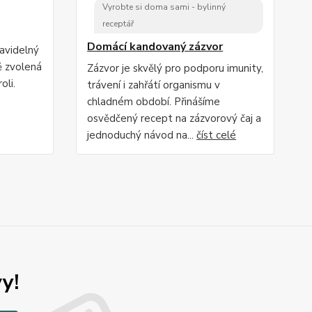
Vyrobte si doma sami - bylinný
receptář
Domácí kandovaný zázvor
ravidelný
ě zvolená
Zázvor je skvělý pro podporu imunity,
oli.
trávení i zahřátí organismu v
chladném období. Přinášíme
osvědčený recept na zázvorový čaj a
jednoduchý návod na...
číst celé
y!