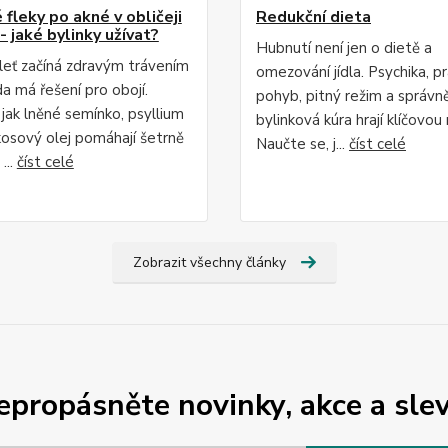
fleky po akné v obličeji
Redukční dieta
- jaké bylinky užívat?
Hubnutí není jen o dietě a
leť začíná zdravým trávením
omezování jídla. Psychika, p
da má řešení pro obojí.
pohyb, pitný režim a správn
 jak lněné semínko, psyllium
bylinková kúra hrají klíčovou r
osový olej pomáhají šetrně
Naučte se, j...
číst celé
...
číst celé
Zobrazit všechny články
epropásněte novinky, akce a slev