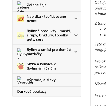
D
ěkuje
Zelené čaje
přístu
a
imun
Nabídka - lyofilizované
ovoce
Z toho
b
Bylinné produkty - masti,
b
sirupy, tinktury, tobolky,
gely, séra
Tyto d
Byliny a směsi pro domácí
funguj
mazlíčky
Pro ok
Sítka a konvice k
celkov
(bylinným) čajům
pro ry
Výprodej a slevy
Nicmén
Dárkové poukazy
Přejem