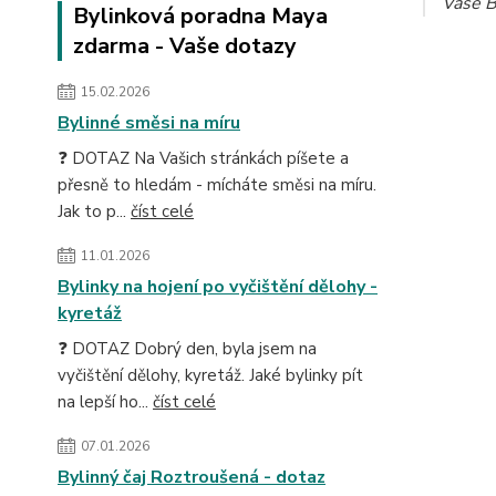
Vaše B
Bylinková poradna Maya
zdarma - Vaše dotazy
15.02.2026
Bylinné směsi na míru
❓ DOTAZ Na Vašich stránkách píšete a
přesně to hledám - mícháte směsi na míru.
Jak to p...
číst celé
11.01.2026
Bylinky na hojení po vyčištění dělohy -
kyretáž
❓ DOTAZ Dobrý den, byla jsem na
vyčištění dělohy, kyretáž. Jaké bylinky pít
na lepší ho...
číst celé
07.01.2026
Bylinný čaj Roztroušená - dotaz