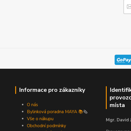
Informace pro zákazníky
Identifi
provozo
místa
O nás
Bylinková poradna MAYA 📚
🗞️
Vše o nákupu
Mgr. David 
Obchodní podmínky