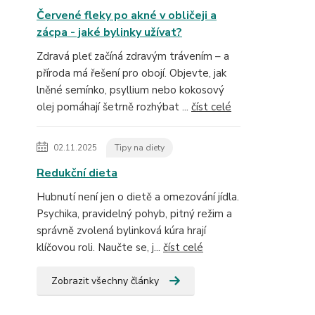
Červené fleky po akné v obličeji a
zácpa - jaké bylinky užívat?
Zdravá pleť začíná zdravým trávením – a
příroda má řešení pro obojí. Objevte, jak
lněné semínko, psyllium nebo kokosový
olej pomáhají šetrně rozhýbat ...
číst celé
02.11.2025
Tipy na diety
Redukční dieta
Hubnutí není jen o dietě a omezování jídla.
Psychika, pravidelný pohyb, pitný režim a
správně zvolená bylinková kúra hrají
klíčovou roli. Naučte se, j...
číst celé
Zobrazit všechny články