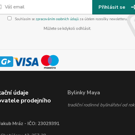
Přihlásit se
Souhlasím se
zpracováním osobních údajů
za účelem rozesílky newsletteru.
Můžete se kdykoli odhlásit.
kační údaje
Bylinky Maya
vatele prodejního
tradiční rodinné bylinářství od r
Jakub Mráz - IČO: 23029391