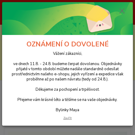
Vážení zákazníci, ve dnech 11.8. - 24.8. budeme čerpat dovolenou.
Objednávky přijaté v tomto období můžete nadále standardně odesílat
prostřednictvím našeho e-shopu, jejich vyřízení a expedice však proběhne
až po našem návratu (tedy od 24.8.). Děkujeme za pochopení a trpělivost.
0
ks
CZK
za
0 Kč
OZNÁMENÍ O DOVOLENÉ
Menu
Vážení zákazníci,
ve dnech 11.8. - 24.8. budeme čerpat dovolenou. Objednávky
přijaté v tomto období můžete nadále standardně odesílat
Hledat
prostřednictvím našeho e-shopu, jejich vyřízení a expedice však
proběhne až po našem návratu (tedy od 24.8.).
Úvod
Zelené čaje
Zelený čaj s růžovými plátky – 50 g
Děkujeme za pochopení a trpělivost.
Zelený čaj s růžovými plátky – 50
Přejeme vám krásné léto a těšíme se na vaše objednávky.
g
Bylinky Maya
Zavřít
TOP produkt