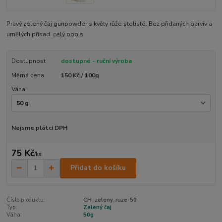
Pravý zelený čaj gunpowder s květy růže stolisté. Bez přidaných barviv a
umělých přísad.
celý popis
Dostupnost
dostupné - ruční výroba
Měrná cena
150 Kč / 100g
Váha
Nejsme plátci DPH
75 Kč
/
ks
Přidat do košíku
Číslo produktu:
CH_zeleny_ruze-50
Typ:
Zelený čaj
Váha:
50g