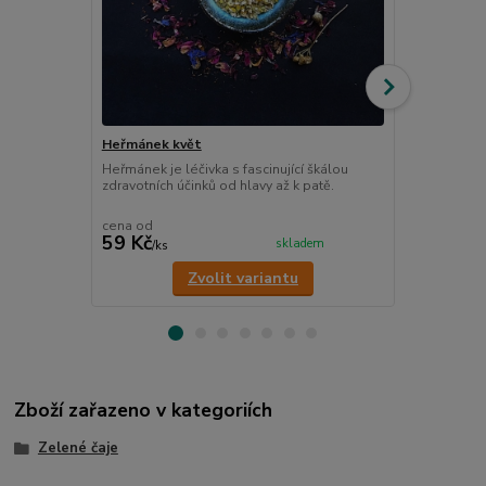
Heřmánek květ
Stevie sladk
Heřmánek je léčivka s fascinující škálou
Stevie je př
zdravotních účinků od hlavy až k patě.
pro diabetiky
glykemický i
cena od
cena od
59 Kč
121 Kč
skladem
/
ks
/
ks
Zvolit variantu
Zboží zařazeno v kategoriích
Zelené čaje