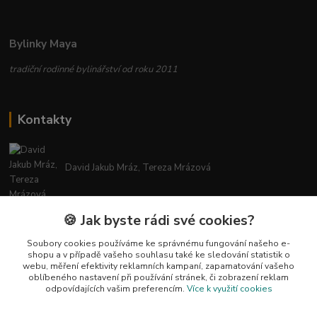
Bylinky Maya
tradiční rodinné bylinářství od roku 2011
Kontakty
David Jakub Mráz, Tereza Mrázová
info@bylinky-maya.cz
🍪 Jak byste rádi své cookies?
Soubory cookies používáme ke správnému fungování našeho e-
shopu a v případě vašeho souhlasu také ke sledování statistik o
webu, měření efektivity reklamních kampaní, zapamatování vašeho
oblíbeného nastavení při používání stránek, či zobrazení reklam
odpovídajících vašim preferencím.
Více k využití cookies
Upravit sběr cookies.