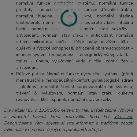
normální funkce dýchacího systému, normální funkce
prostaty - antioxidant, normální funkce střevního traktu,
normální hladina glukózy v krvi, normální hladina
cholesterolu, normální hladina cholesterolu v krvi - hladina
lipidů, normální stav kostí, normální stav pokožky -
antioxidant, normální stav zraku - antioxidant, normální
střevní mikroflóra, oběh - těžké nohy, osvěžení těla -
duševní a fyzické schopnosti, přirozená obranyschopnost -
imunitní systém, termogenese - energetický výdej, vitalita -
tonus - únava, vylučování vody z těla, zdraví žen -
antioxidant
Růžové plátky: Normální funkce dýchacího systému, (před)
menstruační a menopauzální komfort, gynekologické zdraví
- plodnost, normální činnost kardiovaskulárního systému,
trávení & vylučování, normální stav zraku, duševní
rovnováha - klid - spánek, normální stav pokožky
Dle nařízení EU č. 1924/2006 nelze u bylinek uvádět žádná výživová
a zdravotní tvrzení, která neschválila Rada EU.
Více zde
Doporučujeme Vám, abyste si více informací o tradičním použití
bylin našli v herbářích či jiných reputabilních zdrojích.