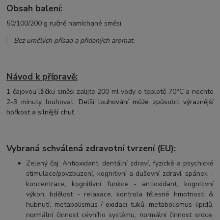
Obsah balení:
50/100/200 g ručně namíchané směsi
Bez umělých přísad a přidaných aromat
.
Návod k přípravě:
1 čajovou lžičku směsi zalijte 200 ml vody o teplotě 70°C a nechte
2-3 minuty louhovat.
Delší louhování může způsobit výraznější
hořkost a silnější chuť.
Vybraná schválená zdravotní tvrzení (EU):
Zelený čaj: Antioxidant, dentální zdraví, fyzické a psychické
stimulace/povzbuzení, kognitivní a duševní zdraví, spánek -
koncentrace, kognitivní funkce - antioxidant, kognitivní
výkon, bdělost - relaxace, kontrola tělesné hmotnosti &
hubnutí, metabolismus / oxidaci tuků, metabolismus lipidů,
normální činnost cévního systému, normální činnost srdce,