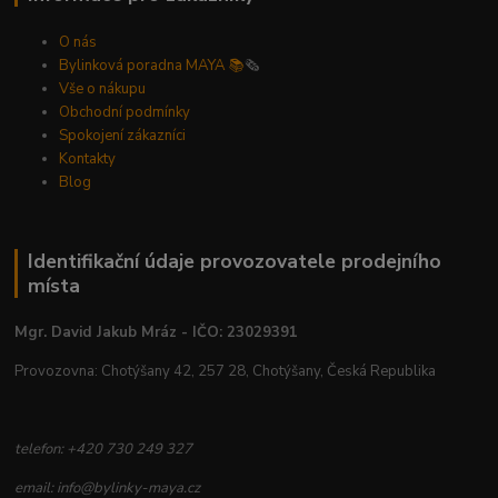
O nás
Bylinková poradna MAYA 📚
🗞️
Vše o nákupu
Obchodní podmínky
Spokojení zákazníci
Kontakty
Blog
Identifikační údaje provozovatele prodejního
místa
Mgr. David Jakub Mráz - IČO: 23029391
Provozovna: Chotýšany 42, 257 28, Chotýšany, Česká Republika
telefon: +420 730 249 327
email: info@bylinky-maya.cz