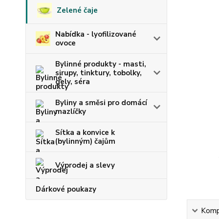
Zelené čaje
Nabídka - lyofilizované
ovoce
Bylinné produkty - masti,
sirupy, tinktury, tobolky,
gely, séra
Byliny a směsi pro domácí
mazlíčky
Sítka a konvice k
(bylinným) čajům
Výprodej a slevy
Dárkové poukazy
Kompl