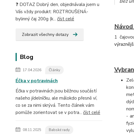
Bez um
❓ DOTAZ Dobrý den, objednávala jsem u
Vás vždy produkt: ROZTROUŠENÁ-
bylinný čaj 200g (k...
číst celé
Návod 
Zobrazit všechny dotazy
1 čajovo
výraznější
Blog
Vybran
17.04.2026
Články
Zel
Éčka v potravinách
kon
Éčka v potravinách jsou běžnou součástí
met
našeho jídelníčku, ale málokdo přesně ví,
dýc
co se za nimi skrývá. Tento článek vám
nor
pomůže zorientovat se v potra...
číst celé
- a
fyz
vyl
08.11.2025
Babské rady