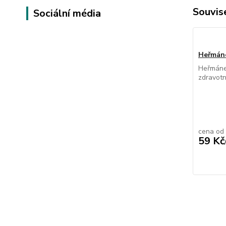
Souvise
Sociální média
Heřmán
Heřmánek
zdravotn
cena od
59 Kč