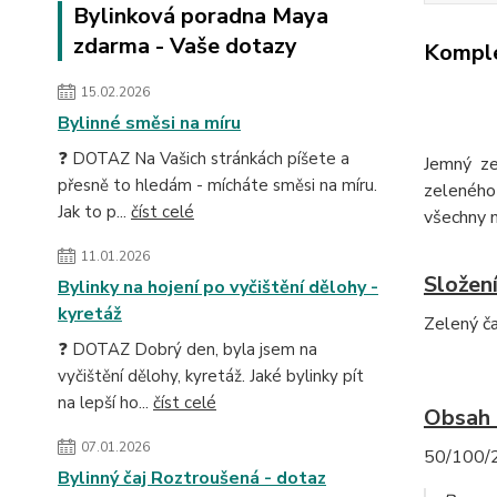
Bylinková poradna Maya
zdarma - Vaše dotazy
Komple
15.02.2026
Bylinné směsi na míru
❓ DOTAZ Na Vašich stránkách píšete a
Jemný ze
přesně to hledám - mícháte směsi na míru.
zeleného 
Jak to p...
číst celé
všechny m
11.01.2026
Složení
Bylinky na hojení po vyčištění dělohy -
kyretáž
Zelený č
❓ DOTAZ Dobrý den, byla jsem na
vyčištění dělohy, kyretáž. Jaké bylinky pít
na lepší ho...
číst celé
Obsah 
07.01.2026
50/100/2
Bylinný čaj Roztroušená - dotaz