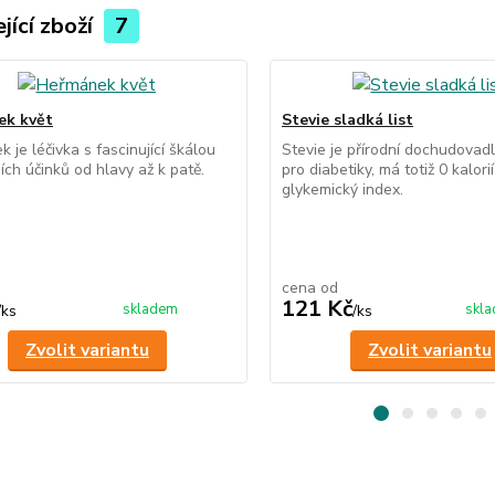
jící zboží
7
ek květ
Stevie sladká list
 je léčivka s fascinující škálou
Stevie je přírodní dochudovad
ích účinků od hlavy až k patě.
pro diabetiky, má totiž 0 kalori
glykemický index.
cena od
121 Kč
skladem
skl
/
ks
/
ks
Zvolit variantu
Zvolit variantu