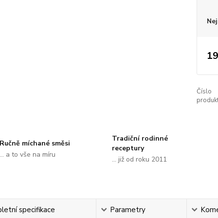
Nej
19
Číslo
produkt
Tradiční rodinné
Ručně míchané směsi
receptury
... a to vše na míru
... již od roku 2011
etní specifikace
Parametry
Kome