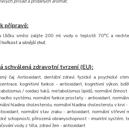
ělých přísad a přidaných aromat
.
k přípravě:
u lžičku směsi zalijte 200 ml vody o teplotě 70°C a necht
 hořkost a silnější chuť.
á schválená zdravotní tvrzení (EU):
ený čaj: Antioxidant, dentální zdraví, fyzické a psychické sti
centrace, kognitivní funkce - antioxidant, kognitivní výkon, b
abolismus / oxidaci tuků, metabolismus lipidů, normální činnost 
hacího systému, normální funkce prostaty - antioxidant, normální 
mální hladina cholesterolu, normální hladina cholesterolu v krvi -
ntioxidant, normální stav zraku - antioxidant, normální střevní 
ické schopnosti, přirozená obranyschopnost - imunitní systém, te
učování vody z těla, zdraví žen - antioxidant