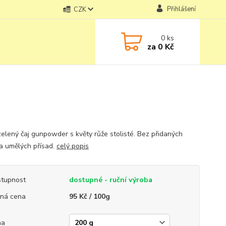
Přihlášení
CZK
0
ks
za
0 Kč
zelený čaj gunpowder s květy růže stolisté. Bez přidaných
 a umělých přísad.
celý popis
tupnost
dostupné - ruční výroba
ná cena
95 Kč / 100g
ha