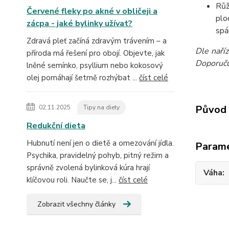
Růž
Červené fleky po akné v obličeji a
plo
zácpa - jaké bylinky užívat?
spá
Zdravá pleť začíná zdravým trávením – a
Dle naří
příroda má řešení pro obojí. Objevte, jak
Doporučuj
lněné semínko, psyllium nebo kokosový
olej pomáhají šetrně rozhýbat ...
číst celé
Původ 
02.11.2025
Tipy na diety
Redukční dieta
Hubnutí není jen o dietě a omezování jídla.
Param
Psychika, pravidelný pohyb, pitný režim a
správně zvolená bylinková kúra hrají
Váha
klíčovou roli. Naučte se, j...
číst celé
Zobrazit všechny články