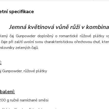
tní specifikace
Jemná květinová vůně růži v kombina
lený čaj Gunpowder doplněný o romantické růžové plátky vytv
čaje při zalití uvolní svou charakteristickou ořechovou chuť, kt
ilovníky zelených čajů.
:
aj Gunpowder, růžové plátky
balení:
00 g ručně namíchané směsi