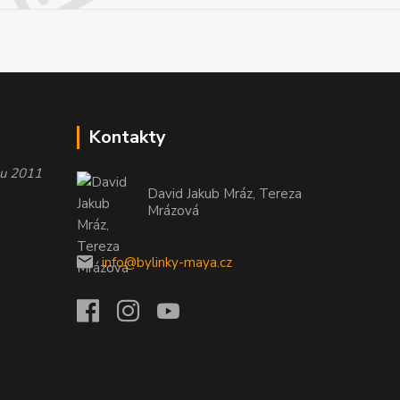
Kontakty
oku 2011
David Jakub Mráz, Tereza
Mrázová
info@bylinky-maya.cz