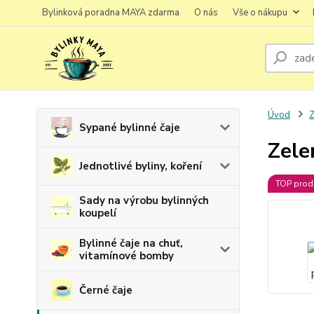
Bylinková poradna MAYA zdarma
O nás
Vše o nákupu
Úvod
Z
Sypané bylinné čaje
Zele
Jednotlivé byliny, koření
TOP prod
Sady na výrobu bylinných
koupelí
Bylinné čaje na chuť,
vitamínové bomby
Černé čaje