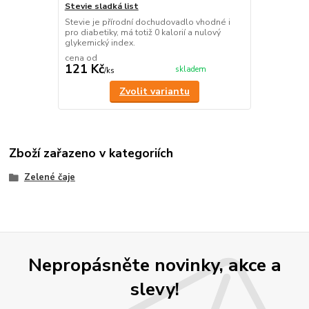
Stevie sladká list
Stevie je přírodní dochudovadlo vhodné i
pro diabetiky, má totiž 0 kalorií a nulový
glykemický index.
cena od
121 Kč
skladem
/
ks
Zvolit variantu
Zboží zařazeno v kategoriích
Zelené čaje
Nepropásněte novinky, akce a
slevy!