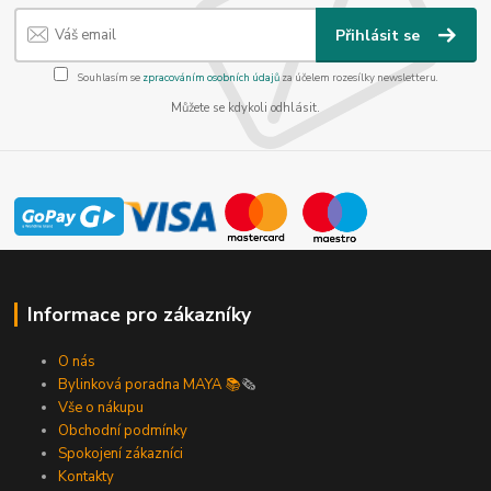
Přihlásit se
Souhlasím se
zpracováním osobních údajů
za účelem rozesílky newsletteru.
Můžete se kdykoli odhlásit.
Informace pro zákazníky
O nás
Bylinková poradna MAYA 📚
🗞️
Vše o nákupu
Obchodní podmínky
Spokojení zákazníci
Kontakty