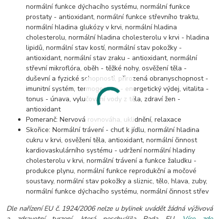
normální funkce dýchacího systému, normální funkce
prostaty - antioxidant, normální funkce střevního traktu,
normální hladina glukózy v krvi, normální hladina
cholesterolu, normální hladina cholesterolu v krvi - hladina
lipidů, normální stav kostí, normální stav pokožky -
antioxidant, normální stav zraku - antioxidant, normální
střevní mikroflóra, oběh - těžké nohy, osvěžení těla -
duševní a fyzické schopnosti, přirozená obranyschopnost -
imunitní systém, termogenese - energetický výdej, vitalita -
tonus - únava, vylučování vody z těla, zdraví žen -
antioxidant
Pomeranč: Nervová rovnováha, uklidnění, relaxace
Skořice: Normální trávení - chuť k jídlu, normální hladina
cukru v krvi, osvěžení těla, antioxidant, normální činnost
kardiovaskulárního systému - udržení normální hladiny
cholesterolu v krvi, normální trávení a funkce žaludku -
produkce plynu, normální funkce reprodukční a močové
soustavy, normální stav pokožky a sliznic, tělo, hlava, zuby,
normální funkce dýchacího systému, normální činnost střev
Dle nařízení EU č. 1924/2006 nelze u bylinek uvádět žádná výživová
a zdravotní tvrzení, která neschválila Rada EU.
Více zde