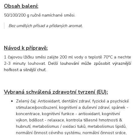
Obsah balení:
50/100/200 g ručně namíchané směsi.
Bez umělých přísad a přidaných aromat
.
Návod k přípravě:
1 čajovou lžičku směsi zalijte 200 ml vody o teplotě 70°C a nechte
2-3 minuty louhovat.
Delší louhování může způsobit výraznější
hořkost a silnější chuť.
Vybraná schválená zdravotní tvrzení (EU):
Zelený čaj: Antioxidant, dentální zdraví, fyzické a psychické
stimulace/povzbuzení, kognitivní a duševní zdraví, spánek -
koncentrace, kognitivní funkce - antioxidant, kognitivní
výkon, bdělost - relaxace, kontrola tělesné hmotnosti &
hubnutí, metabolismus / oxidaci tuků, metabolismus lipidů,
normální činnost cévního systému, normální činnost srdce,