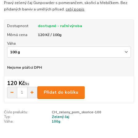
Pravý zelený čaj Gunpowder s pomerančem, skořicí a hřebíčkem. Bez
přidaných barviv a umělých přísad.
celý popis
Dostupnost
dostupné - ruční výroba
Měrná cena
120 Kč / 100g
Váha
Nejsme plátci DPH
120 Kč
/
ks
Přidat do košíku
Číslo produktu:
CH_zeleny_pom_skorice-100
Typ:
Zelený čaj
Váha:
100g