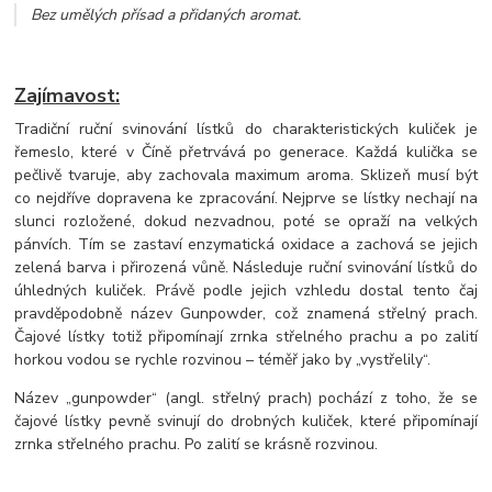
Bez umělých přísad a přidaných aromat
.
Zajímavost:
Tradiční ruční svinování lístků do charakteristických kuliček je
řemeslo, které v Číně přetrvává po generace. Každá kulička se
pečlivě tvaruje, aby zachovala maximum aroma. Sklizeň musí být
co nejdříve dopravena ke zpracování. Nejprve se lístky nechají na
slunci rozložené, dokud nezvadnou, poté se opraží na velkých
pánvích. Tím se zastaví enzymatická oxidace a zachová se jejich
zelená barva i přirozená vůně. Následuje ruční svinování lístků do
úhledných kuliček. Právě podle jejich vzhledu dostal tento čaj
pravděpodobně název Gunpowder, což znamená střelný prach.
Čajové lístky totiž připomínají zrnka střelného prachu a po zalití
horkou vodou se rychle rozvinou – téměř jako by „vystřelily“.
Název „gunpowder“ (angl. střelný prach) pochází z toho, že se
čajové lístky pevně svinují do drobných kuliček, které připomínají
zrnka střelného prachu. Po zalití se krásně rozvinou.