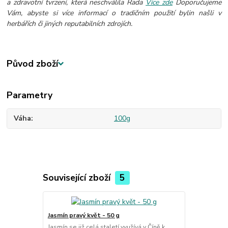
a zdravotní tvrzení, která neschválila Rada
Více zde
Doporučujeme
Vám, abyste si více informací o tradičním použití bylin našli v
herbářích či jiných reputabilních zdrojích.
Původ zboží
Parametry
Váha
100g
Související zboží
5
Jasmín pravý květ - 50 g
Citronová t
Jasmín se již celá staletí využívá v Číně k
Citronová tr