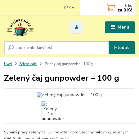
0
ks
CZK
za
0 Kč
Menu
Hledat
Úvod
Zelené čaje
Zelený čaj gunpowder – 100 g
Zelený čaj gunpowder – 100 g
Sypaný pravý zelený čaj Gunpowder - pro všechny milovníky zelených
čajů. S obsahem kofeinu.
celý popis