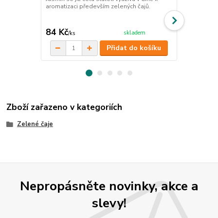
aromatizaci především zelených čajů.
oblíbená při
svou chuť.
cena od
84 Kč
71 Kč
skladem
/
ks
/
ks
Přidat do košíku
Zboží zařazeno v kategoriích
Zelené čaje
Nepropásněte novinky, akce a
slevy!