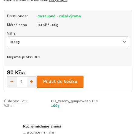
Dostupnost
dostupné - ruční výroba
Měrná cena
80 Kč / 100g
Váha
Nejsme plátci DPH
80 Kč
/
ks
Přidat do košíku
Číslo produktu:
CH_zeleny_gunpowder-100
Váha:
100g
Ručně míchané směsi
... a to vše na míru