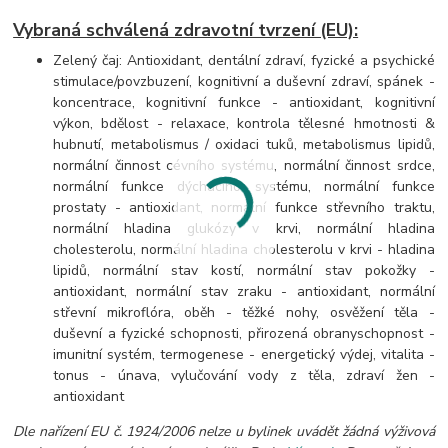
Vybraná schválená zdravotní tvrzení (EU):
Zelený čaj: Antioxidant, dentální zdraví, fyzické a psychické
stimulace/povzbuzení, kognitivní a duševní zdraví, spánek -
koncentrace, kognitivní funkce - antioxidant, kognitivní
výkon, bdělost - relaxace, kontrola tělesné hmotnosti &
hubnutí, metabolismus / oxidaci tuků, metabolismus lipidů,
normální činnost cévního systému, normální činnost srdce,
normální funkce dýchacího systému, normální funkce
prostaty - antioxidant, normální funkce střevního traktu,
normální hladina glukózy v krvi, normální hladina
cholesterolu, normální hladina cholesterolu v krvi - hladina
lipidů, normální stav kostí, normální stav pokožky -
antioxidant, normální stav zraku - antioxidant, normální
střevní mikroflóra, oběh - těžké nohy, osvěžení těla -
duševní a fyzické schopnosti, přirozená obranyschopnost -
imunitní systém, termogenese - energetický výdej, vitalita -
tonus - únava, vylučování vody z těla, zdraví žen -
antioxidant
Dle nařízení EU č. 1924/2006 nelze u bylinek uvádět žádná výživová