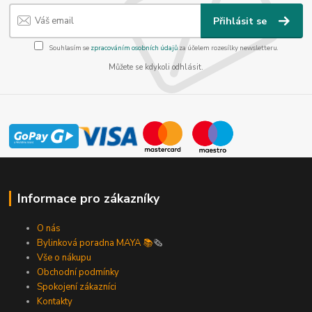
Přihlásit se
Souhlasím se
zpracováním osobních údajů
za účelem rozesílky newsletteru.
Můžete se kdykoli odhlásit.
Informace pro zákazníky
O nás
Bylinková poradna MAYA 📚
🗞️
Vše o nákupu
Obchodní podmínky
Spokojení zákazníci
Kontakty