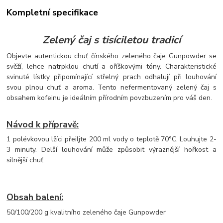
Kompletní specifikace
Zelený čaj s tisíciletou tradicí
Objevte autentickou chuť čínského zeleného čaje Gunpowder se
svěží, lehce natrpklou chutí a oříškovými tóny. Charakteristické
svinuté lístky připomínající střelný prach odhalují při louhování
svou plnou chuť a aroma. Tento nefermentovaný zelený čaj s
obsahem kofeinu je ideálním přírodním povzbuzením pro váš den.
Návod k přípravě:
1 polévkovou lžíci přeiljte 200 ml vody o teplotě 70°C. Louhujte 2-
3 minuty. Delší louhování může způsobit výraznější hořkost a
silnější chuť.
Obsah balení:
50/100/200 g kvalitního zeleného čaje Gunpowder