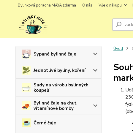
Bylinková poradna MAYA zdarma
O nás
Vše o nákupu
Úvod
S
Sypané bylinné čaje
Souh
Jednotlivé byliny, koření
mark
Sady na výrobu bylinných
Udě
koupelí
23
Bylinné čaje na chuť,
fyz
vitamínové bomby
(ob
Černé čaje