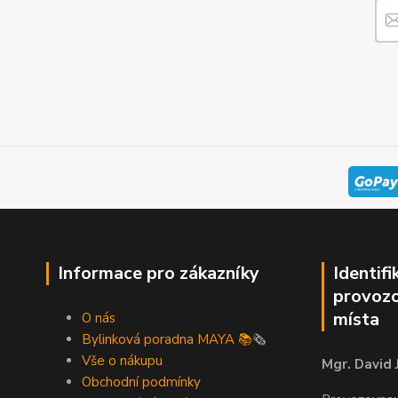
Informace pro zákazníky
Identifi
provozo
místa
O nás
Bylinková poradna MAYA 📚
🗞️
Vše o nákupu
Mgr. David 
Obchodní podmínky