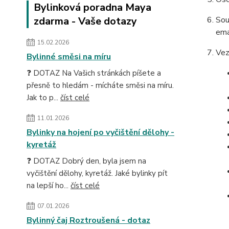
Bylinková poradna Maya
zdarma - Vaše dotazy
Sou
ema
15.02.2026
Vez
Bylinné směsi na míru
❓ DOTAZ Na Vašich stránkách píšete a
přesně to hledám - mícháte směsi na míru.
Jak to p...
číst celé
11.01.2026
Bylinky na hojení po vyčištění dělohy -
kyretáž
❓ DOTAZ Dobrý den, byla jsem na
vyčištění dělohy, kyretáž. Jaké bylinky pít
na lepší ho...
číst celé
07.01.2026
Bylinný čaj Roztroušená - dotaz