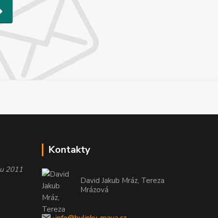
Kontakty
oku 2011
David Jakub Mráz, Tereza
Mrázová
info@bylinky-maya.cz