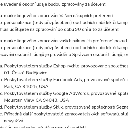
e uvedené osobní údaje budou zpracovány za účelem:
marketingového zpracování Vašich nákupních preferencí
personalizace (tedy přizpůsobení) obchodních nabídek či kamp
hlas udělujete na zpracování po dobu 90 dní a to za účelem:
marketingového zpracování vašich nákupních preferencí, pokud
personalizace (tedy přizpůsobení) obchodních nabídek či kamp
acování osobních údajů je prováděno Správcem osobních údajů, os
Poskytovatelem služby Eshop-rychle, provozované společnost
01, České Budějovice
Poskytovatelem služby Facebook Ads, provozované společno
Park, CA 94025, USA
Poskytovatelem služby Google AdWords, provozované společ
Mountain View, CA 94043, USA
Poskytovatelem služby Sklik, provozované společností Sezna
Případně další poskytovatelé zpracovatelských softwarů, služ
nevyužívá
bní údaje nebudou předány mimo území EU.