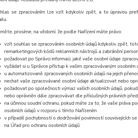
hlas se zpracováním lze vzít kdykoliv zpět, a to úpravou pre
ilu.
měte, prosíme, na vědomí, že podle Nařízení máte právo:
vzít souhlas se zpracováním osobních údajů kdykoliv zpět, to
remarketingových kódů reklamních nástrojů a zabránění perso
požadovat po Správci informaci, jaké vaše osobní údaje zpraco
vyžádat si u Správce přístup k vašim zpracovávaným osobním ú
u automatizovaně zpracovaných osobních údajů na jejich přeno
nechat vaše zpracovávané osobní údaje aktualizovat nebo opra
požadovat po společnosti výmaz vašich osobních údajů, pokud 
nebo oprávněn dále zpracovávat dle příslušných právních před
na účinnou soudní ochranu, pokud máte za to, že vaše práva po
osobních údajů v rozporu s tímto Nařízením
v případě pochybností o dodržování povinností souvisejících s
na Úřad pro ochranu osobních údajů