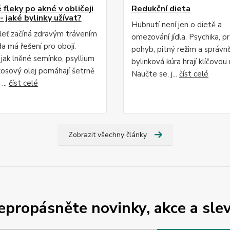
fleky po akné v obličeji
Redukční dieta
- jaké bylinky užívat?
Hubnutí není jen o dietě a
leť začíná zdravým trávením
omezování jídla. Psychika, p
da má řešení pro obojí.
pohyb, pitný režim a správn
 jak lněné semínko, psyllium
bylinková kúra hrají klíčovou r
osový olej pomáhají šetrně
Naučte se, j...
číst celé
...
číst celé
Zobrazit všechny články
epropásněte novinky, akce a slev