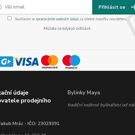
Přihlásit se
Souhlasím se
zpracováním osobních údajů
za účelem rozesílky newsletteru.
Můžete se kdykoli odhlásit.
kační údaje
Bylinky Maya
vatele prodejního
tradiční rodinné bylinářství od r
Jakub Mráz - IČO: 23029391