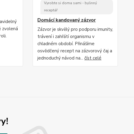
Vyrobte si doma sami - bylinný
receptář
Domácí kandovaný zázvor
ravidelný
ě zvolená
Zázvor je skvělý pro podporu imunity,
oli.
trávení i zahřátí organismu v
chladném období. Přinášíme
osvědčený recept na zázvorový čaj a
jednoduchý návod na...
číst celé
y!