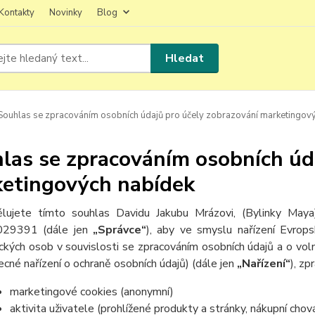
Kontakty
Novinky
Blog
Hledat
ouhlas se zpracováním osobních údajů pro účely zobrazování marketingov
las se zpracováním osobních úd
etingových nabídek
lujete tímto souhlas Davidu Jakubu Mrázovi, (Bylinky May
029391 (dále jen
„Správce“
), aby ve smyslu nařízení Evro
ických osob v souvislosti se zpracováním osobních údajů a o v
ecné nařízení o ochraně osobních údajů) (dále jen
„Nařízení“
), zp
marketingové cookies (anonymní)
aktivita uživatele (prohlížené produkty a stránky, nákupní chov