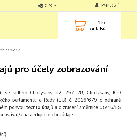
Přihlášení
CZK
0
ks
za
0 Kč
ých nabídek
ajů pro účely zobrazování
a), se sídlem Chotýšany 42, 257 28, Chotýšany, IČO
pského parlamentu a Rady (EU) č. 2016/679 o ochraně
olném pohybu těchto údajů a o zrušení směrnice 95/46/ES
racovával/a následující osobní údaje:
ání)