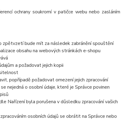
ferencí ochrany soukromí v patičce webu nebo zasláním
to zpětvzetí bude mít za následek zabránění spouštění
nalizace obsahu na webových stránkách e-shopu
vává
dajům a požadovat jejich kopii
sitelnost
vit, popřípadě požadovat omezení jejich zpracování
se nejedná o osobní údaje, které je Správce povinen
pisů
dle Nařízení byla porušena v důsledku zpracování vašich
e zpracováním osobních údajů se obrátit na Správce nebo