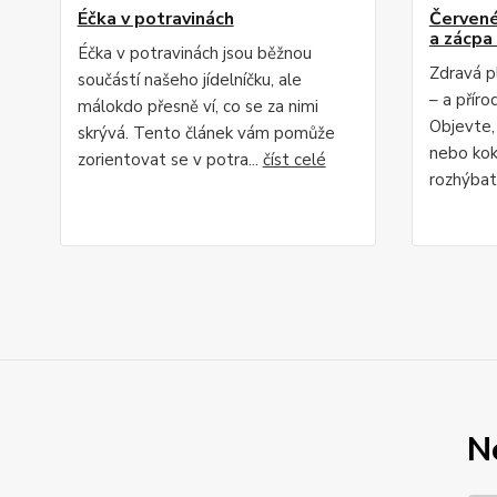
Éčka v potravinách
Červené 
a zácpa 
Éčka v potravinách jsou běžnou
Zdravá p
součástí našeho jídelníčku, ale
– a příro
málokdo přesně ví, co se za nimi
Objevte,
skrývá. Tento článek vám pomůže
nebo kok
zorientovat se v potra...
číst celé
rozhýbat 
N