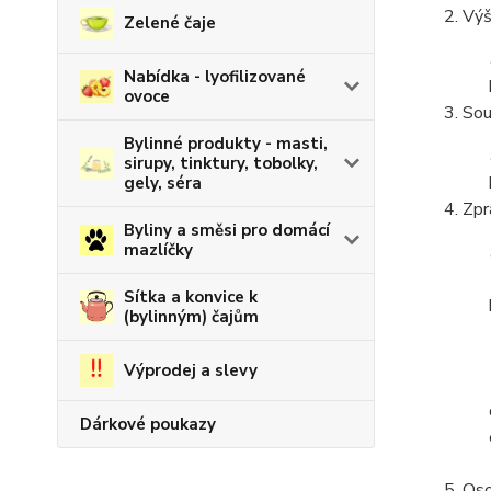
Výš
Zelené čaje
Nabídka - lyofilizované
ovoce
Sou
Bylinné produkty - masti,
sirupy, tinktury, tobolky,
gely, séra
Zpr
Byliny a směsi pro domácí
mazlíčky
Sítka a konvice k
(bylinným) čajům
Výprodej a slevy
Dárkové poukazy
Oso