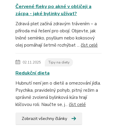
Červené fleky po akné v obličeji a
zácpa - jaké bylinky užívat?
Zdravá pleť začíná zdravým trávením – a
příroda má řešení pro obojí. Objevte, jak
lněné semínko, psyllium nebo kokosový
olej pomáhají šetrně rozhýbat ...
číst celé
02.11.2025
Tipy na diety
Redukční dieta
Hubnutí není jen o dietě a omezování jídla.
Psychika, pravidelný pohyb, pitný režim a
správně zvolená bylinková kúra hrají
klíčovou roli. Naučte se, j...
číst celé
Zobrazit všechny články