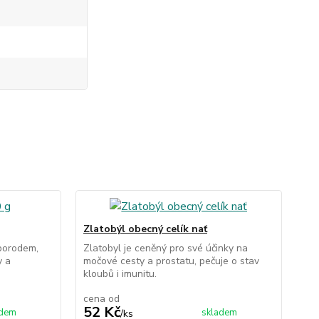
Zlatobýl obecný celík nať
 porodem,
Zlatobyl je ceněný pro své účinky na
y a
močové cesty a prostatu, pečuje o stav
kloubů i imunitu.
cena od
52 Kč
adem
skladem
/
ks