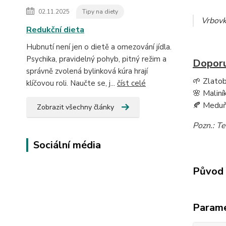
02.11.2025
Tipy na diety
Vrbovk
Redukční dieta
Hubnutí není jen o dietě a omezování jídla.
Psychika, pravidelný pohyb, pitný režim a
Doporu
správně zvolená bylinková kúra hrají
🌱 Zlato
klíčovou roli. Naučte se, j...
číst celé
🌸 Maliní
🍂 Medu
Zobrazit všechny články
Pozn.: Te
Sociální média
Původ 
Param