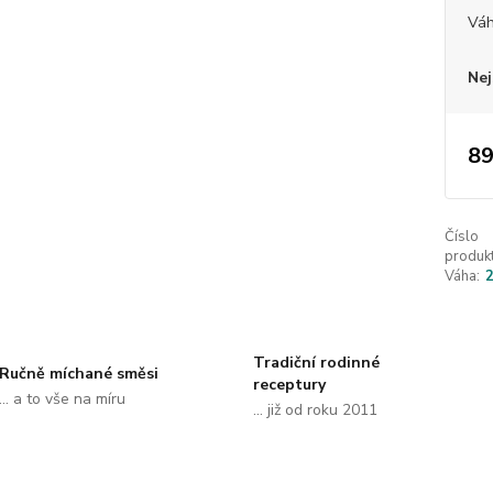
Vá
Nej
89
Číslo
produkt
Váha:
Tradiční rodinné
Ručně míchané směsi
receptury
... a to vše na míru
... již od roku 2011