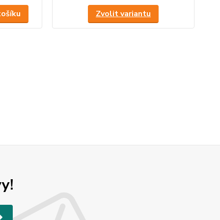
košíku
Zvolit variantu
y!