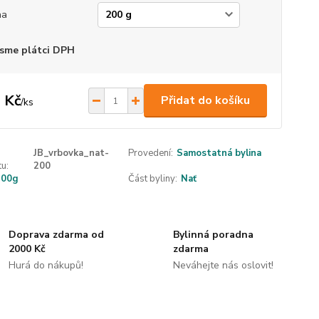
ha
sme plátci DPH
 Kč
Přidat do košíku
/
ks
JB_vrbovka_nat-
Provedení:
Samostatná bylina
u:
200
200g
Část byliny:
Nať
Doprava zdarma od
Bylinná poradna
2000 Kč
zdarma
Hurá do nákupů!
Neváhejte nás oslovit!