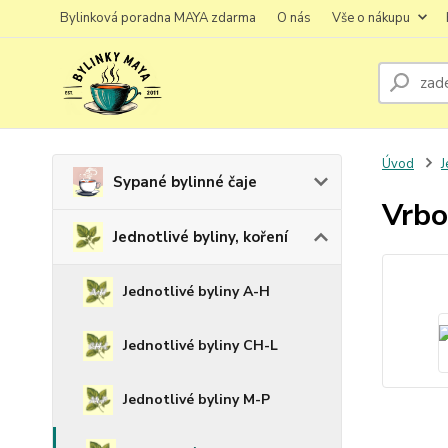
Bylinková poradna MAYA zdarma
O nás
Vše o nákupu
Úvod
J
Sypané bylinné čaje
Vrbo
Jednotlivé byliny, koření
Jednotlivé byliny A-H
Jednotlivé byliny CH-L
Jednotlivé byliny M-P