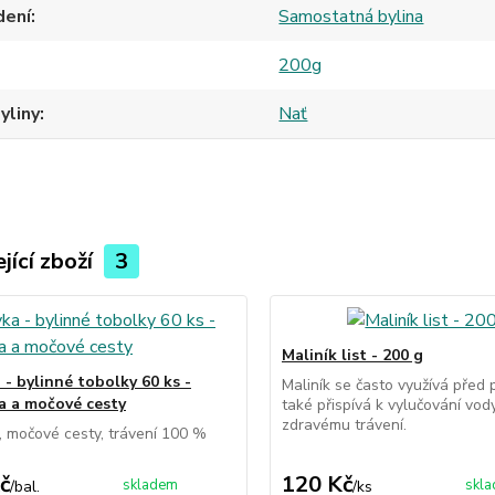
dení
Samostatná bylina
200g
yliny
Nať
jící zboží
3
Maliník list - 200 g
 - bylinné tobolky 60 ks -
Maliník se často využívá před
a a močové cesty
také přispívá k vylučování vod
zdravému trávení.
, močové cesty, trávení 100 %
č
120 Kč
skladem
skl
/
bal.
/
ks