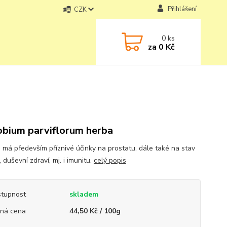
Přihlášení
CZK
0
ks
za
0 Kč
obium parviflorum herba
 má především příznivé účinky na prostatu, dále také na stav
 duševní zdraví, mj. i imunitu.
celý popis
tupnost
skladem
ná cena
44,50 Kč / 100g