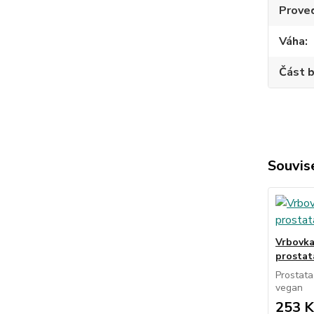
Prove
Váha
Část b
Souvise
Vrbovka
prostat
Prostata
vegan
253 K