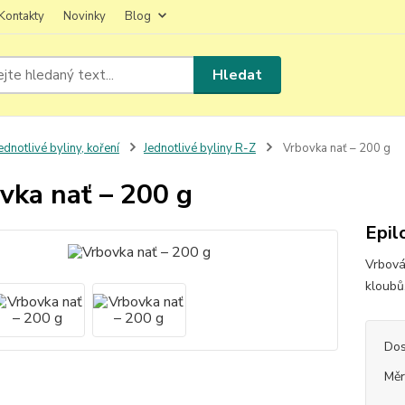
Kontakty
Novinky
Blog
Hledat
ednotlivé byliny, koření
Jednotlivé byliny R-Z
Vrbovka nať – 200 g
vka nať – 200 g
Epil
Vrbová
kloubů,
Dos
Měr