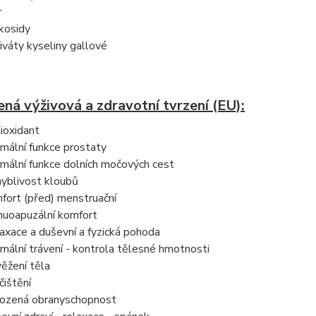
r
kosidy
iváty kyseliny gallové
ná výživová a zdravotní tvrzení (EU):
ioxidant
mální funkce prostaty
mální funkce dolních močových cest
yblivost kloubů
fort (před) menstruační
uoapuzální komfort
axace a duševní a fyzická pohoda
mální trávení - kontrola tělesné hmotnosti
ěžení těla
čištění
rozená obranyschopnost