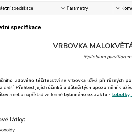
etní specifikace
Parametry
Kome
tní specifikace
VRBOVKA MALOKVĚTÁ 
(Epilobium parviflorum
ičního lidového léčitelství
se
vrbovka
užívá
při různých po
i
a další.
Přehled jejích účinků a důležitých upozornění k užívá
álev
a nebo například ve formě
bylinného extraktu -
tobolky,
vé látky:
vonoidy