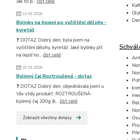
Jak to p...
číst celé
Kaf
Gly
11.01.2026
Der
Bylinky na hojení po vyčištění dělohy -
kyretáž
❓ DOTAZ Dobrý den, byla jsem na
Schvále
vyčištění dělohy, kyretáž. Jaké bylinky pít
na lepší ho...
číst celé
Ant
Nor
07.01.2026
Nor
Bylinný čaj Roztroušená - dotaz
Poh
❓ DOTAZ Dobrý den, objednávala jsem u
kom
Vás vždy produkt: ROZTROUŠENÁ-
men
bylinný čaj 200g (k...
číst celé
Rel
Nor
Osv
Zobrazit všechny dotazy
Pro
Při