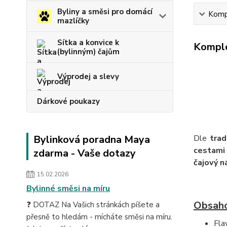
Byliny a směsi pro domácí
Kompl
mazlíčky
Sítka a konvice k
Komple
(bylinným) čajům
Výprodej a slevy
Dárkové poukazy
Bylinková poradna Maya
Dle
trad
cestam
zdarma - Vaše dotazy
čajový n
15.02.2026
Bylinné směsi na míru
Obsaho
❓ DOTAZ Na Vašich stránkách píšete a
přesně to hledám - mícháte směsi na míru.
Fla