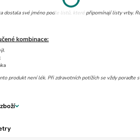
a dostala své jméno podle listů, které připomínají listy vrby. 
čené kombinace:
býl
k
ňka
nto produkt není lék. Při zdravotních potížích se vždy poraďte 
zboží
etry