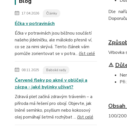
Blog
Duš
Dle naří
17.04.2026
Články
Doporučuj
Éčka v potravinách
Éčka v potravinách jsou běžnou součástí
našeho jídelníčku, ale málokdo přesně ví,
Způsob
co se za nimi skrývá. Tento článek vám
Vrbovka s
pomůže zorientovat se v potra...
číst celé
⚠️
Důle
08.11.2025
Babské rady
Nen
Červené fleky po akné v obličeji a
Při
zácpa - jaké bylinky užívat?
Zdravá pleť začíná zdravým trávením – a
příroda má řešení pro obojí. Objevte, jak
Obsah 
lněné semínko, psyllium nebo kokosový
100/200 
olej pomáhají šetrně rozhýbat ...
číst celé