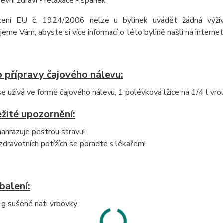
evní zdraví - relaxace - spánek
zení EU č. 1924/2006 nelze u bylinek uvádět žádná výživo
eme Vám, abyste si více informací o této bylině našli na internet
 přípravy čajového nálevu:
e užívá ve formě čajového nálevu, 1 polévková lžíce na 1/4 l vr
žité upozornění:
ahrazuje pestrou stravu!
 zdravotních potížích se poraďte s lékařem!
balení:
g sušené nati vrbovky