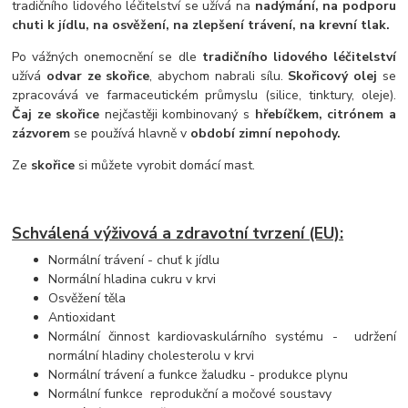
tradičního lidového léčitelství se užívá na
nadýmání, na podporu
chuti k jídlu, na osvěžení, na zlepšení trávení
, na krevní tlak.
Po vážných onemocnění se dle
tradičního lidového léčitelství
užívá
odvar ze skořice
, abychom nabrali sílu.
Skořicový olej
se
zpracovává ve farmaceutickém průmyslu (silice, tinktury, oleje).
Čaj ze skořice
nejčastěji kombinovaný s
hřebíčkem, citrónem a
zázvorem
se používá hlavně v
období zimní nepohody.
Ze
skořice
si můžete vyrobit domácí mast.
Schválená výživová a zdravotní tvrzení (EU):
Normální trávení - chuť k jídlu
Normální hladina cukru v krvi
Osvěžení těla
Antioxidant
Normální činnost kardiovaskulárního systému - udržení
normální hladiny cholesterolu v krvi
Normální trávení a funkce žaludku - produkce plynu
Normální funkce reprodukční a močové soustavy