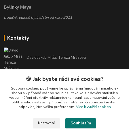
Bylinky Maya
tradiční rodinné bylinářství od roku 2011
Kontakty
David Jakub Mráz, Tereza Mrázová
info@bylinky-maya.cz
🍪 Jak byste rádi své cookies?
Soubory cookies používáme ke správnému fungování našeho e-
shopu a v případě vašeho souhlasu také ke sledování statistik o
webu, měření efektivity reklamních kampaní, zapamatování vašeho
oblíbeného nastavení při používání stránek, či zobrazení reklam
odpovídajících vašim preferencím.
Více k využití cookies
Upravit sběr cookies.
Souhlasím
Nastavení