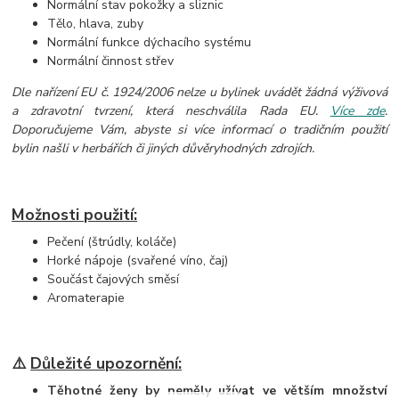
Normální stav pokožky a sliznic
Tělo, hlava, zuby
Normální funkce dýchacího systému
Normální činnost střev
Dle nařízení EU č. 1924/2006 nelze u bylinek uvádět žádná výživová
a zdravotní tvrzení, která neschválila Rada EU.
Více zde
.
Doporučujeme Vám, abyste si více informací o tradičním použití
bylin našli v herbářích či jiných důvěryhodných zdrojích.
Možnosti použití:
Pečení (štrúdly, koláče)
Horké nápoje (svařené víno, čaj)
Součást čajových směsí
Aromaterapie
⚠️
Důležité upozornění:
Těhotné ženy by neměly užívat ve větším množství