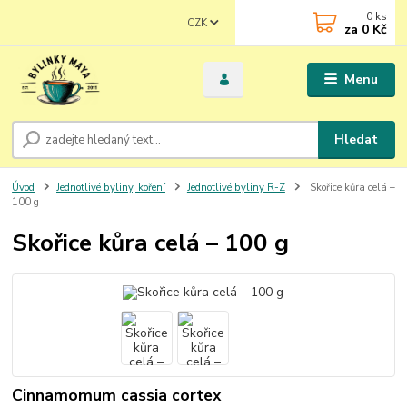
0
ks
CZK
za
0 Kč
Menu
Hledat
Úvod
Jednotlivé byliny, koření
Jednotlivé byliny R-Z
Skořice kůra celá –
100 g
Skořice kůra celá – 100 g
Cinnamomum cassia cortex