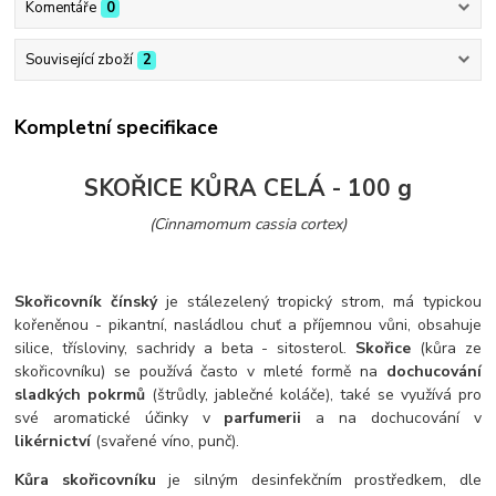
Komentáře
0
Související zboží
2
Kompletní specifikace
SKOŘICE KŮRA CELÁ - 100 g
(Cinnamomum cassia cortex)
Skořicovník čínský
je stálezelený tropický strom, má typickou
kořeněnou - pikantní, nasládlou chuť a příjemnou vůni, obsahuje
silice, třísloviny, sachridy a beta - sitosterol.
Skořice
(kůra ze
skořicovníku) se používá často v mleté formě na
dochucování
sladkých pokrmů
(štrůdly, jablečné koláče), také se využívá pro
své aromatické účinky v
parfumerii
a na dochucování v
likérnictví
(svařené víno, punč).
Kůra skořicovníku
je silným desinfekčním prostředkem, dle