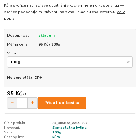
Kůra skořice nachází své uplatnění v kuchyni nejen díky své chuti —
skořice podporuje mj. trávení i správnou hladinu cholesterolu.
celý
popis
Dostupnost
skladem
Měrná cena
95 Kč / 100g
Váha
Nejsme plátci DPH
95 Kč
/
ks
Přidat do košíku
Číslo produktu:
JB_skorice_cela-100
Provedení:
Samostatná bylina
Váha:
100g
Část byliny:
kůra