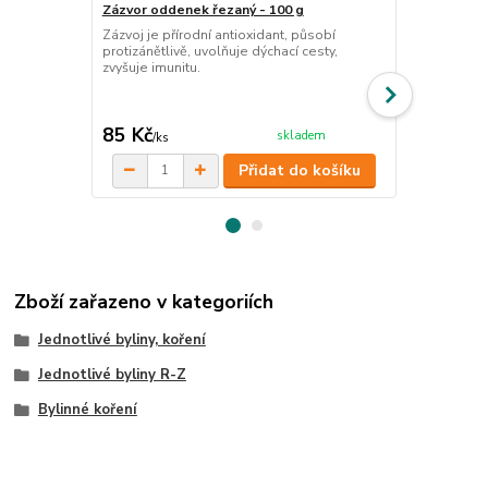
Zázvor oddenek řezaný - 100 g
Pomeranč op
Zázvoj je přírodní antioxidant, působí
protizánětlivě, uvolňuje dýchací cesty,
g
zvyšuje imunitu.
Pomerančová 
dochucení ča
kosmetiky, má
85 Kč
68 Kč
skladem
/
ks
/
ks
Přidat do košíku
Zboží zařazeno v kategoriích
Jednotlivé byliny, koření
Jednotlivé byliny R-Z
Bylinné koření