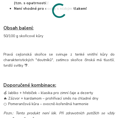
(tzn. s opatrností)!
Není vhodné pro osoby s nízkým tlakem!
Obsah balení:
50/100 g skořicové kůry
Pravá cejlonská skořice se svinuje z tenké vnitřní kůry do
charakteristických "doutníků", zatímco skořice čínská má tlustší,
tvrdší svitky 🌴.
Doporučené kombinace:
🍏 Jablko + hřebíček – klasika pro zimní čaje a dezerty
🔥 Zázvor + kardamom – prohřívací směs na chladné dny
🍊 Pomerančová kůra – ovocně-kořeněná harmonie
Pozn.: Tento produkt není lék. Při zdravotních potížích se vždy