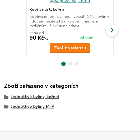
Kopřiva list, kořen
Bříza list - 
Kopřiva je jedna z nejuniverzálnějších bylin v
List břízy j
lidovém léčitelství díky svým mnohým
prostředek, 
rozličným účinkům na zdraví.
činnosti jater
cena od
90 Kč
89 Kč
skladem
/
ks
/
ks
Zvolit variantu
Zboží zařazeno v kategoriích
Jednotlivé byliny, koření
Jednotlivé byliny M-P