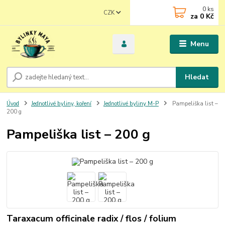
0
ks
CZK
za
0 Kč
Menu
Hledat
Úvod
Jednotlivé byliny, koření
Jednotlivé byliny M-P
Pampeliška list –
200 g
Pampeliška list – 200 g
Taraxacum officinale radix / flos / folium