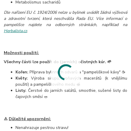
Metabolismus sacharidů
Dle nařízení EU č. 1924/2006 nelze u bylinek uvádět žádná výživová
a zdravotní tvrzení, která neschválila Rada EU. Více informací o
pampelišce najdete na odborných stránkách, například na
Herbalista.cz
.
Možnosti použití:
Všechny části lze použít do (jarních) očistných kúr. 🌱
Kořen:
Příprava bylinných odvarů a "pampeliškové kávy" ☕
Květy:
Výroba sirupů, voňavých macerátů (k vnějšímu
použití) a pampeliškového medu 🍯
Listy:
Čerstvé do jarních salátů, smoothie, sušené listy do
čajových směsí 🥗
⚠️
Důležité upozornění:
Nenahrazuje pestrou stravu!