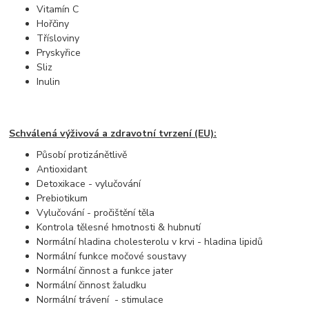
Vitamín C
Hořčiny
Třísloviny
Pryskyřice
Sliz
Inulin
Schválená výživová a zdravotní tvrzení (EU):
Působí protizánětlivě
Antioxidant
Detoxikace - vylučování
Prebiotikum
Vylučování - pročištění těla
Kontrola tělesné hmotnosti & hubnutí
Normální hladina cholesterolu v krvi - hladina lipidů
Normální funkce močové soustavy
Normální činnost a funkce jater
Normální činnost žaludku
Normální trávení - stimulace