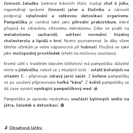
činnosti žaludku
(sekrece trávicích šťáv), zvyšují
chuť k jídlu,
napomáhají správné
činnosti jater a žlučníku
a zároveň
podporují
vylučování a celkovou detoxikaci organismu
.
Pampeliška
je ceněná také jako
přírodní prebiotikum
, které
přispívá ke zdravému střevnímu mikrobiomu. Dále se podílí na
metabolismu sacharidů
,
udržení normální hladiny
cholesterolu a lipidů v krvi.
Nutno poznamenat, že díky všem
těmhle účinkům je velmi nápomocná při
hubnutí
. Používá se také
jako
močopudný prostředek
(efekt na močovou soustavu).
Kromě užití v tradičním lidovém léčitelství má pampeliška důležité
místo
v jídelníčku
, neboť se z mladých listů -
zvlášť bohatých na
vitamín C
- připravuje
zdravý jarní salát
. Z
kořene
pampelišky
se po usušení připravovala
hořká "káva"
. Z
květů
pampelišky se
dá zase vyrobit
vynikající pampeliškový med
. 🍯
Pampeliška je opravdu nezbytnou
součástí bylinných směsí na
játra, žaludek a detoxikaci. 🌼
🔬
Obsahové látky: