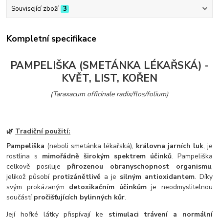
Související zboží
3
Kompletní specifikace
PAMPELIŠKA (SMETÁNKA LÉKAŘSKÁ) -
KVĚT, LIST, KOŘEN
(Taraxacum officinale radix/flos/folium)
🌿
Tradiční použití:
Pampeliška
(neboli smetánka lékařská),
královna jarních luk
, je
rostlina s
mimořádně širokým spektrem účinků
. Pampeliška
celkově posiluje
přirozenou obranyschopnost organismu
,
jelikož působí
protizánětlivě
a je
silným antioxidantem
. Díky
svým prokázaným
detoxikačním účinkům
je neodmyslitelnou
součástí
pročišťujících bylinných kůr
.
Její hořké látky přispívají ke
stimulaci trávení a normální