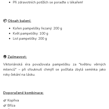
Při zdravotních potížích se poraďte s lékařem!
📦
Obsah balení:
Kořen pampelišky řezaný: 200 g
Květ pampelišky: 100 g
List pampelišky: 200 g
🌍
Zajímavost:
Viktoriánská éra považovala pampelišku za "květinu věrných
milenců" – při sfouknutí chmýří se počítala zbylá semínka jako
roky čekání na lásku.
Doporučené kombinace:
🌿 Kopřiva
🌿 Bříza