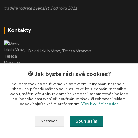
tradiční rodinné bylinářství od roku 2011
Kontakty
David Jakub Mráz, Tereza Mrázová
info@bylinky-maya.cz
🍪 Jak byste rádi své cookies?
Soubory cookies používáme ke správnému fungování našeho e-
shopu a v případě vašeho souhlasu také ke sledování statistik o
webu, měření efektivity reklamních kampaní, zapamatování vašeho
oblíbeného nastavení při používání stránek, či zobrazení reklam
odpovídajících vašim preferencím.
Více k využití cookies
Upravit sběr cookies.
Souhlasím
Nastavení
Všechny texty a fotografie u produktů jsou vlastnictvím BYLINKY MAYA. Nelze