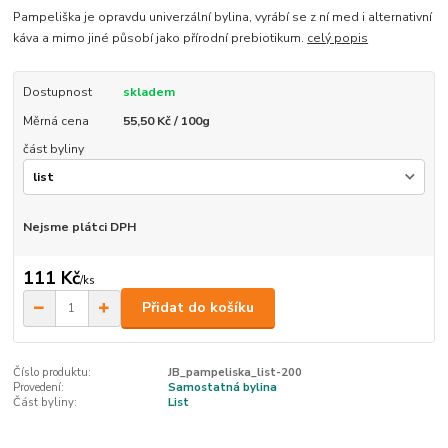
Pampeliška je opravdu univerzální bylina, vyrábí se z ní med i alternativní
káva a mimo jiné působí jako přírodní prebiotikum.
celý popis
Dostupnost
skladem
Měrná cena
55,50 Kč / 100g
část byliny
Nejsme plátci DPH
111 Kč
/
ks
Přidat do košíku
Číslo produktu:
JB_pampeliska_list-200
Provedení:
Samostatná bylina
Část byliny:
List