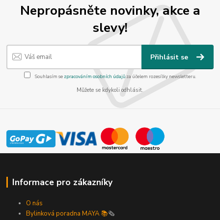
Nepropásněte novinky, akce a
slevy!
Přihlásit se
Souhlasím se
zpracováním osobních údajů
za účelem rozesílky newsletteru.
Můžete se kdykoli odhlásit.
Informace pro zákazníky
O nás
Bylinková poradna MAYA 📚
🗞️