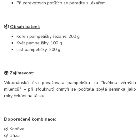
Při zdravotních potížích se poraďte s lékařem!
📦
Obsah balení:
Kořen pampelišky řezaný: 200 g
Květ pampelišky: 100 g
List pampelišky: 200 g
🌍
Zajímavost:
Viktoriánská éra považovala pampelišku za "květinu věrných
milenců" – při sfouknutí chmýří se počítala zbylá semínka jako
roky čekání na lásku.
Doporučené kombinace:
🌿 Kopřiva
🌿 Bříza