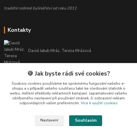
tradiční rodinné bylinářství od roku 2011
Kontakty
David Jakub Mráz, Tereza Mrázová
info@bylinky-maya.cz
🍪 Jak byste rádi své cookies?
Soubory cookies používáme ke správnému fungování našeho e-
shopu a v případě vašeho souhlasu také ke sledování statistik o
webu, měření efektivity reklamních kampaní, zapamatování vašeho
oblíbeného nastavení při používání stránek, či zobrazení reklam
odpovídajících vašim preferencím.
Více k využití cookies
Upravit sběr cookies.
Souhlasím
Nastavení
Všechny texty a fotografie u produktů jsou vlastnictvím BYLINKY MAYA. Nelze