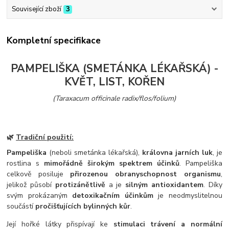
Související zboží
3
Kompletní specifikace
PAMPELIŠKA (SMETÁNKA LÉKAŘSKÁ) -
KVĚT, LIST, KOŘEN
(Taraxacum officinale radix/flos/folium)
🌿
Tradiční použití:
Pampeliška
(neboli smetánka lékařská),
královna jarních luk
, je
rostlina s
mimořádně širokým spektrem účinků
. Pampeliška
celkově posiluje
přirozenou obranyschopnost organismu
,
jelikož působí
protizánětlivě
a je
silným antioxidantem
. Díky
svým prokázaným
detoxikačním účinkům
je neodmyslitelnou
součástí
pročišťujících bylinných kůr
.
Její hořké látky přispívají ke
stimulaci trávení a normální