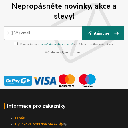
Nepropásněte novinky, akce a
slevy!
Přihlásit se
Souhlasím se
zpracováním osobních údajů
za účelem rozesílky newsletteru.
Můžete se kdykoli odhlásit.
Informace pro zákazníky
O nás
Bylinková poradna MAYA 📚
🗞️