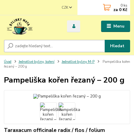
0
ks
CZK
za
0 Kč
Menu
Hledat
Úvod
Jednotlivé byliny, koření
Jednotlivé byliny M-P
Pampeliška kořen
řezaný – 200 g
Pampeliška kořen řezaný – 200 g
Taraxacum officinale radix / flos / folium