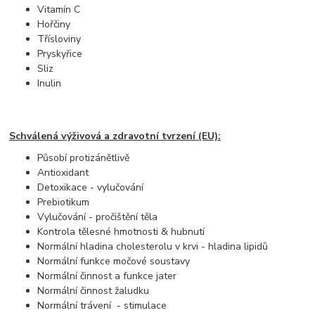
Vitamín C
Hořčiny
Třísloviny
Pryskyřice
Sliz
Inulin
Schválená výživová a zdravotní tvrzení (EU):
Působí protizánětlivě
Antioxidant
Detoxikace - vylučování
Prebiotikum
Vylučování - pročištění těla
Kontrola tělesné hmotnosti & hubnutí
Normální hladina cholesterolu v krvi - hladina lipidů
Normální funkce močové soustavy
Normální činnost a funkce jater
Normální činnost žaludku
Normální trávení - stimulace