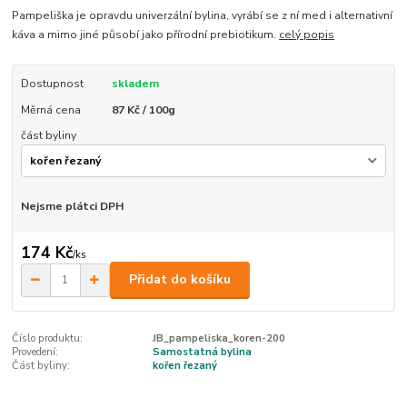
Pampeliška je opravdu univerzální bylina, vyrábí se z ní med i alternativní
káva a mimo jiné působí jako přírodní prebiotikum.
celý popis
Dostupnost
skladem
Měrná cena
87 Kč / 100g
část byliny
Nejsme plátci DPH
174 Kč
/
ks
Přidat do košíku
Číslo produktu:
JB_pampeliska_koren-200
Provedení:
Samostatná bylina
Část byliny:
kořen řezaný