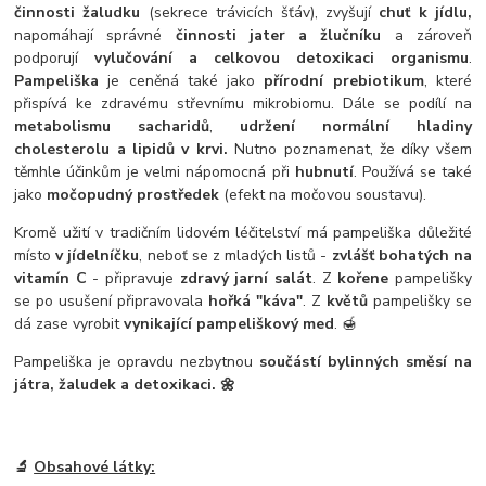
činnosti žaludku
(sekrece trávicích šťáv), zvyšují
chuť k jídlu,
napomáhají správné
činnosti jater a žlučníku
a zároveň
podporují
vylučování a celkovou detoxikaci organismu
.
Pampeliška
je ceněná také jako
přírodní prebiotikum
, které
přispívá ke zdravému střevnímu mikrobiomu. Dále se podílí na
metabolismu sacharidů
,
udržení normální hladiny
cholesterolu a lipidů v krvi.
Nutno poznamenat, že díky všem
těmhle účinkům je velmi nápomocná při
hubnutí
. Používá se také
jako
močopudný prostředek
(efekt na močovou soustavu).
Kromě užití v tradičním lidovém léčitelství má pampeliška důležité
místo
v jídelníčku
, neboť se z mladých listů -
zvlášť bohatých na
vitamín C
- připravuje
zdravý jarní salát
. Z
kořene
pampelišky
se po usušení připravovala
hořká "káva"
. Z
květů
pampelišky se
dá zase vyrobit
vynikající pampeliškový med
. 🍯
Pampeliška je opravdu nezbytnou
součástí bylinných směsí na
játra, žaludek a detoxikaci. 🌼
🔬
Obsahové látky: