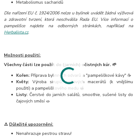
Metabolismus sacharidů
Dle nařízení EU č. 1924/2006 nelze u bylinek uvádět žádná výživová
a zdravotní tvrzení, která neschválila Rada EU. Více informací o
pampelišce najdete na odborných stránkách, například na
Herbalista.cz
.
Možnosti použití:
Všechny části lze použít do (jarních) očistných kúr. 🌱
Kořen:
Příprava bylinných odvarů a "pampeliškové kávy" ☕
Květy:
Výroba sirupů, voňavých macerátů (k vnějšímu
použití) a pampeliškového medu 🍯
Listy:
Čerstvé do jarních salátů, smoothie, sušené listy do
čajových směsí 🥗
⚠️
Důležité upozornění:
Nenahrazuje pestrou stravu!