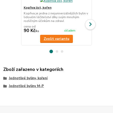
Kopřiva list, kořen
Bříza list - 
Kopřiva je jedna z nejuniverzálnějších bylin v
List břízy j
lidovém léčitelství díky svým mnohým
prostředek, 
rozličným účinkům na zdraví.
činnosti jater
cena od
90 Kč
89 Kč
skladem
/
ks
/
ks
Zvolit variantu
Zboží zařazeno v kategoriích
Jednotlivé byliny, koření
Jednotlivé byliny M-P