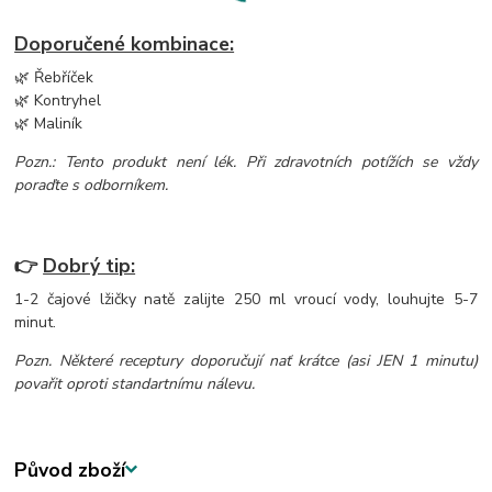
Doporučené kombinace:
🌿 Řebříček
🌿 Kontryhel
🌿 Maliník
Pozn.: Tento produkt není lék. Při zdravotních potížích se vždy
poraďte s odborníkem.
👉
Dobrý tip:
1-2 čajové lžičky natě zalijte 250 ml vroucí vody, louhujte 5-7
minut.
Pozn. Některé receptury doporučují nať krátce (asi JEN 1 minutu)
povařit oproti standartnímu nálevu.
Původ zboží