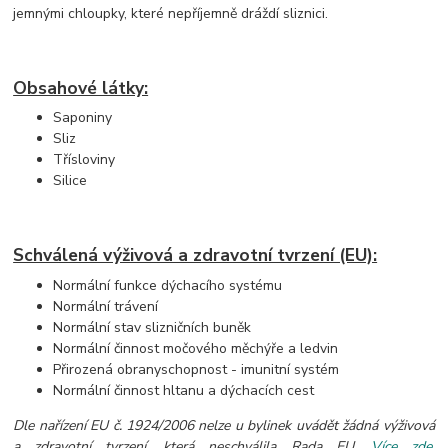
jemnými chloupky, které nepříjemně dráždí sliznici.
Obsahové látky:
Saponiny
Sliz
Třísloviny
Silice
Schválená výživová a zdravotní tvrzení (EU):
Normální funkce dýchacího systému
Normální trávení
Normální stav slizničních buněk
Normální činnost močového měchýře a ledvin
Přirozená obranyschopnost - imunitní systém
Normální činnost hltanu a dýchacích cest
Dle nařízení EU č. 1924/2006 nelze u bylinek uvádět žádná výživová
a zdravotní tvrzení, která neschválila Rada EU.
Více zde
.