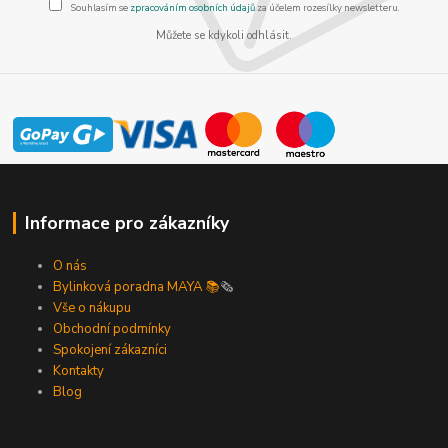
Souhlasím se
zpracováním osobních údajů
za účelem rozesílky newsletteru.
Můžete se kdykoli odhlásit.
Informace pro zákazníky
O nás
Bylinková poradna MAYA 📚
🗞️
Vše o nákupu
Obchodní podmínky
Spokojení zákazníci
Kontakty
Blog