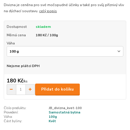
Divizna je ceněna pro své močopudné účinky a také pro svůj příznivý vliv
na dýchací soustavu.
celý popis
Dostupnost
skladem
Měrná cena
180 Kč / 100g
Váha
Nejsme plátci DPH
180 Kč
/
ks
Přidat do košíku
Číslo produktu:
JB_divizna_kvet-100
Provedení:
Samostatná bylina
Váha:
100g
Část byliny:
Květ