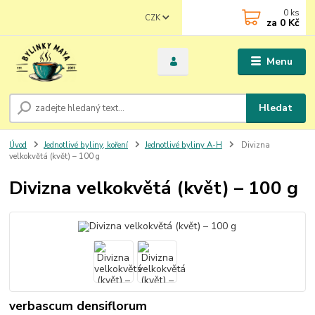
0
ks
CZK
za
0 Kč
Menu
Hledat
Úvod
Jednotlivé byliny, koření
Jednotlivé byliny A-H
Divizna
velkokvětá (květ) – 100 g
Divizna velkokvětá (květ) – 100 g
verbascum densiflorum