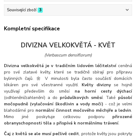
Související zboží
3
Kompletní specifikace
DIVIZNA VELKOKVĚTÁ - KVĚT
(Verbascum densiflorum)
Divizna velkokvětá je v tradičním lidovém léčitelství
ceněná
pro své zlatavé květy, které se tradičně sbírají pro přípravu
bylinných čajů. 🌼 V minulosti byla často součástí domácích
lékáren pro své všestranné využití.
Květy divizny
se hojně
využívají především do směsí
na horní cesty dýchací
(odhlenění/zahlenění) a do
průduškových směsí
. Také
působí
močopudně (vylučování škodlivin a vody močí)
- což je velmi
blahodárné pro
normální činnost močového měchýře a ledvin
.
Mimo jiné poskytuje celkovou podporu
přirozené
obranyschopnosti těla
a
přispívá k normálnímu trávení
.
Čaj z květů se ale musí pečlivě cedit
, protože květy jsou pokryty