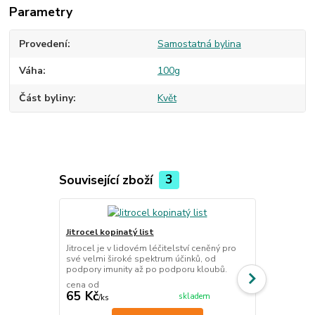
Parametry
Provedení
Samostatná bylina
Váha
100g
Část byliny
Květ
Související zboží
3
Jitrocel kopinatý list
Podběl list 
Jitrocel je v lidovém léčitelství ceněný pro
Podběl se v 
své velmi široké spektrum účinků, od
na podporu d
podpory imunity až po podporu kloubů.
užívat vnitřně
cena od
65 Kč
112 Kč
skladem
/
ks
/
ks