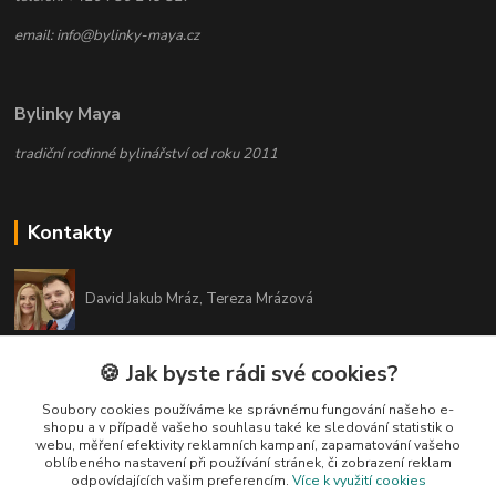
email: info@bylinky-maya.cz
Bylinky Maya
tradiční rodinné bylinářství od roku 2011
Kontakty
David Jakub Mráz, Tereza Mrázová
info@bylinky-maya.cz
🍪 Jak byste rádi své cookies?
Soubory cookies používáme ke správnému fungování našeho e-
shopu a v případě vašeho souhlasu také ke sledování statistik o
webu, měření efektivity reklamních kampaní, zapamatování vašeho
oblíbeného nastavení při používání stránek, či zobrazení reklam
odpovídajících vašim preferencím.
Více k využití cookies