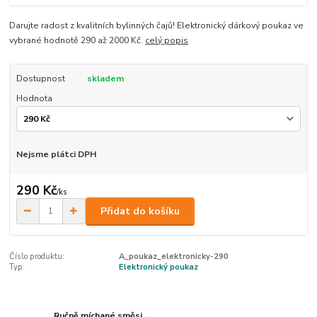
Darujte radost z kvalitních bylinných čajů! Elektronický dárkový poukaz ve
vybrané hodnotě 290 až 2000 Kč.
celý popis
Dostupnost
skladem
Hodnota
Nejsme plátci DPH
290 Kč
/
ks
Přidat do košíku
Číslo produktu:
A_poukaz_elektronicky-290
Typ:
Elektronický poukaz
Ručně míchané směsi