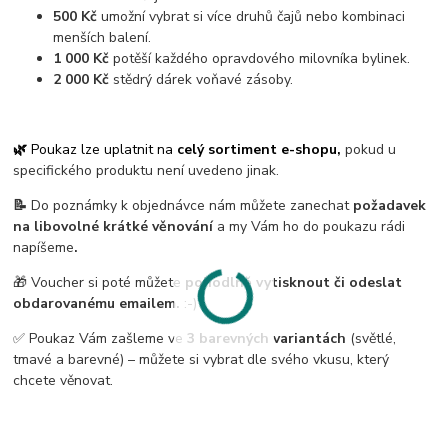
500 Kč
umožní vybrat si více druhů čajů nebo kombinaci
menších balení.
1 000 Kč
potěší každého opravdového milovníka bylinek.
2 000 Kč
stědrý dárek voňavé zásoby.
🌿
Poukaz lze uplatnit na
celý sortiment e-shopu,
pokud u
specifického produktu není uvedeno jinak.
📝
Do poznámky k objednávce nám můžete zanechat
požadavek
na libovolné krátké věnování
a my Vám ho do poukazu rádi
napíšeme
.
🎁 Voucher si poté můžete
pohodlně vytisknout či odeslat
obdarovanému emailem.
:-)
✅ Poukaz Vám zašleme ve
3 barevných variantách
(světlé,
tmavé a barevné) – můžete si vybrat dle svého vkusu, který
chcete věnovat.