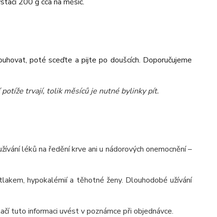
tačí 200 g cca na měsíc.
louhovat, poté sceďte a pijte po doušcích. Doporučujeme
potíže trvají, tolik měsíců je nutné bylinky pít.
 užívání léků na ředění krve ani u nádorových onemocnění –
tlakem, hypokalémií a těhotné ženy. Dlouhodobé užívání
tačí tuto informaci uvést v poznámce při objednávce.