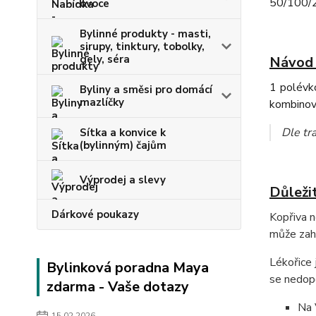
50/100/20
ovoce
Bylinné produkty - masti,
sirupy, tinktury, tobolky,
gely, séra
Návod 
1 polévko
Byliny a směsi pro domácí
mazlíčky
kombinov
Dle tra
Sítka a konvice k
(bylinným) čajům
Výprodej a slevy
Důleži
Dárkové poukazy
Kopřiva n
může zahu
Lékořice
Bylinková poradna Maya
se nedopo
zdarma - Vaše dotazy
Na 
15.02.2026