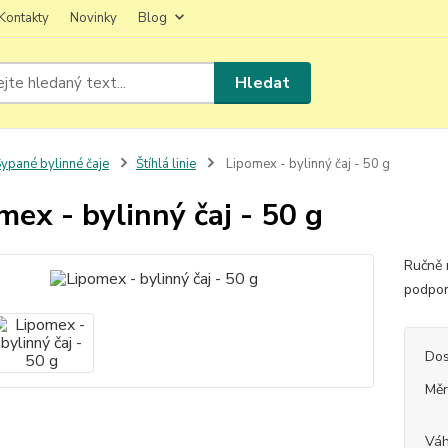
Kontakty
Novinky
Blog
Hledat
ypané bylinné čaje
Štíhlá linie
Lipomex - bylinný čaj - 50 g
mex - bylinný čaj - 50 g
Ručně 
podpor
Dos
Měr
Vá