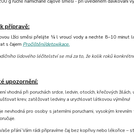
0 g ručně namíchané čajové směsi - při uvedeném dávkování vys
k přípravě:
vou lžíci směsi přelijte ¼ l vroucí vody a nechte 8–10 minut 
at s čajem
Pročištění/detoxikace.
dičního lidového léčitelství se má za to, že kolik roků konkrétní 
té upozornění:
ení vhodná při poruchách srdce, ledvin, otocích, křečových žilách,
šťovat krev, zatěžovat ledviny a urychlovat látkovou výměnu!
 je nevhodná pro osoby s jaterními poruchami, vysokým krevním 
ručuje.
Vaše přání Vám rádi připravíme čaj bez kopřivy nebo lékořice – s