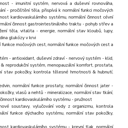
opnost - imunitní systém, nervová a duševní rovnováha,
ání - pročištění těla, přispívá k normální funkci močových
innost kardiovaskulárního systému, normální činnost cévní
mální činnost gastrointestinálního traktu - pohyb střev a
ní těla, vitalita - energie, normální stav kloubů, lupy,
dina glukózy v krvi
ní funkce močových cest, normální funkce močových cest a
ém - antioxidant, duševní zdraví - nervový systém - klid,
vý & reprodukční systém, menopauzální komfort, prostata,
ní stav pokožky, kontrola tělesné hmotnosti & hubnutí,
vin, normální funkce prostaty, normální činnost jater -
okožky, vlasů a nehtů - mineralizace, normální stav tkání,
í činnost kardiovaskulárního systému - pružnost
hové soustavy, vylučování vody z organizmu, kontrola
ální funkce dýchacího systému, normální stav pokožky,
nnost kardiovaskulárního systému - krevní tlak, normální