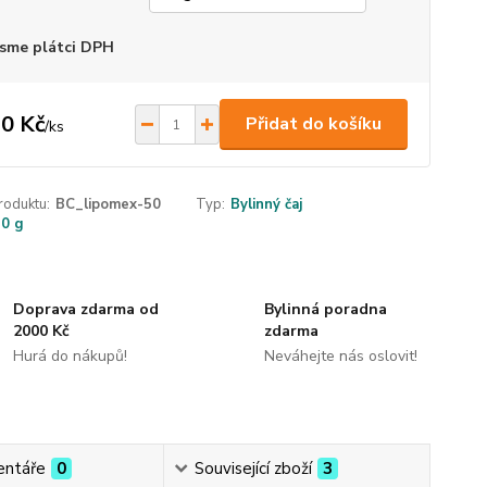
sme plátci DPH
0 Kč
Přidat do košíku
/
ks
roduktu:
BC_lipomex-50
Typ:
Bylinný čaj
50 g
Doprava zdarma od
Bylinná poradna
2000 Kč
zdarma
Hurá do nákupů!
Neváhejte nás oslovit!
ntáře
0
Související zboží
3