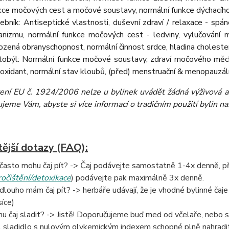
kce močových cest a močové soustavy, normální funkce dýchací
ebník: Antiseptické vlastnosti, duševní zdraví / relaxace - spá
anizmu, normální funkce močových cest - ledviny, vylučování m
rozená obranyschopnost, normální činnost srdce, hladina cholester
tobýl: Normální funkce močové soustavy, zdraví močového měch
ioxidant, normální stav kloubů, (před) menstruační & menopauzál
zení EU č. 1924/2006 nelze u bylinek uvádět žádná výživová a 
eme Vám, abyste si více informací o tradičním použití bylin našli
tější dotazy (FAQ):
 často mohu čaj pít? -> Čaj podávejte samostatně 1-4x denně, při 
ročištění/detoxikace
) podávejte pak maximálně 3x denně.
 dlouho mám čaj pít? -> herbáře udávají, že je vhodné bylinné čaje 
íce)
u čaj sladit? -> Jistě! Doporučujeme buď med od včelaře, nebo 
l sladidlo s nulovým glykemickým indexem schopné plně nahradit