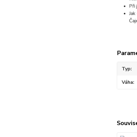
Při
Jak
Čaj
Param
Typ
Váha
Souvise