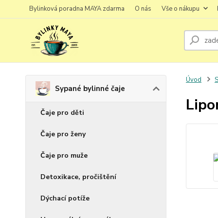
Bylinková poradna MAYA zdarma
O nás
Vše o nákupu
Úvod
S
Sypané bylinné čaje
Lipo
Čaje pro děti
Čaje pro ženy
Čaje pro muže
Detoxikace, pročištění
Dýchací potíže