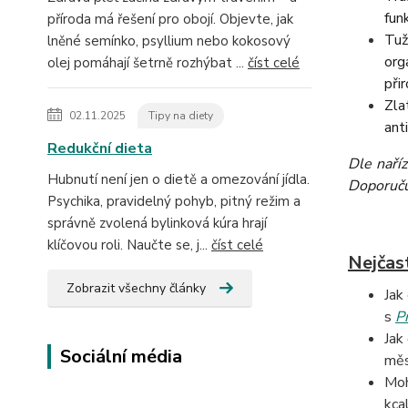
fun
příroda má řešení pro obojí. Objevte, jak
Tuž
lněné semínko, psyllium nebo kokosový
org
olej pomáhají šetrně rozhýbat ...
číst celé
při
Zla
02.11.2025
Tipy na diety
ant
Redukční dieta
Dle naří
Hubnutí není jen o dietě a omezování jídla.
Doporučuj
Psychika, pravidelný pohyb, pitný režim a
správně zvolená bylinková kúra hrají
klíčovou roli. Naučte se, j...
číst celé
Nejčas
Zobrazit všechny články
Jak
s
P
Jak
Sociální média
měs
Moh
kca