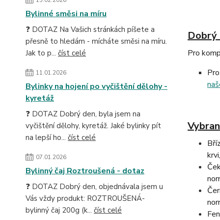
Bylinné směsi na míru
❓ DOTAZ Na Vašich stránkách píšete a
Dobrý 
přesně to hledám - mícháte směsi na míru.
Pro komp
Jak to p...
číst celé
Pro
11.01.2026
naš
Bylinky na hojení po vyčištění dělohy -
kyretáž
❓ DOTAZ Dobrý den, byla jsem na
Vybran
vyčištění dělohy, kyretáž. Jaké bylinky pít
na lepší ho...
číst celé
Bří
krvi
07.01.2026
Ček
Bylinný čaj Roztroušená - dotaz
nor
❓ DOTAZ Dobrý den, objednávala jsem u
Čer
Vás vždy produkt: ROZTROUŠENÁ-
nor
bylinný čaj 200g (k...
číst celé
Fen