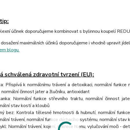
tip:
lexní účinek doporučujeme kombinovat s bylinnou koupelí REDU
 dosažení maximálních účinků doporučujeme i vhodně upravit jídel
em blogu.
á schválená zdravotní tvrzení (EU):
za: Přispívá k normálnímu trávení a detoxikaci, normální funkce 
, normální činnost jater a žlučníku, antioxidant
anka: Normální funkce střevního traktu, normální činnost jater
mální stav kostí a kloubů
ný bez: Kontrola tělesné hmotnosti & hubnutí, normální funkce 
mální trávení, normální funkce dýchacího systému, normální stav 
ykl: Normální trávení, kojení, sekrece hlenu, vylučování moči - d