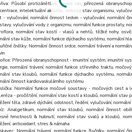
řiva: Působí protizánětlivě, hojení ran, přirozená obranysch
centrace, intelektuální aktivita, celkový stav organismu, vylučov
t - vylučování, normální činnost ledvin - vylučování, normální č
stavy, vylučování vody z organizmu, normální funkce prostaty, nor
roflora, normální stav kostí - vlasů a nehtů, těžké nohy, osvěže
mální stav kůže, normální funkce dýchacího systému, normální hla
uřičné čnělky: Normální činnost srdce, normální trávení a normál
vin
ořice: Přirozená obranyschopnost - imunitní systém, imunitní syst
rgie, normální trávení, normální funkce střevního traktu, močo
mální stav kloubů, normální funkce dýchacího systému, normál
mální činnost kardiovaskulárního systému
slička: Normální funkce močové soustavy - močových cest a led
leréza - pročištění, normální stav kostí a kloubů, normální stav p
ěžení těla, zdravé dýchání, odolnost, ředění, vylučování, normáln
íz: Analgetikum, normální stav kloubů, normální činnost obě
esné hmotnosti & hubnutí, normální stav svalů a kloubů, norm
ěžení, antioxidant, stres & námaha
skavec: Normální trávení, normální funkce žlučníku, normální či