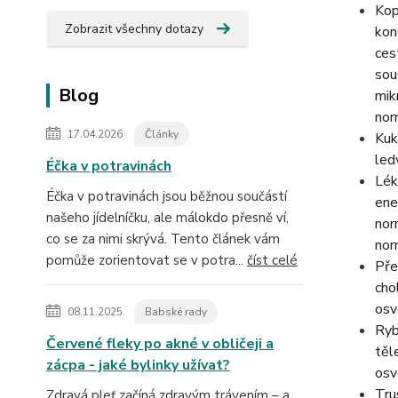
Kop
Zobrazit všechny dotazy
kon
ces
sou
Blog
mik
nor
17.04.2026
Články
Kuk
led
Éčka v potravinách
Lék
Éčka v potravinách jsou běžnou součástí
ene
našeho jídelníčku, ale málokdo přesně ví,
nor
co se za nimi skrývá. Tento článek vám
nor
pomůže zorientovat se v potra...
číst celé
Pře
cho
osv
08.11.2025
Babské rady
Ryb
Červené fleky po akné v obličeji a
těl
zácpa - jaké bylinky užívat?
osv
Tru
Zdravá pleť začíná zdravým trávením – a