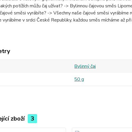
 jakých potížích můžu čaj užívat? -> Bylinnou čajovou směs Lipom
 čajové směsi vyrábíte? -> Všechny naše čajové směsi vyrábíme ru
e vyrábíme v srdci České Republiky, každou směs mícháme až při
etry
Bylinný čaj
50 g
jící zboží
3