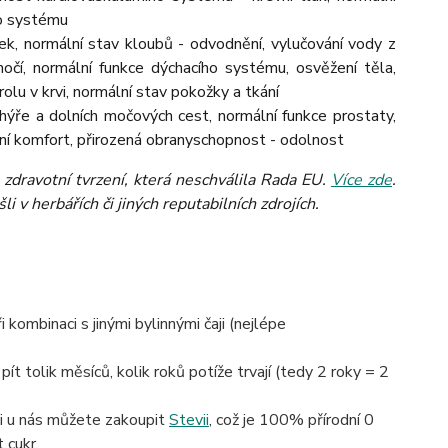
ho systému
nek, normální stav kloubů - odvodnění, vylučování vody z
očí, normální funkce dýchacího systému, osvěžení těla,
olu v krvi, normální stav pokožky a tkání
ýře a dolních močových cest, normální funkce prostaty,
ní komfort, přirozená obranyschopnost - odolnost
zdravotní tvrzení, která neschválila Rada EU.
Více zde
.
 v herbářích či jiných reputabilních zdrojích.
kombinaci s jinými bylinnými čaji (nejlépe
pít tolik měsíců, kolik roků potíže trvají (tedy 2 roky = 2
si u nás můžete zakoupit
Stevii
, což je 100% přírodní 0
 cukr.