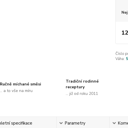
Nej
12
Číslo p
Váha:
Tradiční rodinné
Ručně míchané směsi
receptury
... a to vše na míru
... již od roku 2011
etní specifikace
Parametry
Kome