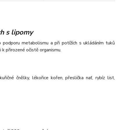
ch s lipomy
o podporu metabolismu a při potížích s ukládáním tuků
i k přirozené očistě organismu.
uřičné čnělky, lékořice kořen, přeslička nať, rybíz list,