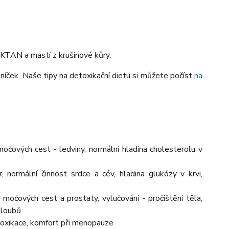
KTAN a mastí z krušinové kůry.
níček. Naše tipy na detoxikační dietu si můžete počíst
na
močových cest - ledviny, normální hladina cholesterolu v
, normální činnost srdce a cév, hladina glukózy v krvi,
močových cest a prostaty, vylučování - pročištění těla,
kloubů
etoxikace, komfort při menopauze