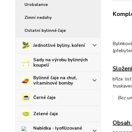
Urobalance
Komple
Zimní neduhy
Ostatní bylinné čaje
Bylinková
Jednotlivé byliny, koření
(přebyteč
Sady na výrobu bylinných
koupelí
Složení
Bylinné čaje na chuť,
bříza lis
vitamínové bomby
truskavec
Černé čaje
Bez um
Zelené čaje
Obsah 
Nabídka - lyofilizované