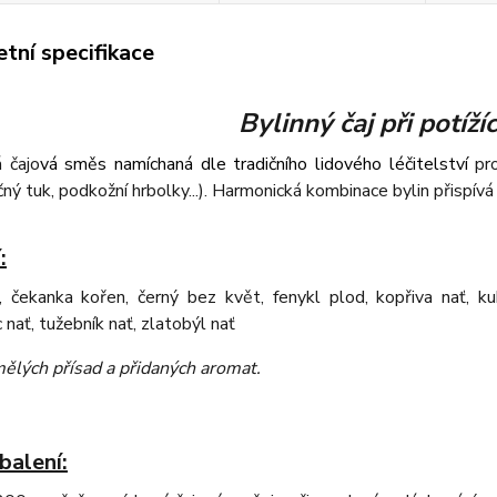
tní specifikace
Bylinný čaj při potíží
 čajo
vá směs namíchaná dle tradičního lidového léčitelství
pr
ný tuk, podkožní hrbolky...). Harmonická kombinace bylin přispívá 
:
t, čekanka kořen, černý bez květ, fenykl plod, kopřiva nať, kuk
 nať, tužebník nať, zlatobýl nať
ělých přísad a přidaných aromat
.
balení: