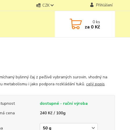
Přihlášení
CZK
0
ks
za
0 Kč
míchaný bylinný čaj z pečlivě vybraných surovin, vhodný na
u metabolismu i jako podpora rozkládání tuků.
celý popis
tupnost
dostupné - ruční výroba
ná cena
240 Kč / 100g
ha