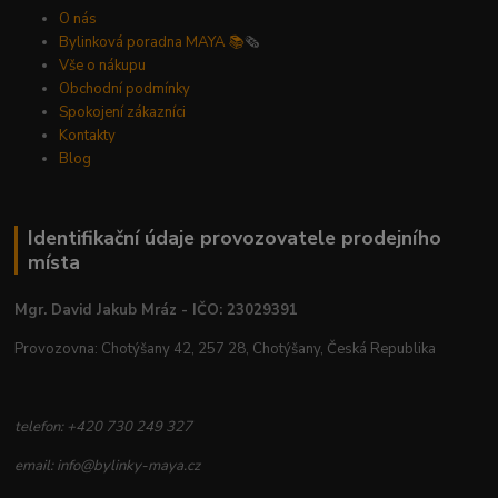
O nás
Bylinková poradna MAYA 📚
🗞️
Vše o nákupu
Obchodní podmínky
Spokojení zákazníci
Kontakty
Blog
Identifikační údaje provozovatele prodejního
místa
Mgr. David Jakub Mráz - IČO: 23029391
Provozovna: Chotýšany 42, 257 28, Chotýšany, Česká Republika
telefon: +420 730 249 327
email: info@bylinky-maya.cz