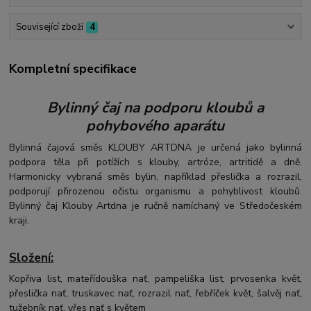
Související zboží
4
Kompletní specifikace
Bylinný čaj na podporu kloubů a
pohybového aparátu
Bylinná čajová směs KLOUBY ARTDNA je určená jako bylinná
podpora těla při potížích s klouby, artróze, artritidě a dně.
Harmonicky vybraná směs bylin, například přeslička a rozrazil,
podporují přirozenou očistu organismu a pohyblivost kloubů.
Bylinný čaj Klouby Artdna je ručně namíchaný ve Středočeském
kraji.
Složení:
Kopřiva list, mateřídouška nať, pampeliška list, prvosenka květ,
přeslička nať, truskavec nať, rozrazil nať, řebříček květ, šalvěj nať,
tužebník nať, vřes nať s květem