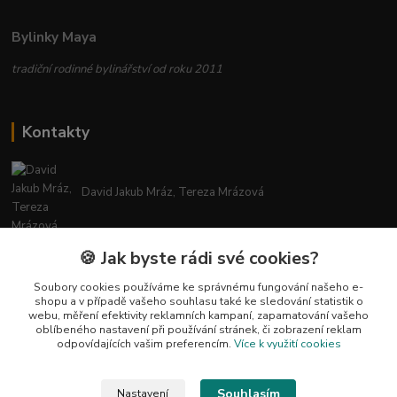
Bylinky Maya
tradiční rodinné bylinářství od roku 2011
Kontakty
David Jakub Mráz, Tereza Mrázová
info@bylinky-maya.cz
🍪 Jak byste rádi své cookies?
Soubory cookies používáme ke správnému fungování našeho e-
shopu a v případě vašeho souhlasu také ke sledování statistik o
webu, měření efektivity reklamních kampaní, zapamatování vašeho
oblíbeného nastavení při používání stránek, či zobrazení reklam
odpovídajících vašim preferencím.
Více k využití cookies
Upravit sběr cookies.
Souhlasím
Nastavení