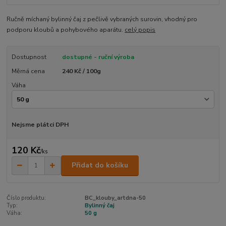
Ručně míchaný bylinný čaj z pečlivě vybraných surovin, vhodný pro
podporu kloubů a pohybového aparátu.
celý popis
Dostupnost
dostupné - ruční výroba
Měrná cena
240 Kč / 100g
Váha
Nejsme plátci DPH
120 Kč
/
ks
Přidat do košíku
Číslo produktu:
BC_klouby_artdna-50
Typ:
Bylinný čaj
Váha:
50 g