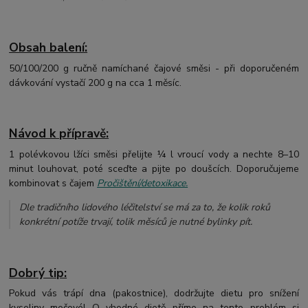
Obsah balení:
50/100/200 g ručně namíchané čajové směsi - při doporučeném
dávkování vystačí 200 g na cca 1 měsíc.
Návod k přípravě:
1 polévkovou lžíci směsi přelijte ¼ l vroucí vody a nechte 8–10
minut louhovat, poté sceďte a pijte po doušcích. Doporučujeme
kombinovat s čajem
Pročištění/detoxikace.
Dle tradičního lidového léčitelství se má za to, že kolik roků
konkrétní potíže trvají, tolik měsíců je nutné bylinky pít.
Dobrý tip:
Pokud vás trápí dna (pakostnice), dodržujte dietu pro snížení
kyseliny močové! O vhodné dietě přímo na tento problém si