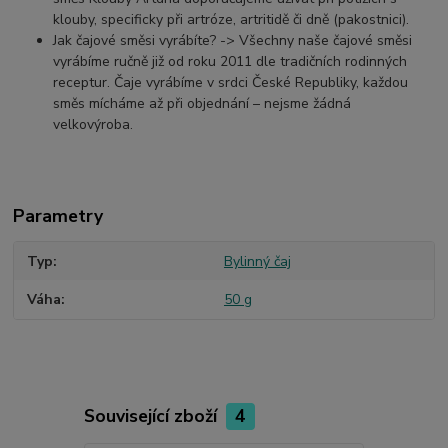
klouby, specificky při artróze, artritidě či dně (pakostnici).
Jak čajové směsi vyrábíte? -> Všechny naše čajové směsi
vyrábíme ručně již od roku 2011 dle tradičních rodinných
receptur. Čaje vyrábíme v srdci České Republiky, každou
směs mícháme až při objednání – nejsme žádná
velkovýroba.
Parametry
Typ
Bylinný čaj
Váha
50 g
Související zboží
4