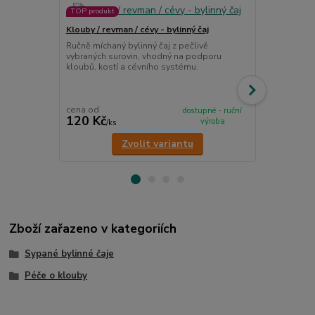
TOP produkt
Klouby / revman / cévy - bylinný čaj
Klouby borel
Ručně míchaný bylinný čaj z pečlivě
Ručně míchan
vybraných surovin, vhodný na podporu
vybraných su
kloubů, kostí a cévního systému.
rekonvalesc
kloubního s
cena od
cena od
dostupné - ruční
120 Kč
120 Kč
výroba
/
ks
/
ks
Zvolit variantu
Zboží zařazeno v kategoriích
Sypané bylinné čaje
Péče o klouby