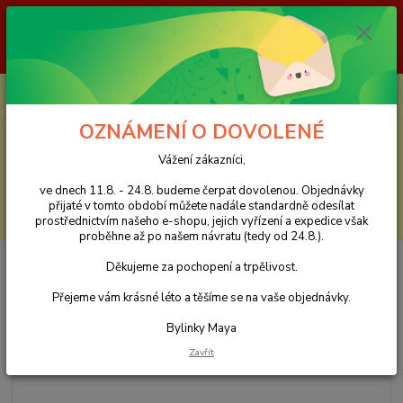
Vážení zákazníci, ve dnech 11.8. - 24.8. budeme čerpat dovolenou.
Objednávky přijaté v tomto období můžete nadále standardně odesílat
prostřednictvím našeho e-shopu, jejich vyřízení a expedice však proběhne
až po našem návratu (tedy od 24.8.). Děkujeme za pochopení a trpělivost.
0
ks
CZK
za
0 Kč
OZNÁMENÍ O DOVOLENÉ
Menu
Vážení zákazníci,
ve dnech 11.8. - 24.8. budeme čerpat dovolenou. Objednávky
přijaté v tomto období můžete nadále standardně odesílat
Hledat
prostřednictvím našeho e-shopu, jejich vyřízení a expedice však
proběhne až po našem návratu (tedy od 24.8.).
Úvod
Sypané bylinné čaje
Péče o klouby
Klouby ARTDNA - bylinný
Děkujeme za pochopení a trpělivost.
čaj - 50 g
Přejeme vám krásné léto a těšíme se na vaše objednávky.
Klouby ARTDNA - bylinný čaj -
Bylinky Maya
50 g
Zavřít