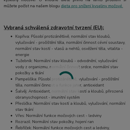
můžete počíst na našem blogu
dieta pro snížení kyseliny močové.
Vybraná schválená zdravotní tvrzení (EU):
Kopřiva: Působí protizánětlivě, normální stav kloubů,
vylučování - pročištění těla, normální činnost cévní soustavy,
normální stav kostí - vlasů a nehtů, osvěžení těla, vitalita -
energie
Tužebník: Normální stav kloubů - odvodnění, vylučování
vody z organizmu, normální činnost srdce, normální stav
pokožky a tkání
Pampeliška: Působí protizánětlivě, vylučování - pročištění
těla, normální činnost a funkce jater, antioxidant
Šalvěj: Antioxidant, normální stav kostí a kloubů, přirozená
obranyschopnost - imunitní systém
Přeslička: Normální stav kostí a kloubů, vylučování, normální
stav tkání
Vřes: Normální funkce močových cest - ledviny
Rozrazil: Normální stav pokožky, hojení ran
Řebříček: Normální funkce močových cest a ledviny,