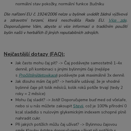
normální stav pokožky, normální funkce žlučníku
Dle nařízení EU č. 1924/2006 nelze u bylinek uvádět žádná výživová
a zdravotní tvrzení, která neschválila Rada EU.
Více zde
.
Doporučujeme Vám, abyste si více informací o tradičním použití
bylin našli v herbářích či jiných reputabilních zdrojích.
Nejčastější dotazy (FAQ):
Jak často mohu čaj pít? -> Čaj podávejte samostatně 1-4x
denně, při kombinaci s jinými bylinnými čaji (nejlépe
s
Pročištění/detoxikace
) podávejte pak maximálně 3x denně.
Jak dlouho mám čaj pít? -> herbáře udávají, že je vhodné
bylinné čaje pít tolik měsíců, kolik roků potíže trvají (tedy 2
roky = 2 měsíce)
Mohu čaj sladit? -> Jistě! Doporučujeme buď med od včelaře,
nebo si u nás můžete zakoupit
Stevii
, což je 100% přírodní 0
kcal sladidlo s nulovým glykemickým indexem schopné plně
nahradit cukr.
Při jakých potížích můžu čaj užívat? -> Bylinnou čajovou
směs Klouby Artdna doporučujeme užívat při potížích s