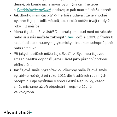
denně, při kombinaci s jinými bylinnými čaji (nejlépe
s
Pročištění/detoxikace
) podávejte pak maximálně 3x denně.
Jak dlouho mám čaj pít? -> herbáře udávají, že je vhodné
bylinné čaje pít tolik měsíců, kolik roků potíže trvají (tedy 2
roky = 2 měsíce)
Mohu čaj sladit? -> Jistě! Doporučujeme buď med od včelaře,
nebo si u nás můžete zakoupit
Stevii
, což je 100% přírodní 0
kcal sladidlo s nulovým glykemickým indexem schopné plně
nahradit cukr.
Při jakých potížích můžu čaj užívat? -> Bylinnou čajovou
směs Snažilka doporučujeme užívat jako přírodní podporu
otěhotnění.
Jak čajové směsi vyrábíte? -> Všechny naše čajové směsi
vyrábíme ručně již od roku 2011 dle tradičních rodinných
receptur. Čaje vyrábíme v srdci České Republiky, každou
směs mícháme až při objednání – nejsme žádná
velkovýroba.
Původ zboží