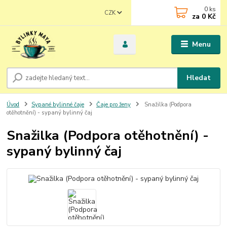
0
ks
CZK
za
0 Kč
Menu
Hledat
Úvod
Sypané bylinné čaje
Čaje pro ženy
Snažilka (Podpora
otěhotnění) - sypaný bylinný čaj
Snažilka (Podpora otěhotnění) -
sypaný bylinný čaj