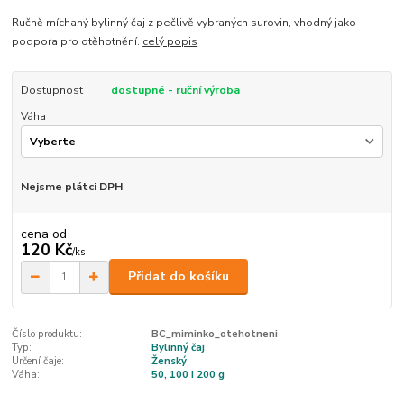
Ručně míchaný bylinný čaj z pečlivě vybraných surovin, vhodný jako
podpora pro otěhotnění.
celý popis
Dostupnost
dostupné - ruční výroba
Váha
Nejsme plátci DPH
cena od
120 Kč
/
ks
Přidat do košíku
Číslo produktu:
BC_miminko_otehotneni
Typ:
Bylinný čaj
Určení čaje:
Ženský
Váha:
50, 100 i 200 g