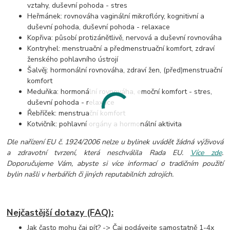
vztahy, duševní pohoda - stres
Heřmánek: rovnováha vaginální mikroflóry, kognitivní a
duševní pohoda, duševní pohoda - relaxace
Kopřiva: působí protizánětlivě, nervová a duševní rovnováha
Kontryhel: menstruační a předmenstruační komfort, zdraví
ženského pohlavního ústrojí
Šalvěj: hormonální rovnováha, zdraví žen, (před)menstruační
komfort
Meduňka: hormonální rovnováha, emoční komfort - stres,
duševní pohoda - relaxace
Řebříček: menstruační komfort
Kotvičník: pohlavní orgány a hormonální aktivita
Dle nařízení EU č. 1924/2006 nelze u bylinek uvádět žádná výživová
a zdravotní tvrzení, která neschválila Rada EU.
Více zde
.
Doporučujeme Vám, abyste si více informací o tradičním použití
bylin našli v herbářích či jiných reputabilních zdrojích.
Nejčastější dotazy (FAQ):
Jak často mohu čaj pít? -> Čaj podávejte samostatně 1-4x