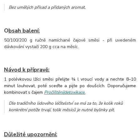
Bez umělých přísad a přidaných aromat
.
O
bsah balení:
50/100/200 g ručně namíchané čajové směsi - při uvedeném
dávkování vystačí 200 g cca na měsíc.
Návod k přípravě:
1 polévkovou lžíci směsi přelijte ¼ l vroucí vody a nechte 8–10
minut louhovat, poté sceďte a pijte po doušcích. Doporučujeme
kombinovat s čajem
Pročištění/detoxikace.
Dle tradičního lidového léčitelství se má za to, že kolik roků
konkrétní potíže trvají, tolik měsíců je nutné bylinky pít.
Důležité upozornění: