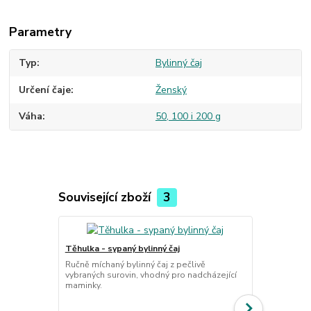
Parametry
Typ
Bylinný čaj
Určení čaje
Ženský
Váha
50, 100 i 200 g
Související zboží
3
Těhulka - sypaný bylinný čaj
Ženská směs 
Ručně míchaný bylinný čaj z pečlivě
vybraných surovin, vhodný pro nadcházející
10 x 80 g
maminky.
Sada 10 sáčk
ženského zdr