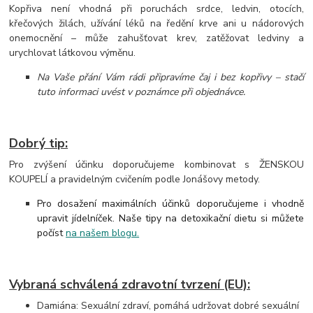
Kopřiva není vhodná při poruchách srdce, ledvin, otocích,
křečových žilách, užívání léků na ředění krve ani u nádorových
onemocnění – může zahušťovat krev, zatěžovat ledviny a
urychlovat látkovou výměnu.
Na Vaše přání Vám rádi připravíme čaj i bez kopřivy – stačí
tuto informaci uvést v poznámce při objednávce.
Dobrý tip:
Pro zvýšení účinku doporučujeme kombinovat s ŽENSKOU
KOUPELÍ a pravidelným cvičením podle Jonášovy metody.
Pro dosažení maximálních účinků doporučujeme i vhodně
upravit jídelníček. Naše tipy na detoxikační dietu si můžete
počíst
na našem blogu.
Vybraná schválená zdravotní tvrzení (EU):
Damiána: Sexuální zdraví, pomáhá udržovat dobré sexuální