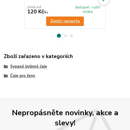
bylinným čaj
cena od
dostupné - ruční
120 Kč
695 Kč
výroba
/
ks
/
ks
Zvolit variantu
Zboží zařazeno v kategoriích
Sypané bylinné čaje
Čaje pro ženy
Nepropásněte novinky, akce a
slevy!