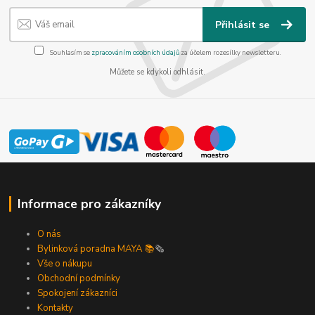
Přihlásit se
Souhlasím se
zpracováním osobních údajů
za účelem rozesílky newsletteru.
Můžete se kdykoli odhlásit.
Informace pro zákazníky
O nás
Bylinková poradna MAYA 📚
🗞️
Vše o nákupu
Obchodní podmínky
Spokojení zákazníci
Kontakty