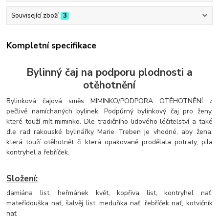
Související zboží
3
Kompletní specifikace
Bylinný čaj na podporu plodnosti a
otěhotnění
Bylinková čajová směs MIMINKO/PODPORA OTĚHOTNĚNÍ z
pečlivě namíchaných bylinek. Podpůrný bylinkový čaj pro ženy,
které touží mít miminko. Dle tradičního lidového léčitelství a také
dle rad rakouské bylinářky Marie Treben je vhodné, aby žena,
která touží otěhotnět či která opakovaně prodělala potraty, pila
kontryhel a řebříček.
Složení:
damiána list, heřmánek květ, kopřiva list, kontryhel nať,
mateřídouška nať, šalvěj list, meduňka nať, řebříček nať, kotvičník
nať