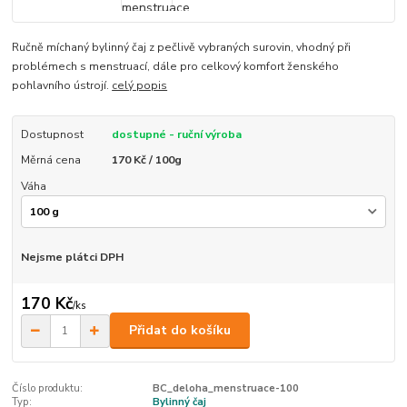
Ručně míchaný bylinný čaj z pečlivě vybraných surovin, vhodný při
problémech s menstruací, dále pro celkový komfort ženského
pohlavního ústrojí.
celý popis
Dostupnost
dostupné - ruční výroba
Měrná cena
170 Kč / 100g
Váha
Nejsme plátci DPH
170 Kč
/
ks
Přidat do košíku
Číslo produktu:
BC_deloha_menstruace-100
Typ:
Bylinný čaj