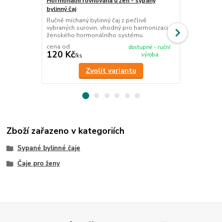
Hormonální rovnováha u žen - sypaný
Ženská směs 
bylinný čaj
10 x 80 g
Ručně míchaný bylinný čaj z pečlivě
Sada 10 sáčk
vybraných surovin, vhodný pro harmonizaci
ženského zdr
ženského hormonálního systému.
bylinným čaj
cena od
dostupné - ruční
120 Kč
695 Kč
výroba
/
ks
/
ks
Zvolit variantu
Zboží zařazeno v kategoriích
Sypané bylinné čaje
Čaje pro ženy