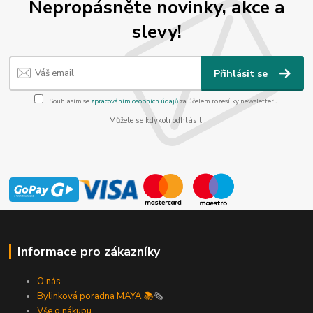
Nepropásněte novinky, akce a
slevy!
Přihlásit se
Souhlasím se
zpracováním osobních údajů
za účelem rozesílky newsletteru.
Můžete se kdykoli odhlásit.
Informace pro zákazníky
O nás
Bylinková poradna MAYA 📚
🗞️
Vše o nákupu