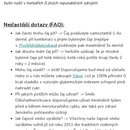
bylin našli v herbářích či jiných reputabilních zdrojích.
Nejčastější dotazy (FAQ):
Jak často mohu čaj pít? -> Čaj podávejte samostatně 1-4x
denně, při kombinaci s jinými bylinnými čaji (nejlépe
s
Pročištění/detoxikace
) podávejte pak maximálně 3x denně.
Jak dlouho mám čaj pít? -> herbáře udávají, že je vhodné
bylinné čaje pít tolik měsíců, kolik roků potíže trvají (tedy 2
roky = 2 měsíce)
Mohu čaj sladit? -> Jistě! Doporučujeme buď med od včelaře,
nebo si u nás můžete zakoupit
Stevii
, což je 100% přírodní 0
kcal sladidlo s nulovým glykemickým indexem schopné plně
nahradit cukr.
Při jakých potížích můžu čaj užívat? -> Směs
Děloha/menstruace doporučujeme užívat minimálně týden
před a během mensturačního cyklu, ale také pro zdraví
ženského pohlavního ústrojí.
Jak čajové směsi vyrábíte? -> Všechny naše čajové směsi
vyrábíme ručně již od roku 2011 dle tradičních rodinných