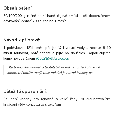
Obsah balení:
50/100/200 g ručně namíchané čajové směsi - při doporučeném
dávkování vystačí 200 g cca na 1 měsíc.
Návod k přípravě:
1 polévkovou lžíci směsi přelijte ¼ l vroucí vody a nechte 8–10
minut louhovat, poté sceďte a pijte po doušcích. Doporučujeme
kombinovat s čajem
Pročištění/detoxikace.
Dle tradičního lidového léčitelství se má za to, že kolik roků
konkrétní potíže trvají, tolik měsíců je nutné bylinky pít.
Důležité upozornění:
Čaj není vhodný pro těhotné a kojící ženy. Při dlouhotrvajícím
krvácení vždy konzultujte s lékařem!