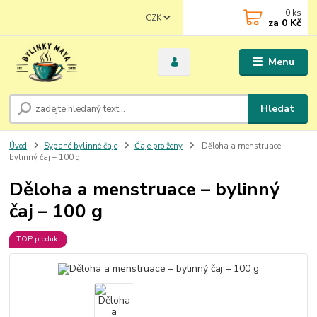
0
ks
CZK
za
0 Kč
Menu
Hledat
Úvod
Sypané bylinné čaje
Čaje pro ženy
Děloha a menstruace –
bylinný čaj – 100 g
Děloha a menstruace – bylinný
čaj – 100 g
TOP produkt