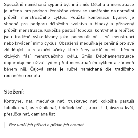
Speciálně namíchaná sypaná bylinná směs Děloha a menstruace
je určena pro podporu ženského zdraví se zaměřením na normální
průběh menstruačního cyklus. Použitá kombinace bylinek je
vhodná pro podporu děložního svalstva a hladký a přirozený
průběh menstruace. Kokoška pastuší tobolka, kontryhel a řebříček
jsou tradičně vyhledávány jako pomocník při silné menstruaci
nebo krvácení mimo cyklus. Obsažená meduňka je ceněná pro své
zklidňující a relaxační účinky, které ženy určitě ocení i během
citlivých fází menstruačního cyklu. Směs Děloha/menstruace
doporučujeme užívat týden před menstruačním cyklem a zároveň
během něj.
Čajová směs je ručně namíchaná dle tradičního
rodinného receptu.
Složení:
Kontryhel nať, meduňka nať, truskavec nať, kokoška pastuší
tobolka nať, ostružiník nať, řebříček květ, jitrocel list, divizna květ,
přeslička nať, damiána list
Bez umělých přísad a přidaných aromat.