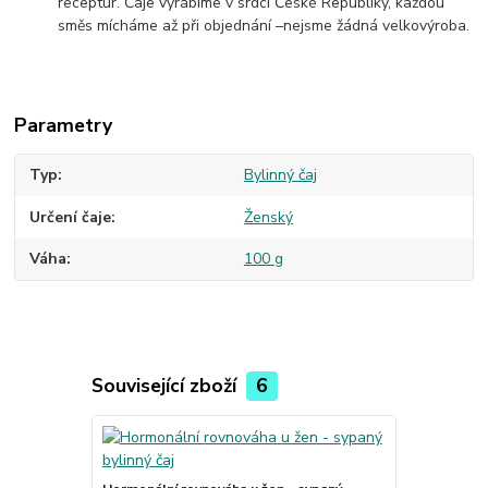
receptur. Čaje vyrábíme v srdci České Republiky, každou
směs mícháme až při objednání –nejsme žádná velkovýroba.
Parametry
Typ
Bylinný čaj
Určení čaje
Ženský
Váha
100 g
Související zboží
6