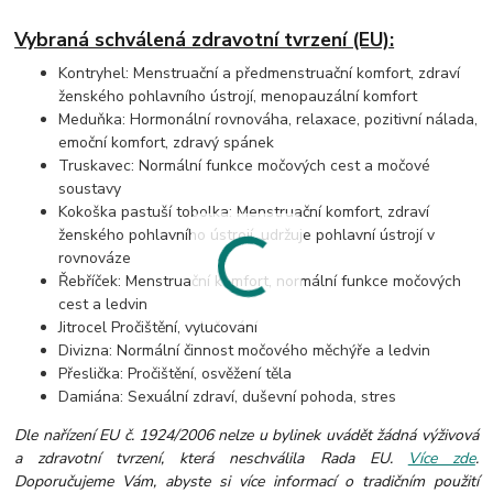
Vybraná schválená zdravotní tvrzení (EU):
Kontryhel: Menstruační a předmenstruační komfort, zdraví
ženského pohlavního ústrojí, menopauzální komfort
Meduňka: Hormonální rovnováha, relaxace, pozitivní nálada,
emoční komfort, zdravý spánek
Truskavec: Normální funkce močových cest a močové
soustavy
Kokoška pastuší tobolka: Menstruační komfort, zdraví
ženského pohlavního ústrojí, udržuje pohlavní ústrojí v
rovnováze
Řebříček: Menstruační komfort, normální funkce močových
cest a ledvin
Jitrocel Pročištění, vylučování
Divizna: Normální činnost močového měchýře a ledvin
Přeslička: Pročištění, osvěžení těla
Damiána: Sexuální zdraví, duševní pohoda, stres
Dle nařízení EU č. 1924/2006 nelze u bylinek uvádět žádná výživová
a zdravotní tvrzení, která neschválila Rada EU.
Více zde
.
Doporučujeme Vám, abyste si více informací o tradičním použití