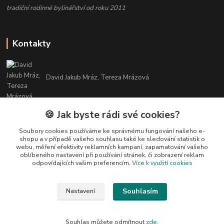
tradiční rodinné bylinářství od roku 2011
Kontakty
David Jakub Mráz, Tereza Mrázová
info@bylinky-maya.cz
🍪 Jak byste rádi své cookies?
Soubory cookies používáme ke správnému fungování našeho e-
shopu a v případě vašeho souhlasu také ke sledování statistik o
webu, měření efektivity reklamních kampaní, zapamatování vašeho
oblíbeného nastavení při používání stránek, či zobrazení reklam
odpovídajících vašim preferencím.
Více k využití cookies
Upravit sběr cookies.
Souhlasím
Nastavení
Všechny texty a fotografie u produktů jsou vlastnictvím BYLINKY MAYA. Nelze
je bez souhlasu kopírovat ani publikovat!
Souhlas můžete odmítnout
zde
.