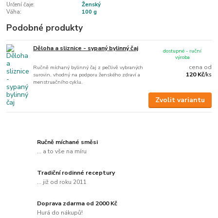
Určení čaje:
Ženský
Váha:
100 g
Podobné produkty
Děloha a sliznice - sypaný bylinný čaj
dostupné - ruční
výroba
cena od
Ručně míchaný bylinný čaj z pečlivě vybraných
120 Kč
surovin, vhodný na podporu ženského zdraví a
/
ks
menstruačního cyklu.
Zvolit variantu
Ručně míchané směsi
... a to vše na míru
Tradiční rodinné receptury
... již od roku 2011
Doprava zdarma od 2000 Kč
Hurá do nákupů!