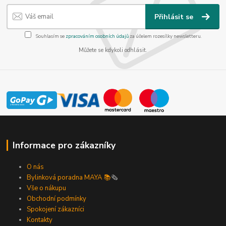
Přihlásit se
Souhlasím se
zpracováním osobních údajů
za účelem rozesílky newsletteru.
Můžete se kdykoli odhlásit.
Informace pro zákazníky
O nás
Bylinková poradna MAYA 📚
🗞️
Vše o nákupu
Obchodní podmínky
Spokojení zákazníci
Kontakty