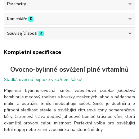
Parametry
Komentáře
0
Související zboží
4
Kompletní specifikace
Ovocno-bylinné osvěžení plné vitamínů
Sladká ovocná exploze v každém šálku!
Příjemná bylinno-ovocná směs
Vitamínová bomba jahodová
kombinuje medový rooibos s kousky mražených jahod s nádechem
malin a ostružin. Směs neobsahuje ibišek. Směs je d
oplněna o
přírodní sladkost stévie a osvěžující citrusové tóny pomerančové
kůry. Citronová tráva dodává jahodové bombě krásnou vůni, která
okamžitě provoní celou místnost.
Perfektní volba pro osvěžující
letní nápoj nebo zimní vzpomínku na slunečné dny.