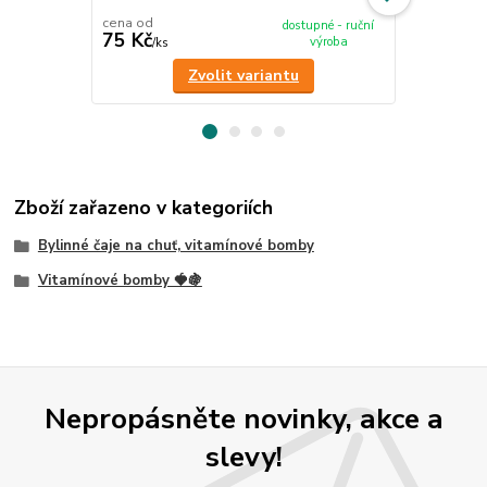
cena od
dostupné - ruční
75 Kč
350 Kč
výroba
/
ks
/
ks
Zvolit variantu
Zboží zařazeno v kategoriích
Bylinné čaje na chuť, vitamínové bomby
Vitamínové bomby 🍓🍇
Nepropásněte novinky, akce a
slevy!