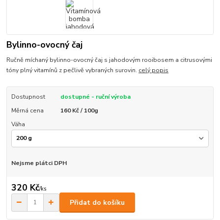
Bylinno-ovocný čaj
Ručně míchaný bylinno-ovocný čaj s jahodovým rooibosem a citrusovými
tóny plný vitamínů z pečlivě vybraných surovin.
celý popis
Dostupnost
dostupné - ruční výroba
Měrná cena
160 Kč / 100g
Váha
Nejsme plátci DPH
320 Kč
/
ks
Přidat do košíku