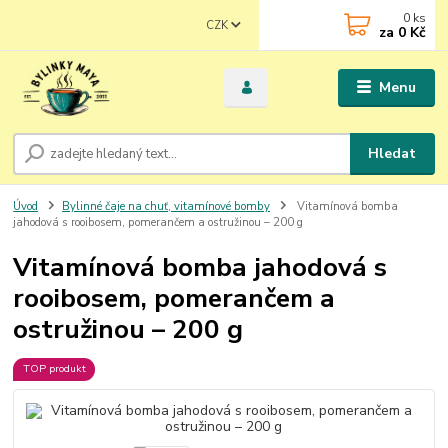
0
ks
CZK
za
0 Kč
Menu
Hledat
Úvod
Bylinné čaje na chuť, vitamínové bomby
Vitamínová bomba
jahodová s rooibosem, pomerančem a ostružinou – 200 g
Vitamínová bomba jahodová s
rooibosem, pomerančem a
ostružinou – 200 g
TOP produkt