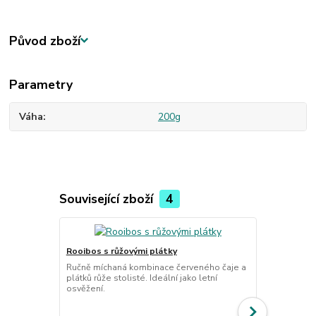
Původ zboží
Parametry
Váha
200g
Související zboží
4
Rooibos s růžovými plátky
Čajová konv
Ručně míchaná kombinace červeného čaje a
Kulatá čajov
plátků růže stolisté. Ideální jako letní
zabudovaným
osvěžení.