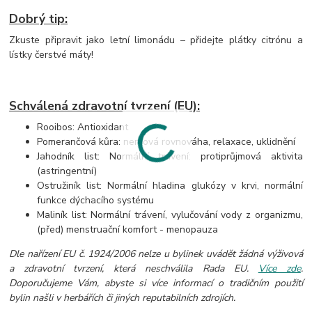
Dobrý tip:
Zkuste připravit jako letní limonádu – přidejte plátky citrónu a
lístky čerstvé máty!
Schválená zdravotní tvrzení (EU):
Rooibos: Antioxidant
Pomerančová kůra: nervová rovnováha, relaxace, uklidnění
Jahodník list: Normální trávení: protiprůjmová aktivita
(astringentní)
Ostružiník list: Normální hladina glukózy v krvi, normální
funkce dýchacího systému
Maliník list: Normální trávení, vylučování vody z organizmu,
(před) menstruační komfort - menopauza
Dle nařízení EU č. 1924/2006 nelze u bylinek uvádět žádná výživová
a zdravotní tvrzení, která neschválila Rada EU.
Více zde
.
Doporučujeme Vám, abyste si více informací o tradičním použití
bylin našli v herbářích či jiných reputabilních zdrojích.