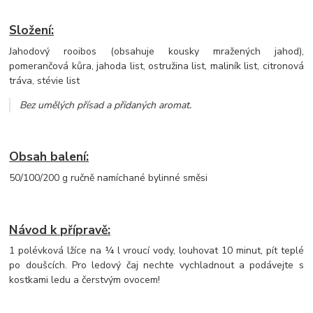
Složení:
Jahodový rooibos (obsahuje kousky mražených jahod),
pomerančová kůra, jahoda list, ostružina list, maliník list, citronová
tráva, stévie list
Bez umělých přísad a přidaných aromat.
Obsah balení:
50/100/200 g ručně namíchané bylinné směsi
Návod k přípravě:
1 polévková lžíce na ¼ l vroucí vody, louhovat 10 minut, pít teplé
po doušcích. Pro ledový čaj nechte vychladnout a podávejte s
kostkami ledu a čerstvým ovocem!