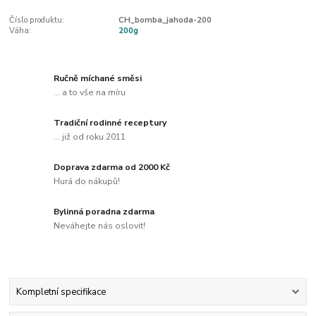
Číslo produktu:
CH_bomba_jahoda-200
Váha:
200g
Ručně míchané směsi
... a to vše na míru
Tradiční rodinné receptury
... již od roku 2011
Doprava zdarma od 2000 Kč
Hurá do nákupů!
Bylinná poradna zdarma
Neváhejte nás oslovit!
Kompletní specifikace