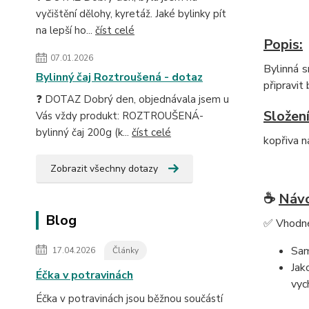
vyčištění dělohy, kyretáž. Jaké bylinky pít
na lepší ho...
číst celé
Popis:
07.01.2026
Bylinná s
Bylinný čaj Roztroušená - dotaz
připravit
❓ DOTAZ Dobrý den, objednávala jsem u
Složení
Vás vždy produkt: ROZTROUŠENÁ-
bylinný čaj 200g (k...
číst celé
kopřiva n
Zobrazit všechny dotazy
☕
Návo
Blog
✅ Vhodné
Sam
17.04.2026
Články
Jak
Éčka v potravinách
vyc
Éčka v potravinách jsou běžnou součástí