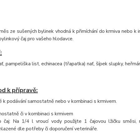
měs ze sušených bylinek vhodná k přimíchání do krmiva nebo k in
 bylinkový čaj pro vašeho hlodavce.
:
ať, pampeliška list, echinacea (třapatka) nať, šípek slupky, heřmá
d k přípravě:
 k podávání samostatně nebo v kombinaci s krmivem.
ostatně či v kombinaci s krmivem
o čaj: Na 1/4 l vroucí vody použijte 1 čajovou lžičku směsi
hlazené dle potřeby či doporučení veterináře.