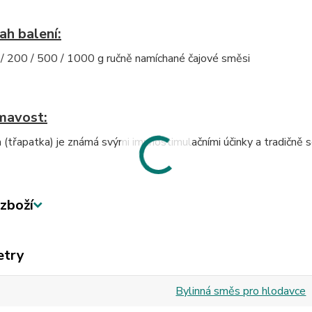
ah balení:
/ 200 / 500 / 1000 g ručně namíchané čajové směsi
mavost:
 (třapatka) je známá svými imunostimulačními účinky a tradičně
zboží
etry
Bylinná směs pro hlodavce