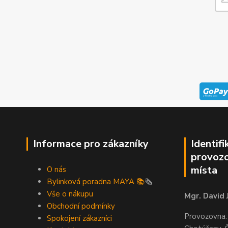
Informace pro zákazníky
Identifi
provozo
místa
O nás
Bylinková poradna MAYA 📚
🗞️
Vše o nákupu
Mgr. David 
Obchodní podmínky
Provozovna:
Spokojení zákazníci