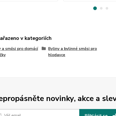
zařazeno v kategoriích
y a směsi pro domácí
Byliny a bylinné směsi pro
čky
hlodavce
epropásněte novinky, akce a slev
Přihlásit se