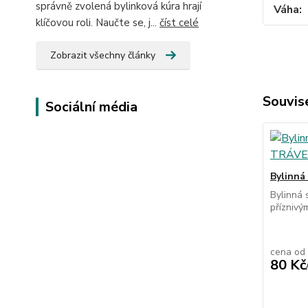
správně zvolená bylinková kúra hrají
Váha
klíčovou roli. Naučte se, j...
číst celé
Zobrazit všechny články
Souvise
Sociální média
Bylinná
Bylinná 
příznivým
cena od
80 Kč