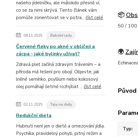
našeho jídelníčku, ale málokdo přesně ví,
co se za nimi skrývá. Tento článek vám
📦
Obs
pomůže zorientovat se v potra...
číst celé
50 / 100 
08.11.2025
Babské rady
Červené fleky po akné v obličeji a
🌍
Zají
zácpa - jaké bylinky užívat?
Echinacea
Zdravá pleť začíná zdravým trávením – a
příroda má řešení pro obojí. Objevte, jak
lněné semínko, psyllium nebo kokosový
olej pomáhají šetrně rozhýbat ...
číst celé
Původ 
02.11.2025
Tipy na diety
Param
Redukční dieta
Hubnutí není jen o dietě a omezování jídla.
Typ
Psychika, pravidelný pohyb, pitný režim a