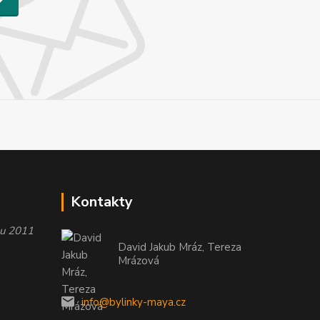
Kontakty
oku 2011
David Jakub Mráz, Tereza
Mrázová
info@bylinky-maya.cz