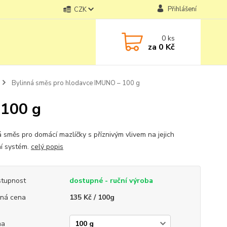
Přihlášení
CZK
0
ks
za
0 Kč
Bylinná směs pro hlodavce IMUNO – 100 g
 100 g
á směs pro domácí mazlíčky s příznivým vlivem na jejich
ní systém.
celý popis
tupnost
dostupné - ruční výroba
ná cena
135 Kč / 100g
ha