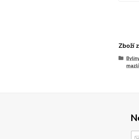
Zboží 
Bylin
mazlí
N