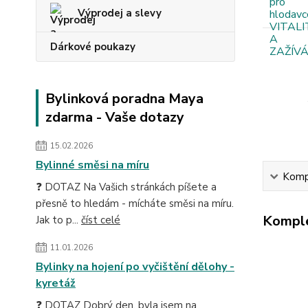
Výprodej a slevy
Dárkové poukazy
Bylinková poradna Maya
zdarma - Vaše dotazy
15.02.2026
Bylinné směsi na míru
Kompl
❓ DOTAZ Na Vašich stránkách píšete a
přesně to hledám - mícháte směsi na míru.
Komple
Jak to p...
číst celé
11.01.2026
Bylinky na hojení po vyčištění dělohy -
kyretáž
❓ DOTAZ Dobrý den, byla jsem na