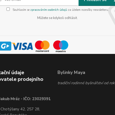
Souhlasím se
zpracováním osobních údajů
za účelem rozesílky newsletteru.
Můžete se kdykoli odhlásit.
kační údaje
Bylinky Maya
vatele prodejního
tradiční rodinné bylinářství od r
Jakub Mráz - IČO: 23029391
 Chotýšany 42, 257 28,