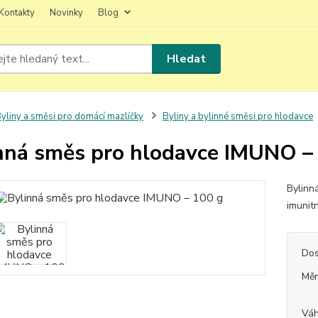
Kontakty
Novinky
Blog
Hledat
yliny a směsi pro domácí mazlíčky
Byliny a bylinné směsi pro hlodavce
nná směs pro hlodavce IMUNO –
Bylinn
imunit
Dos
Měr
Vá