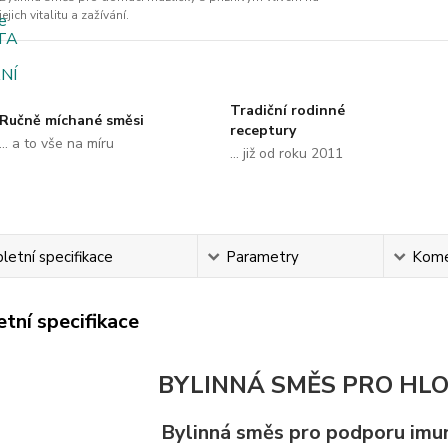
jejich vitalitu a zažívání.
Tradiční rodinné
Ručně míchané směsi
receptury
... a to vše na míru
... již od roku 2011
etní specifikace
Parametry
Kome
tní specifikace
BYLINNÁ SMĚS PRO HL
Bylinná směs pro podporu imu