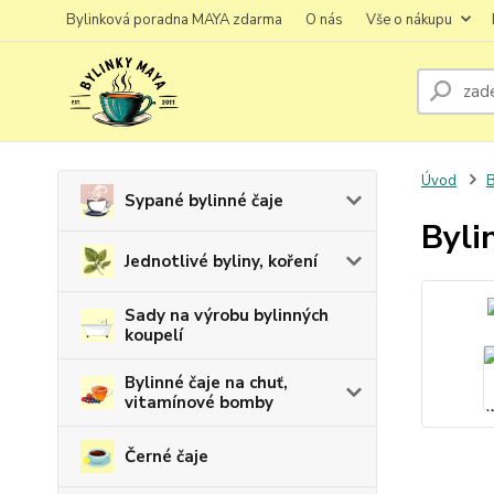
Bylinková poradna MAYA zdarma
O nás
Vše o nákupu
Úvod
B
Sypané bylinné čaje
Byli
Jednotlivé byliny, koření
Sady na výrobu bylinných
koupelí
Bylinné čaje na chuť,
vitamínové bomby
Černé čaje