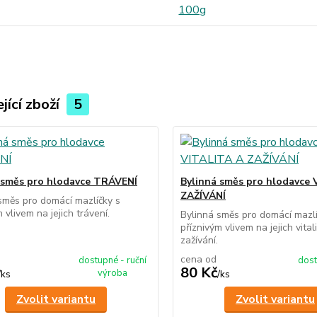
100g
jící zboží
5
 směs pro hlodavce TRÁVENÍ
Bylinná směs pro hlodavce 
ZAŽÍVÁNÍ
směs pro domácí mazlíčky s
 vlivem na jejich trávení.
Bylinná směs pro domácí mazlí
příznivým vlivem na jejich vital
zažívání.
cena od
dostupné - ruční
dost
80 Kč
výroba
/
ks
/
ks
Zvolit variantu
Zvolit variantu