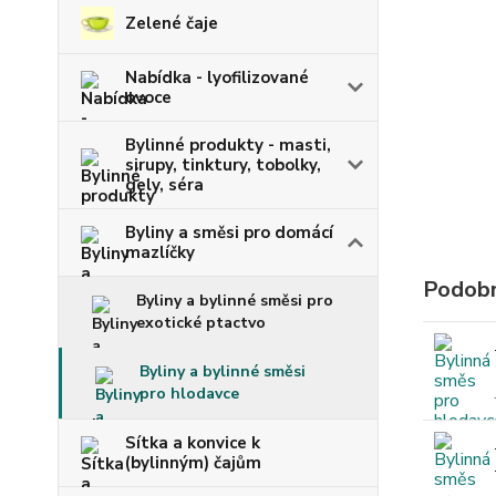
Zelené čaje
Nabídka - lyofilizované
ovoce
Bylinné produkty - masti,
sirupy, tinktury, tobolky,
gely, séra
Byliny a směsi pro domácí
mazlíčky
Podobn
Byliny a bylinné směsi pro
exotické ptactvo
Byliny a bylinné směsi
pro hlodavce
Sítka a konvice k
(bylinným) čajům