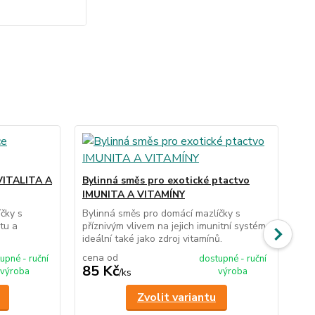
VITALITA A
Bylinná směs pro exotické ptactvo
By
IMUNITA A VITAMÍNY
TR
čky s
Bylinná směs pro domácí mazlíčky s
Byl
itu a
příznivým vlivem na jejich imunitní systém,
pří
ideální také jako zdroj vitamínů.
sys
cena od
ce
upné - ruční
dostupné - ruční
85 Kč
85
výroba
výroba
/
ks
Zvolit variantu