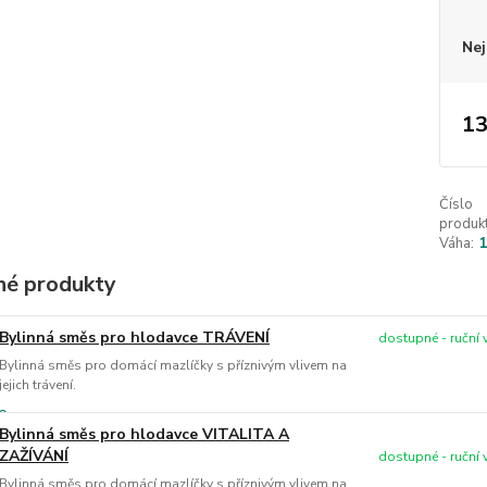
Nej
13
Číslo
produkt
Váha:
é produkty
Bylinná směs pro hlodavce TRÁVENÍ
dostupné - ruční
Bylinná směs pro domácí mazlíčky s příznivým vlivem na
jejich trávení.
Bylinná směs pro hlodavce VITALITA A
ZAŽÍVÁNÍ
dostupné - ruční
Bylinná směs pro domácí mazlíčky s příznivým vlivem na