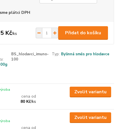
sme plátci DPH
5 Kč
Přidat do košíku
/
ks
BS_hlodavci_imuno-
Typ:
Bylinná směs pro hlodavce
u:
100
100g
 výroba
Zvolit variantu
cena od
80 Kč
/
ks
Zvolit variantu
 výroba
cena od