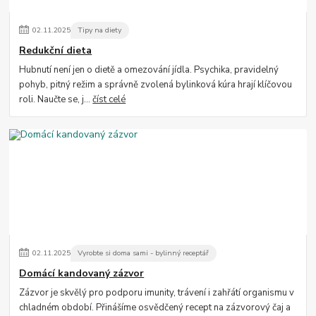
02
.
11
.
2025
Tipy na diety
Redukční dieta
Hubnutí není jen o dietě a omezování jídla. Psychika, pravidelný
pohyb, pitný režim a správně zvolená bylinková kúra hrají klíčovou
roli. Naučte se, j...
číst celé
02
.
11
.
2025
Vyrobte si doma sami - bylinný receptář
Domácí kandovaný zázvor
Zázvor je skvělý pro podporu imunity, trávení i zahřátí organismu v
chladném období. Přinášíme osvědčený recept na zázvorový čaj a