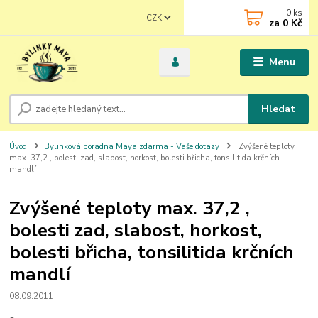
0
ks
CZK
za
0 Kč
Menu
Hledat
Úvod
Bylinková poradna Maya zdarma - Vaše dotazy
Zvýšené teploty
max. 37,2 , bolesti zad, slabost, horkost, bolesti břicha, tonsilitida krčních
mandlí
Zvýšené teploty max. 37,2 ,
bolesti zad, slabost, horkost,
bolesti břicha, tonsilitida krčních
mandlí
08.09.2011