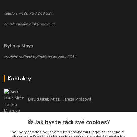
telefon: +420 730 249 327
email: info@bylinky-maya.cz
Bylinky Maya
tradiční rodinné bylinářství od roku 2011
Kontakty
David Jakub Mráz, Tereza Mrázová
info@bylinky-maya.cz
🍪 Jak byste rádi své cookies?
Soubory cookies používáme ke správnému fungování našeho e-