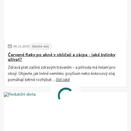
08
.
11
.
2025
Babské rady
Červené fleky po akné v obličeji a zácpa - jaké bylinky
užívat?
Zdravá pleť začíná zdravým trávením – a příroda má řešení pro
obojí. Objevte, jak lněné semínko, psyllium nebo kokosový olej
pomáhají šetrně rozhýbat ...
číst celé