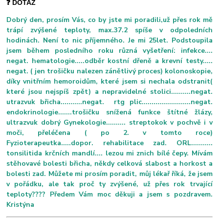
❓ DOTAZ
Dobrý den, prosím Vás, co by jste mi poradili,už přes rok mě
trápí zvýšené teploty, max.37.2 spíše v odpoledních
hodinách. Není to nic příjemného. Je mi 25let. Podstoupila
jsem během posledního roku různá vyšetření: infekce....
negat. hematologie.....odběr kostní dřeně a krevní testy.....
negat. ( jen trošičku nalezen zánětlivý proces) kolonoskopie,
díky vnitřním hemoroidům, které jsem si nechala odstranit(
které jsou nejspíš zpět) a nepravidelné stolici..........negat.
utrazvuk břicha...........negat. rtg plic.........................negat.
endokrinologie.......trošičku snížená funkce štítné žlázy,
ultrazvuk dobrý Gynekologie.......... streptokok v pochvě i v
moči, přeléčena ( po 2. v tomto roce)
Fyzioterapeutka.....dopor. rehabilitace zad. ORL...........
tonsilitida krčních mandlí.... lezou mi znich bílé čepy. Mívám
stěhovavé bolesti břicha, někdy celková slabost a horkost a
bolesti zad. Můžete mi prosím poradit, můj lékař říká, že jsem
v pořádku, ale tak proč ty zvýšené, už přes rok trvající
teploty???? Předem Vám moc děkuji a jsem s pozdravem.
Kristýna