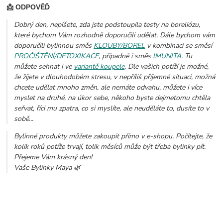
📩 ODPOVĚĎ
Dobrý den, nepíšete, zda jste podstoupila testy na boreliózu,
které bychom Vám rozhodně doporučili udělat. Dále bychom vám
doporučili bylinnou směs
KLOUBY/BOREL
v kombinaci se směsí
PROČIŠTĚNÍ/DETOXIKACE
, případně i směs
IMUNITA
. Tu
můžete sehnat i ve
variantě koupele
. Dle vašich potíží je možné,
že žijete v dlouhodobém stresu, v nepříliš příjemné situaci, možná
chcete udělat mnoho změn, ale nemáte odvahu, můžete i více
myslet na druhé, na úkor sebe, někoho byste dejmetomu chtěla
seřvat, říci mu zpatra, co si myslíte, ale neuděláte to, dusíte to v
sobě...
Bylinné produkty můžete zakoupit přímo v e-shopu. Počítejte, že
kolik roků potíže trvají, tolik měsíců může být třeba bylinky pít.
Přejeme Vám krásný den!
Vaše Bylinky Maya 🌿