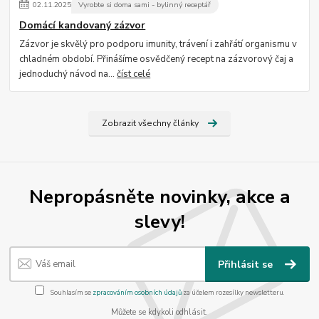
02
.
11
.
2025
Vyrobte si doma sami - bylinný receptář
Domácí kandovaný zázvor
Zázvor je skvělý pro podporu imunity, trávení i zahřátí organismu v
chladném období. Přinášíme osvědčený recept na zázvorový čaj a
jednoduchý návod na...
číst celé
Zobrazit všechny články
Nepropásněte novinky, akce a
slevy!
Přihlásit se
Souhlasím se
zpracováním osobních údajů
za účelem rozesílky newsletteru.
Můžete se kdykoli odhlásit.