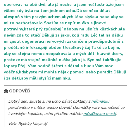
operovat na obě dvě, ale já nechci a jsem neštastná,že jsem
vůbec kdy byla na tom jednom uchu.Dá se něco dělat
alespoň s tím pravým uchem,abych lépe slyšela nebo aby se
mi to nezhoršovalo.Snažím se nepít mléko a jinové
potraviny,které prý způsobují nánosy na ušních kůstkách,ale
nevím,zda to stačí.Děkuji za jakoukoli radu.Léčitel na dálku
mi zjistil degeneraci nervových zakončení pravděpodobně z
prodělané infekce,pijí obden třezalkový čaj.Také se bojím,
aby se stejna nemoc neopakovala u mých dětí hlavně dcery,
protoze má stejně malinká ouška jako já. Syn má takříkajíc
lopaty.Přeji Vám hodně štěstí s dětmi a budu Vám moc
vděčná,kdybyste mi mohla nějak pomoci nebo poradit.Děkuji
i za děti,aby měli slyšící maminku.
📩 ODPOVĚĎ
Dobrý den, zkuste si na ucho dávat obklady z
heřmánku
povařeného v mléce, anebo dovnitř chomáčky vaty namočené ve
švedským kapkách, ucho předtím natřete
měsíčkovou mastí
.
Vaše Bylinky Maya 🌿