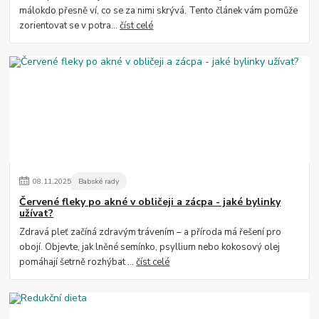
málokdo přesně ví, co se za nimi skrývá. Tento článek vám pomůže
zorientovat se v potra...
číst celé
08
.
11
.
2025
Babské rady
Červené fleky po akné v obličeji a zácpa - jaké bylinky
užívat?
Zdravá pleť začíná zdravým trávením – a příroda má řešení pro
obojí. Objevte, jak lněné semínko, psyllium nebo kokosový olej
pomáhají šetrně rozhýbat ...
číst celé