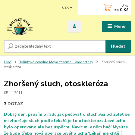
0
ks
CZK
za
0 Kč
Menu
Hledat
Úvod
Bylinková poradna Maya zdarma - Vaše dotazy
Zhoršený sluch,
otoskleróza
Zhoršený sluch, otoskleróza
05.11.2011
❓ DOTAZ
Dobrý den, prosím o radu,jak pečovat o sluch.Asi od 25let se
mi zhoršuje sluch,podle lékařů je to otoskleroza.Levé ucho
bylo operováno,ale bez úspěchu.Navíc mi v něm hučí.Myslíte
že bude třeba nová operace levého ucha?Lékaři mě chtějí