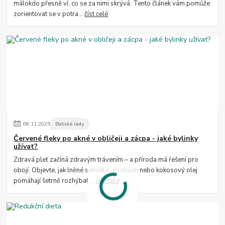
málokdo přesně ví, co se za nimi skrývá. Tento článek vám pomůže
zorientovat se v potra...
číst celé
08
.
11
.
2025
Babské rady
Červené fleky po akné v obličeji a zácpa - jaké bylinky
užívat?
Zdravá pleť začíná zdravým trávením – a příroda má řešení pro
obojí. Objevte, jak lněné semínko, psyllium nebo kokosový olej
pomáhají šetrně rozhýbat ...
číst celé