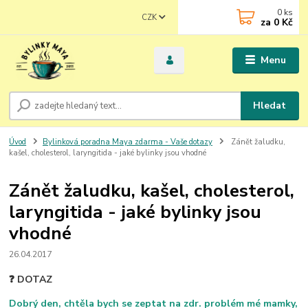
0
ks
CZK
za
0 Kč
Menu
Hledat
Úvod
Bylinková poradna Maya zdarma - Vaše dotazy
Zánět žaludku,
kašel, cholesterol, laryngitida - jaké bylinky jsou vhodné
Zánět žaludku, kašel, cholesterol,
laryngitida - jaké bylinky jsou
vhodné
26.04.2017
❓ DOTAZ
Dobrý den, chtěla bych se zeptat na zdr. problém mé mamky,