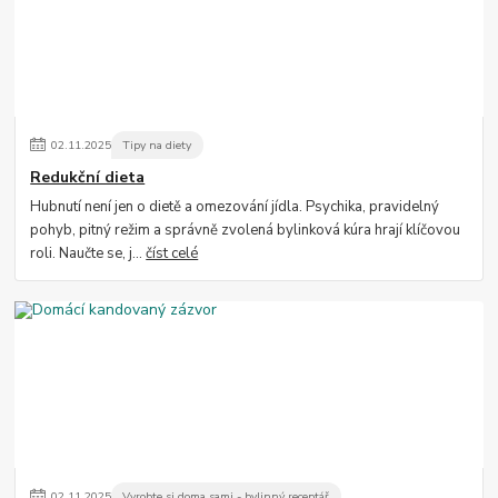
02
.
11
.
2025
Tipy na diety
Redukční dieta
Hubnutí není jen o dietě a omezování jídla. Psychika, pravidelný
pohyb, pitný režim a správně zvolená bylinková kúra hrají klíčovou
roli. Naučte se, j...
číst celé
02
.
11
.
2025
Vyrobte si doma sami - bylinný receptář