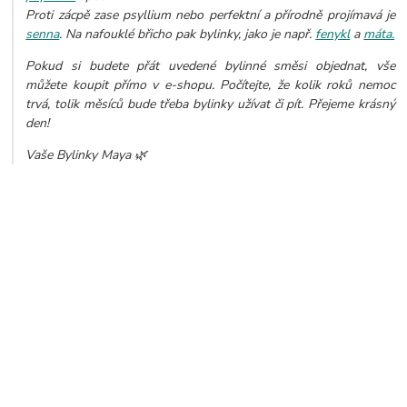
Proti zácpě zase psyllium nebo perfektní a přírodně projímavá je
senna
. Na nafouklé břicho pak bylinky, jako je např.
fenykl
a
máta.
Pokud si budete přát uvedené bylinné směsi objednat, vše
můžete koupit přímo v e-shopu. Počítejte, že kolik roků nemoc
trvá, tolik měsíců bude třeba bylinky užívat či pít. Přejeme krásný
den!
Vaše Bylinky Maya 🌿