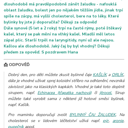
dlouhodobě má pravděpodobně zánět žaludku - nafouklá
oblast žaludku, bolest jen po nějakém těžším jídle, jinak trpí
spíše na zácpy, má vyšší cholesterol, bere na to léky. Které
bylinky by jste ji doporučila? Děkuji za odpověď
Dále synové (5 let a 2 roky) trpí na časté rýmy, poté štěkavý
kašel, který se pak mění na vlhký kašel. Mladší měl letos
zápal plic. Starší trpěl na laryngitidy, nyní už ale nejsou.
Kašlou ale dlouhodobě. Jaký čaj by byl vhodný? Děkuji
předem za opověď. S pozdravem Hana
📩 ODPOVĚĎ
Dobrý den, pro děti můžete zkusit bylinné čaje
KAŠLÍK
a
ORLÍK
,
dále je vhodné užívat sprej koloidní stříbro na odhlenění, nevzniká
závislost jako na klasických kapkách. Vhodné je také toto doplnit
sirupem, např.
Echinacea (třapatka nachová)
či
jitrocel.
Sirup
můžete také vyrobit sama z některé již hotové směsi bylinek,
např. Kašlík.
Pro maminku doporučuji zvolit
BYLINNÝ ČAJ ŽALUDEK
. Na
cholesterol se v lidovém léčitelství užívá např.
pýr
,
aronie
,
pupečník
apod.