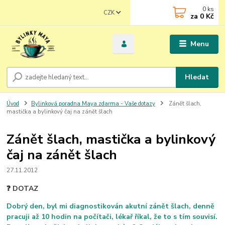
0
ks
CZK
za
0 Kč
Menu
Hledat
Úvod
Bylinková poradna Maya zdarma - Vaše dotazy
Zánět šlach,
mastička a bylinkový čaj na zánět šlach
Zánět šlach, mastička a bylinkový
čaj na zánět šlach
27.11.2012
❓ DOTAZ
Dobrý den, byl mi diagnostikován akutní zánět šlach, denně
pracuji až 10 hodin na počítači, lékař říkal, že to s tím souvisí.