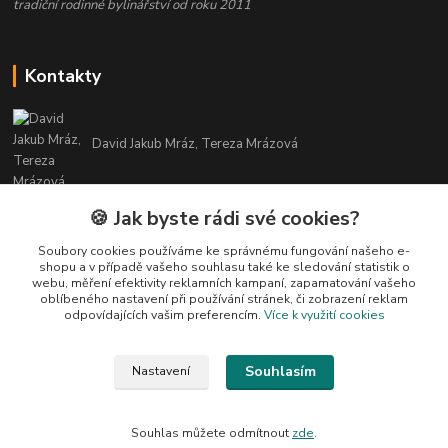
tradiční rodinné bylinářství od roku 2011
Kontakty
David Jakub Mráz, Tereza Mrázová
info@bylinky-maya.cz
🍪 Jak byste rádi své cookies?
Soubory cookies používáme ke správnému fungování našeho e-
shopu a v případě vašeho souhlasu také ke sledování statistik o
webu, měření efektivity reklamních kampaní, zapamatování vašeho
oblíbeného nastavení při používání stránek, či zobrazení reklam
odpovídajících vašim preferencím.
Více k využití cookies
Upravit sběr cookies.
Souhlasím
Nastavení
Všechny texty a fotografie u produktů jsou vlastnictvím BYLINKY MAYA. Nelze
je bez souhlasu kopírovat ani publikovat!
Souhlas můžete odmítnout
zde
.
Vytvořeno na
Eshop-rychle.cz