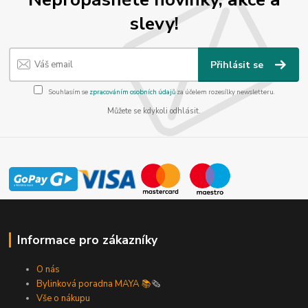
slevy!
Přihlásit se
Souhlasím se
zpracováním osobních údajů
za účelem rozesílky newsletteru.
Můžete se kdykoli odhlásit.
Informace pro zákazníky
O nás
Bylinková poradna MAYA 📚
🗞️
Vše o nákupu