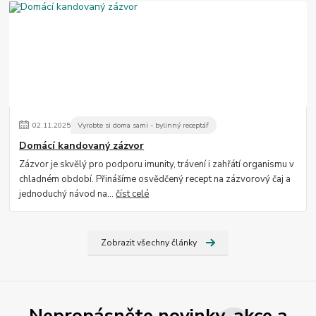
02
.
11
.
2025
Vyrobte si doma sami - bylinný receptář
Domácí kandovaný zázvor
Zázvor je skvělý pro podporu imunity, trávení i zahřátí organismu v
chladném období. Přinášíme osvědčený recept na zázvorový čaj a
jednoduchý návod na...
číst celé
Zobrazit všechny články
Nepropásněte novinky, akce a