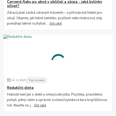
Červené fleky po akné v obličeji a zácpa - jaké bylinky
užívat?
Zdravá pleť začíná zdravým trávením – a příroda má řešení pro
obojí. Objevte, jak lněné semínko, psyllium nebo kokosový olej
pomáhají šetrně rozhýbat ...
číst celé
02
.
11
.
2025
Tipy na diety
Redukční dieta
Hubnutí není jen o dietě a omezování jídla. Psychika, pravidelný
pohyb, pitný režim a správně zvolená bylinková kúra hrají klíčovou
roli. Naučte se, j...
číst celé