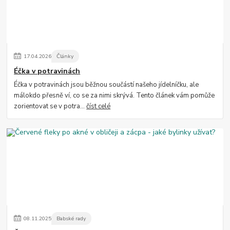
17
.
04
.
2026
Články
Éčka v potravinách
Éčka v potravinách jsou běžnou součástí našeho jídelníčku, ale
málokdo přesně ví, co se za nimi skrývá. Tento článek vám pomůže
zorientovat se v potra...
číst celé
08
.
11
.
2025
Babské rady