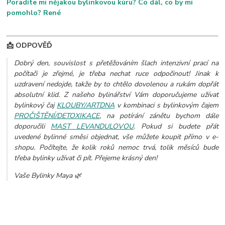
Poradíte mi nějakou bylinkovou kúru? Co dál, co by mi
pomohlo? René
📩 ODPOVĚĎ
Dobrý den, souvislost s přetěžováním šlach intenzivní prací na
počítači je zřejmé, je třeba nechat ruce odpočinout! Jinak k
uzdravení nedojde, takže by to chtělo dovolenou a rukám dopřát
absolutní klid. Z našeho bylinářství Vám doporučujeme užívat
bylinkový čaj
KLOUBY/ARTDNA
v kombinaci s bylinkovým čajem
PROČIŠTĚNÍ/DETOXIKACE
, na potírání zánětu bychom dále
doporučili
MAST LEVANDULOVOU
.
Pokud si budete přát
uvedené bylinné směsi objednat, vše můžete koupit přímo v e-
shopu. Počítejte, že kolik roků nemoc trvá, tolik měsíců bude
třeba bylinky užívat či pít. Přejeme krásný den!
Vaše Bylinky Maya 🌿