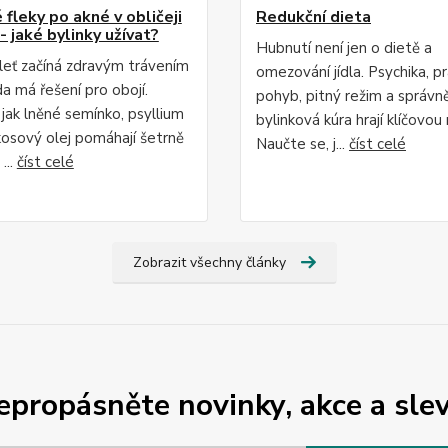
fleky po akné v obličeji
Redukční dieta
- jaké bylinky užívat?
Hubnutí není jen o dietě a
leť začíná zdravým trávením
omezování jídla. Psychika, p
da má řešení pro obojí.
pohyb, pitný režim a správn
 jak lněné semínko, psyllium
bylinková kúra hrají klíčovou r
osový olej pomáhají šetrně
Naučte se, j...
číst celé
...
číst celé
Zobrazit všechny články
epropásněte novinky, akce a slev