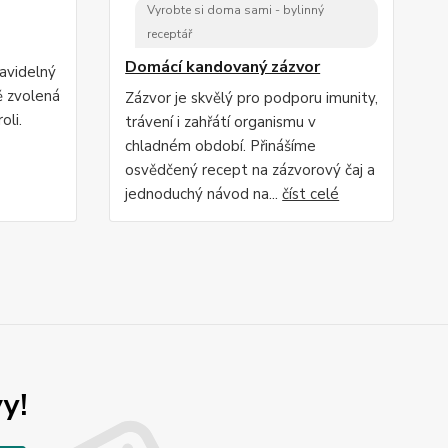
Vyrobte si doma sami - bylinný
receptář
Domácí kandovaný zázvor
ravidelný
ě zvolená
Zázvor je skvělý pro podporu imunity,
oli.
trávení i zahřátí organismu v
chladném období. Přinášíme
osvědčený recept na zázvorový čaj a
jednoduchý návod na...
číst celé
y!