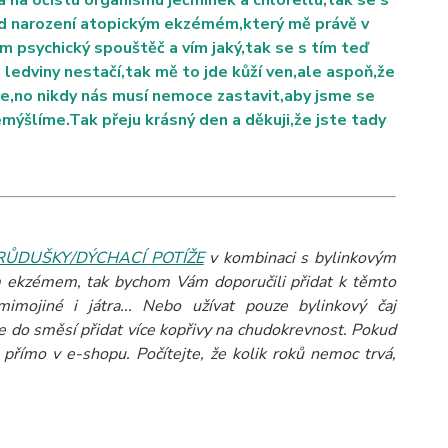
a na očistu organismu ječmínek a chlorellu,tak se s
od narození atopickým ekzémém,který mě právě v
em psychický spouštěč a vím jaký,tak se s tím teď
a ledviny nestačí,tak mě to jde kůží ven,ale aspoň,že
ře,no nikdy nás musí nemoce zastavit,aby jsme se
emýšlíme.Tak přeju krásný den a děkuji,že jste tady
RŮDUŠKY/DÝCHACÍ POTÍŽE
v kombinaci s bylinkovým
m ekzémem, tak bychom Vám doporučili přidat k těmto
 mimojiné i játra... Nebo užívat pouze bylinkový čaj
 do směsí přidat více kopřivy na chudokrevnost.
Pokud
přímo v e-shopu. Počítejte, že kolik roků nemoc trvá,