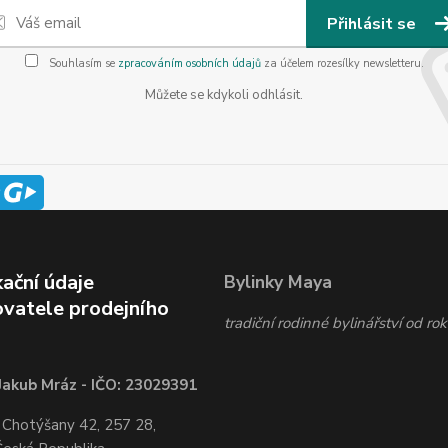
Přihlásit se
Souhlasím se
zpracováním osobních údajů
za účelem rozesílky newsletteru.
Můžete se kdykoli odhlásit.
kační údaje
Bylinky Maya
vatele prodejního
tradiční rodinné bylinářství od r
Jakub Mráz - IČO: 23029391
 Chotýšany 42, 257 28,