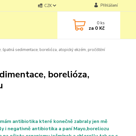
Přihlášení
CZK
0
ks
za
0 Kč
 špatná sedimentace, borelióza, atopický ekzém, pročištění
dimentace, borelióza,
u
 mám antibiotika které konečně zabraly jen mě
 i negativně antibiotika a paní Mayo,boreliozu