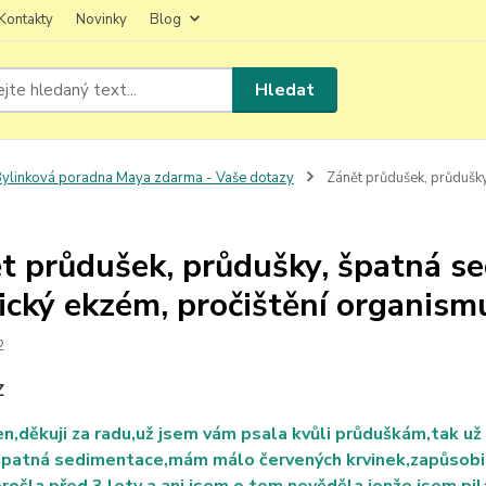
Kontakty
Novinky
Blog
Hledat
ylinková poradna Maya zdarma - Vaše dotazy
Zánět průdušek, průdušky,
t průdušek, průdušky, špatná se
ický ekzém, pročištění organism
2
Z
n,děkuji za radu,už jsem vám psala kvůli průduškám,tak už
špatná sedimentace,mám málo červených krvinek,zapůsobily