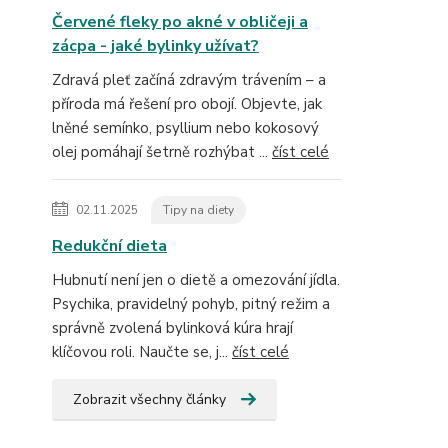
Červené fleky po akné v obličeji a
zácpa - jaké bylinky užívat?
Zdravá pleť začíná zdravým trávením – a
příroda má řešení pro obojí. Objevte, jak
lněné semínko, psyllium nebo kokosový
olej pomáhají šetrně rozhýbat ...
číst celé
02.11.2025
Tipy na diety
Redukční dieta
Hubnutí není jen o dietě a omezování jídla.
Psychika, pravidelný pohyb, pitný režim a
správně zvolená bylinková kúra hrají
klíčovou roli. Naučte se, j...
číst celé
Zobrazit všechny články