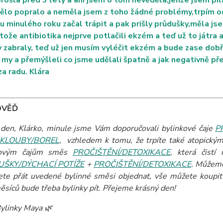
prošla před 3 lety a ani jsem o tom nevěděla,jenže jsem pil
ělo popralo a neměla jsem z toho žádné problémy,trpím 
u minulého roku začal trápit a pak prišly průdušky,měla js
tože antibiotika nejprve potlačili ekzém a teď už to játra 
 zabraly, teď už jen musím vyléčit ekzém a bude zase dob
i my a přemýšleli co jsme udělali špatně a jak negativně př
za radu. Klára
OVĚĎ
den, Klárko, minule jsme Vám doporučovali bylinkové čaje
P
KLOUBY/BOREL
, vzhledem k tomu, že trpíte také atopický
kovým čajům směs
PROČIŠTĚNÍ/DETOXIKACE
, která čistí
ŠKY/DÝCHACÍ POTÍŽE
+
PROČIŠTĚNÍ/DETOXIKACE
. Můžeme
ete přát uvedené bylinné směsi objednat, vše můžete koupit 
měsíců bude třeba bylinky pít. Přejeme krásný den!
ylinky Maya 🌿