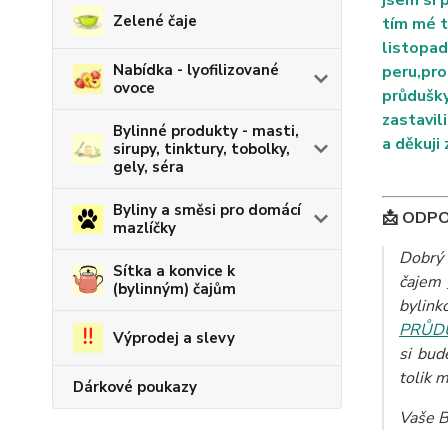
jsem si 
Zelené čaje
tím mé t
listopad
Nabídka - lyofilizované
peru,pro
ovoce
průdušky
zastavil
Bylinné produkty - masti,
a děkuji 
sirupy, tinktury, tobolky,
gely, séra
Byliny a směsi pro domácí
📩 ODP
mazlíčky
Dobrý 
Sítka a konvice k
čajem
(bylinným) čajům
bylin
PRŮDU
Výprodej a slevy
si bud
tolik 
Dárkové poukazy
Vaše B