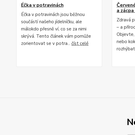
Éčka v potravinách
Červené 
a zácpa 
Éčka v potravinách jsou běžnou
Zdravá p
součástí našeho jídelníčku, ale
– a příro
málokdo přesně ví, co se za nimi
Objevte,
skrývá. Tento článek vám pomůže
nebo kok
zorientovat se v potra...
číst celé
rozhýbat 
N