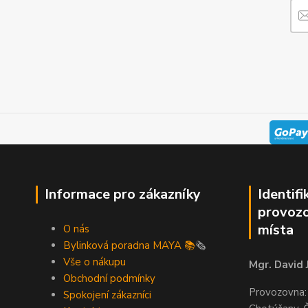
Informace pro zákazníky
Identifi
provozo
místa
O nás
Bylinková poradna MAYA 📚
🗞️
Vše o nákupu
Mgr. David 
Obchodní podmínky
Provozovna:
Spokojení zákazníci