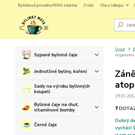
Bylinková poradna MAYA zdarma
O nás
Vše o nákupu
Úvod
B
Sypané bylinné čaje
organismu
Záně
Jednotlivé byliny, koření
atop
Sady na výrobu bylinných
koupelí
29.01.201
Bylinné čaje na chuť,
❓ DOTA
vitamínové bomby
Dobrý de
Černé čaje
vychází 