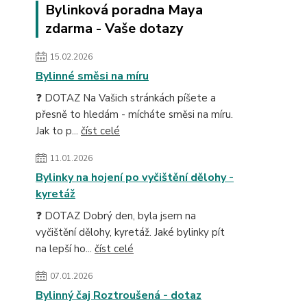
Bylinková poradna Maya
zdarma - Vaše dotazy
15.02.2026
Bylinné směsi na míru
❓ DOTAZ Na Vašich stránkách píšete a
přesně to hledám - mícháte směsi na míru.
Jak to p...
číst celé
11.01.2026
Bylinky na hojení po vyčištění dělohy -
kyretáž
❓ DOTAZ Dobrý den, byla jsem na
vyčištění dělohy, kyretáž. Jaké bylinky pít
na lepší ho...
číst celé
07.01.2026
Bylinný čaj Roztroušená - dotaz