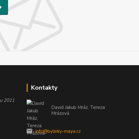
Kontakty
oku 2011
David Jakub Mráz, Tereza
Mrázová
info@bylinky-maya.cz