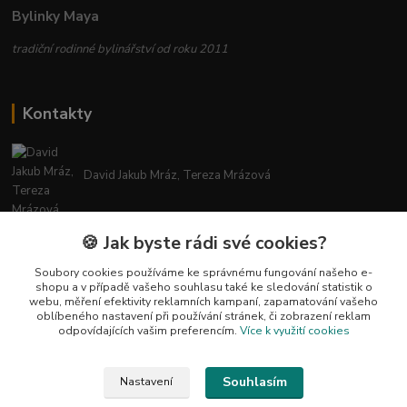
Bylinky Maya
tradiční rodinné bylinářství od roku 2011
Kontakty
David Jakub Mráz, Tereza Mrázová
info@bylinky-maya.cz
🍪 Jak byste rádi své cookies?
Soubory cookies používáme ke správnému fungování našeho e-
shopu a v případě vašeho souhlasu také ke sledování statistik o
webu, měření efektivity reklamních kampaní, zapamatování vašeho
oblíbeného nastavení při používání stránek, či zobrazení reklam
odpovídajících vašim preferencím.
Více k využití cookies
Upravit sběr cookies.
Souhlasím
Nastavení