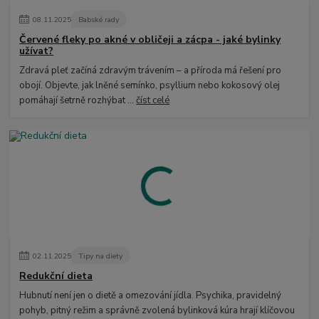
08
.
11
.
2025
Babské rady
Červené fleky po akné v obličeji a zácpa - jaké bylinky
užívat?
Zdravá pleť začíná zdravým trávením – a příroda má řešení pro
obojí. Objevte, jak lněné semínko, psyllium nebo kokosový olej
pomáhají šetrně rozhýbat ...
číst celé
02
.
11
.
2025
Tipy na diety
Redukční dieta
Hubnutí není jen o dietě a omezování jídla. Psychika, pravidelný
pohyb, pitný režim a správně zvolená bylinková kúra hrají klíčovou