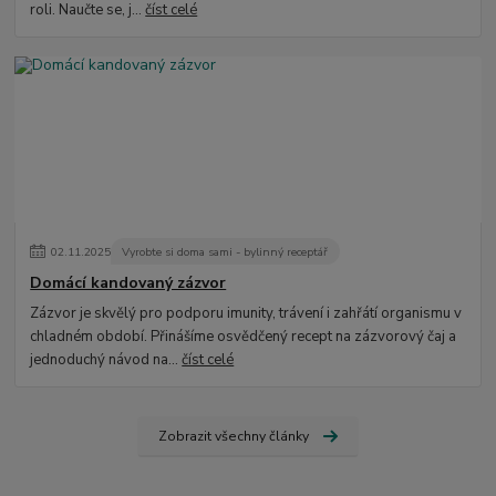
roli. Naučte se, j...
číst celé
02
.
11
.
2025
Vyrobte si doma sami - bylinný receptář
Domácí kandovaný zázvor
Zázvor je skvělý pro podporu imunity, trávení i zahřátí organismu v
chladném období. Přinášíme osvědčený recept na zázvorový čaj a
jednoduchý návod na...
číst celé
Zobrazit všechny články