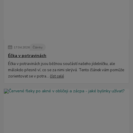
17
.
04
.
2026
Články
Éčka v potravinách
Éčka v potravinách jsou běžnou součástí našeho jídelníčku, ale
málokdo přesně ví, co se za nimi skrývá. Tento článek vám pomůže
zorientovat se v potra...
číst celé