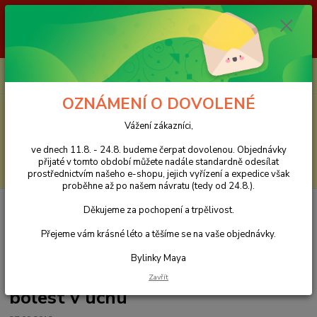
Vážení zákazníci, ve dnech 11.8. - 24.8. budeme čerpat dovolenou.
Objednávky přijaté v tomto období můžete nadále standardně odesílat
prostřednictvím našeho e-shopu, jejich vyřízení a expedice však proběhne
až po našem návratu (tedy od 24.8.). Děkujeme za pochopení a trpělivost.
0
ks
CZK
za
0 Kč
OZNÁMENÍ O DOVOLENÉ
Menu
Vážení zákazníci,
ve dnech 11.8. - 24.8. budeme čerpat dovolenou. Objednávky
přijaté v tomto období můžete nadále standardně odesílat
Hledat
prostřednictvím našeho e-shopu, jejich vyřízení a expedice však
proběhne až po našem návratu (tedy od 24.8.).
Úvod
Bylinková poradna Maya zdarma - Vaše dotazy
Zalehlé ucho,
Děkujeme za pochopení a trpělivost.
zahlenění, odhlenění, bylinky na odhlenění, bolest v uchu
Přejeme vám krásné léto a těšíme se na vaše objednávky.
Zalehlé ucho, zahlenění,
Bylinky Maya
odhlenění, bylinky na odhlenění,
Zavřít
bolest v uchu