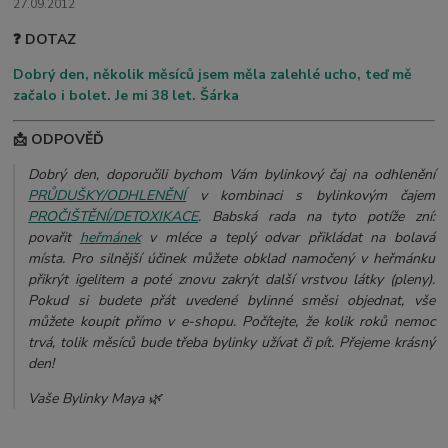
27.09.2012
❓ DOTAZ
Dobrý den, několik měsíců jsem měla zalehlé ucho, teď mě
začalo i bolet. Je mi 38 let. Šárka
📩 ODPOVĚĎ
Dobrý den, doporučili bychom Vám bylinkový čaj na odhlenění
PRŮDUŠKY/ODHLENĚNÍ
v kombinaci s bylinkovým čajem
PROČIŠTĚNÍ/DETOXIKACE
. Babská rada na tyto potíže zní:
povařit
heřmánek
v mléce a teplý odvar přikládat na bolavá
místa. Pro silnější účinek můžete obklad namočený v heřmánku
přikrýt igelitem a poté znovu zakrýt další vrstvou látky (pleny).
Pokud si budete přát uvedené bylinné směsi objednat, vše
můžete koupit přímo v e-shopu. Počítejte, že kolik roků nemoc
trvá, tolik měsíců bude třeba bylinky užívat či pít. Přejeme krásný
den!
Vaše Bylinky Maya 🌿