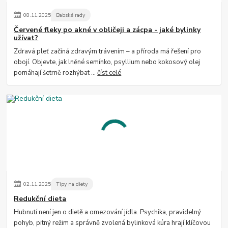
08
.
11
.
2025
Babské rady
Červené fleky po akné v obličeji a zácpa - jaké bylinky
užívat?
Zdravá pleť začíná zdravým trávením – a příroda má řešení pro
obojí. Objevte, jak lněné semínko, psyllium nebo kokosový olej
pomáhají šetrně rozhýbat ...
číst celé
02
.
11
.
2025
Tipy na diety
Redukční dieta
Hubnutí není jen o dietě a omezování jídla. Psychika, pravidelný
pohyb, pitný režim a správně zvolená bylinková kúra hrají klíčovou