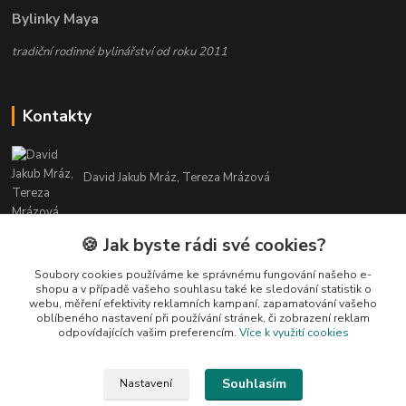
Bylinky Maya
tradiční rodinné bylinářství od roku 2011
Kontakty
David Jakub Mráz, Tereza Mrázová
info@bylinky-maya.cz
🍪 Jak byste rádi své cookies?
Soubory cookies používáme ke správnému fungování našeho e-
shopu a v případě vašeho souhlasu také ke sledování statistik o
webu, měření efektivity reklamních kampaní, zapamatování vašeho
oblíbeného nastavení při používání stránek, či zobrazení reklam
odpovídajících vašim preferencím.
Více k využití cookies
Upravit sběr cookies.
Souhlasím
Nastavení