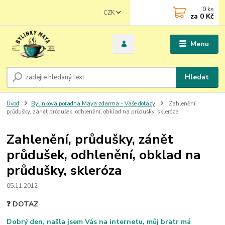
0
ks
CZK
za
0 Kč
Menu
Hledat
Úvod
Bylinková poradna Maya zdarma - Vaše dotazy
Zahlenění,
průdušky, zánět průdušek, odhlenění, obklad na průdušky, skleróza
Zahlenění, průdušky, zánět
průdušek, odhlenění, obklad na
průdušky, skleróza
05.11.2012
❓ DOTAZ
Dobrý den, našla jsem Vás na internetu, můj bratr má