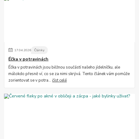
17
.
04
.
2026
Články
Éčka v potravinách
Éčka v potravinách jsou běžnou součástí našeho jídelníčku, ale
málokdo přesně ví, co se za nimi skrývá. Tento článek vám pomůže
zorientovat se v potra...
číst celé