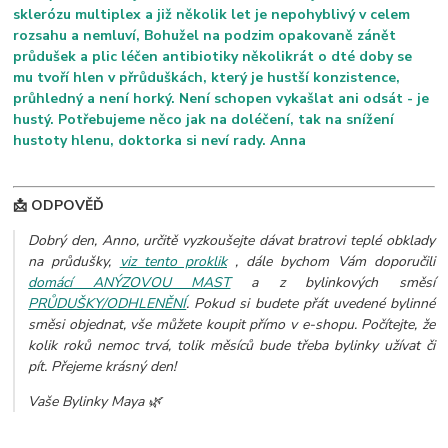
sklerózu multiplex a již několik let je nepohyblivý v celem
rozsahu a nemluví, Bohužel na podzim opakovaně zánět
průdušek a plic léčen antibiotiky několikrát o dté doby se
mu tvoří hlen v přrůduškách, který je hustší konzistence,
průhledný a není horký. Není schopen vykašlat ani odsát - je
hustý. Potřebujeme něco jak na doléčení, tak na snížení
hustoty hlenu, doktorka si neví rady. Anna
📩 ODPOVĚĎ
Dobrý den, Anno, určitě vyzkoušejte dávat bratrovi teplé obklady
na průdušky,
viz tento proklik
, dále bychom Vám doporučili
domácí ANÝZOVOU MAST
a z bylinkových směsí
PRŮDUŠKY/ODHLENĚNÍ
.
Pokud si budete přát uvedené bylinné
směsi objednat, vše můžete koupit přímo v e-shopu. Počítejte, že
kolik roků nemoc trvá, tolik měsíců bude třeba bylinky užívat či
pít. Přejeme krásný den!
Vaše Bylinky Maya 🌿