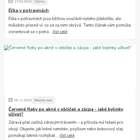
17
.
04
.
2026
Články
Éčka v potravinách
Éčka v potravinách jsou běžnou součástí našeho jídelníčku, ale
málokdo přesně ví, co se za nimi skrývá. Tento článek vám pomůže
zorientovat se v potra...
číst celé
08
.
11
.
2025
Babské rady
Červené fleky po akné v obličeji a zácpa - jaké bylinky
užívat?
Zdravá pleť začíná zdravým trávením – a příroda má řešení pro
obojí. Objevte, jak lněné semínko, psyllium nebo kokosový olej
pomáhají šetrně rozhýbat ...
číst celé