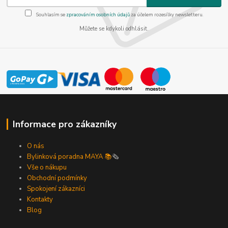
Souhlasím se
zpracováním osobních údajů
za účelem rozesílky newsletteru.
Můžete se kdykoli odhlásit.
Informace pro zákazníky
O nás
Bylinková poradna MAYA 📚
🗞️
Vše o nákupu
Obchodní podmínky
Spokojení zákazníci
Kontakty
Blog