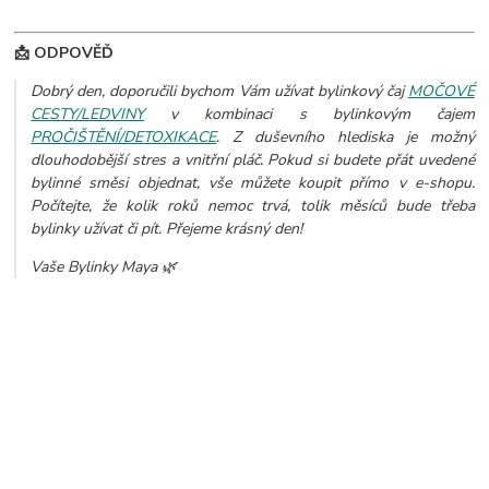
📩 ODPOVĚĎ
Dobrý den, doporučili bychom Vám užívat bylinkový čaj
MOČOVÉ
CESTY/LEDVINY
v kombinaci s bylinkovým čajem
PROČIŠTĚNÍ/DETOXIKACE
. Z duševního hlediska je možný
dlouhodobější stres a vnitřní pláč.
Pokud si budete přát uvedené
bylinné směsi objednat, vše můžete koupit přímo v e-shopu.
Počítejte, že kolik roků nemoc trvá, tolik měsíců bude třeba
bylinky užívat či pít. Přejeme krásný den!
Vaše Bylinky Maya 🌿