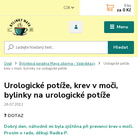
0
ks
CZK
za
0 Kč
Menu
Hledat
Úvod
Bylinková poradna Maya zdarma - Vaše dotazy
Urologické potíže,
krev v moči, bylinky na urologické potíže
Urologické potíže, krev v moči,
bylinky na urologické potíže
26.07.2012
❓ DOTAZ
Dobrý den, náhodně mi byla zjištěna při prevenci krev v moči.
Prosím o radu, děkuji Radka P.