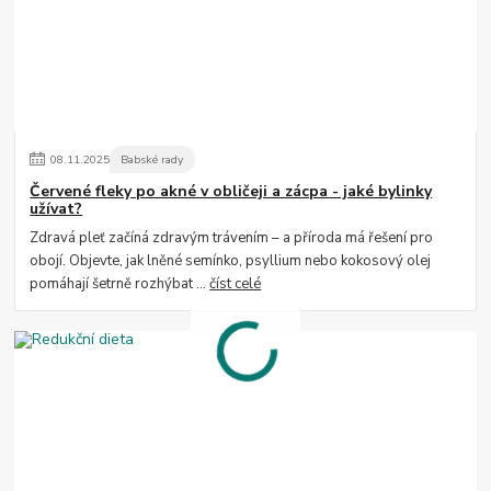
08
.
11
.
2025
Babské rady
Červené fleky po akné v obličeji a zácpa - jaké bylinky
užívat?
Zdravá pleť začíná zdravým trávením – a příroda má řešení pro
obojí. Objevte, jak lněné semínko, psyllium nebo kokosový olej
pomáhají šetrně rozhýbat ...
číst celé