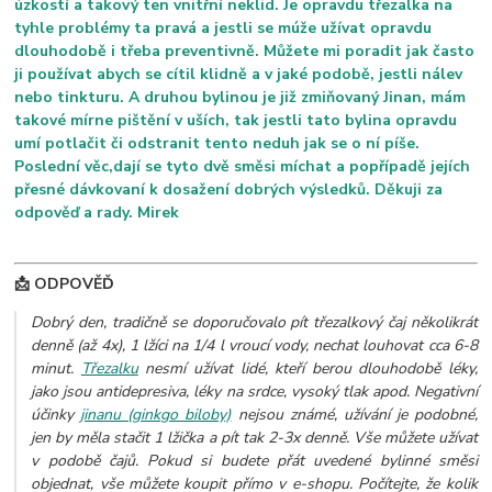
úzkostí a takový ten vnitřní neklid. Je opravdu třezalka na
tyhle problémy ta pravá a jestli se múže užívat opravdu
dlouhodobě i třeba preventivně. Můžete mi poradit jak často
ji používat abych se cítil klidně a v jaké podobě, jestli nálev
nebo tinkturu. A druhou bylinou je již zmiňovaný Jinan, mám
takové mírne pištění v uších, tak jestli tato bylina opravdu
umí potlačit či odstranit tento neduh jak se o ní píše.
Poslední věc,dají se tyto dvě směsi míchat a popřípadě jejích
přesné dávkovaní k dosažení dobrých výsledků. Děkuji za
odpověď a rady. Mirek
📩 ODPOVĚĎ
Dobrý den, tradičně se doporučovalo pít třezalkový čaj několikrát
denně (až 4x), 1 lžíci na 1/4 l vroucí vody, nechat louhovat cca 6-8
minut.
Třezalku
nesmí užívat lidé, kteří berou dlouhodobě léky,
jako jsou antidepresiva, léky na srdce, vysoký tlak apod. Negativní
účinky
jinanu (ginkgo biloby)
nejsou známé, užívání je podobné,
jen by měla stačit 1 lžička a pít tak 2-3x denně. Vše můžete užívat
v podobě čajů.
Pokud si budete přát uvedené bylinné směsi
objednat, vše můžete koupit přímo v e-shopu. Počítejte, že kolik