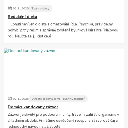
02
.
11
.
2025
Tipy na diety
Redukční dieta
Hubnutí není jen o dietě a omezování jídla. Psychika, pravidelný
pohyb, pitný režim a správně zvolená bylinková kúra hrají klíčovou
roli. Naučte se, j...
číst celé
02
.
11
.
2025
Vyrobte si doma sami - bylinný receptář
Domácí kandovaný zázvor
Zázvor je skvělý pro podporu imunity, trávení i zahřátí organismu v
chladném období. Přinášíme osvědčený recept na zázvorový čaj a
jednoduchý návod na...
číst celé