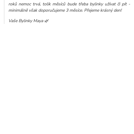
roků nemoc trvá, tolik měsíců bude třeba bylinky užívat či pít -
minimálně však doporučujeme 3 měsíce. Přejeme krásný den!
Vaše Bylinky Maya 🌿