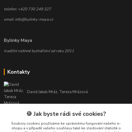
telefon: +420 730 249 327
email: info@bylinky-maya.cz
Bylinky Maya
tradiční rodinné bylinářství od roku 2011
Kontakty
David Jakub Mráz, Tereza Mrázová
info@bylinky-maya.cz
🍪 Jak byste rádi své cookies?
Soubory cookies používáme ke správnému fungování našeho e-
shopu a v případě vašeho souhlasu také ke sledování statistik o