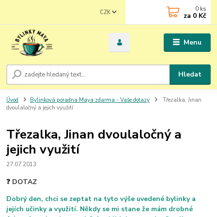
0
ks
CZK
za
0 Kč
Menu
Hledat
Úvod
Bylinková poradna Maya zdarma - Vaše dotazy
Třezalka, Jinan
dvoulaločný a jejich využití
Třezalka, Jinan dvoulaločný a
jejich využití
27.07.2013
❓ DOTAZ
Dobrý den, chci se zeptat na tyto výše uvedené bylinky a
jejích učinky a využití. Někdy se mi stane že mám drobné