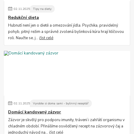
02
.
11
.
2025
Tipy na diety
Redukční dieta
Hubnutí není jen o dietě a omezování jídla. Psychika, pravidelný
pohyb, pitný režim a správně zvolená bylinková kúra hrají klíčovou
roli. Naučte se, j...
číst celé
02
.
11
.
2025
Vyrobte si doma sami - bylinný receptář
Domácí kandovaný zázvor
Zázvor je skvělý pro podporu imunity, trávení i zahřátí organismu v
chladném období. Přinášíme osvědčený recept na zázvorový čaj a
jednoduchý návod na...
číst celé