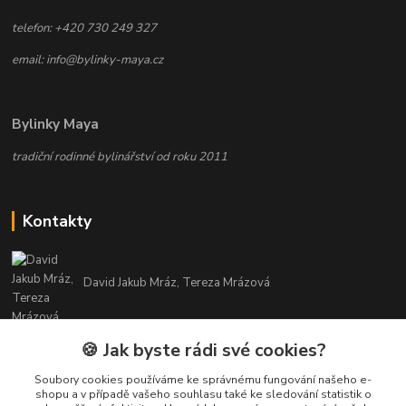
telefon: +420 730 249 327
email: info@bylinky-maya.cz
Bylinky Maya
tradiční rodinné bylinářství od roku 2011
Kontakty
David Jakub Mráz, Tereza Mrázová
info@bylinky-maya.cz
🍪 Jak byste rádi své cookies?
Soubory cookies používáme ke správnému fungování našeho e-
shopu a v případě vašeho souhlasu také ke sledování statistik o