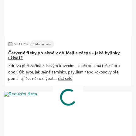
08
.
11
.
2025
Babské rady
Červené fleky po akné v obličeji a zácpa - jaké bylinky
užívat?
Zdravá pleť začíná zdravým trávením – a příroda má řešení pro
obojí. Objevte, jak lněné semínko, psyllium nebo kokosový olej
pomáhají šetrně rozhýbat ...
číst celé