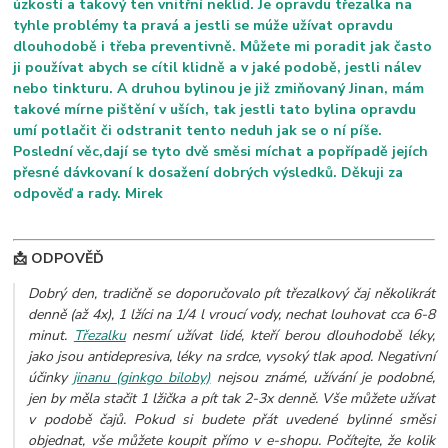
úzkostí a takový ten vnitřní neklid. Je opravdu třezalka na
tyhle problémy ta pravá a jestli se múže užívat opravdu
dlouhodobě i třeba preventivně. Můžete mi poradit jak často
ji používat abych se cítil klidně a v jaké podobě, jestli nálev
nebo tinkturu. A druhou bylinou je již zmiňovaný Jinan, mám
takové mírne pištění v uších, tak jestli tato bylina opravdu
umí potlačit či odstranit tento neduh jak se o ní píše.
Poslední věc,dají se tyto dvě směsi míchat a popřípadě jejích
přesné dávkovaní k dosažení dobrých výsledků. Děkuji za
odpověď a rady. Mirek
📩 ODPOVĚĎ
Dobrý den, tradičně se doporučovalo pít třezalkový čaj několikrát
denně (až 4x), 1 lžíci na 1/4 l vroucí vody, nechat louhovat cca 6-8
minut.
Třezalku
nesmí užívat lidé, kteří berou dlouhodobě léky,
jako jsou antidepresiva, léky na srdce, vysoký tlak apod. Negativní
účinky
jinanu (ginkgo biloby)
nejsou známé, užívání je podobné,
jen by měla stačit 1 lžička a pít tak 2-3x denně. Vše můžete užívat
v podobě čajů.
Pokud si budete přát uvedené bylinné směsi
objednat, vše můžete koupit přímo v e-shopu. Počítejte, že kolik