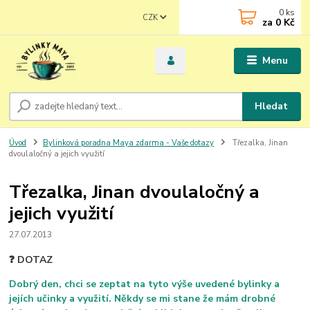
0
ks
CZK
za
0 Kč
Menu
Hledat
Úvod
Bylinková poradna Maya zdarma - Vaše dotazy
Třezalka, Jinan
dvoulaločný a jejich využití
Třezalka, Jinan dvoulaločný a
jejich využití
27.07.2013
❓ DOTAZ
Dobrý den, chci se zeptat na tyto výše uvedené bylinky a
jejích učinky a využití. Někdy se mi stane že mám drobné