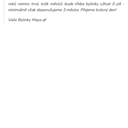
roků nemoc trvá, tolik měsíců bude třeba bylinky užívat či pít -
minimálně však doporučujeme 3 měsíce. Přejeme krásný den!
Vaše Bylinky Maya 🌿