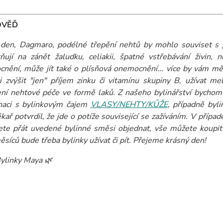
OVĚĎ
den, Dagmaro, podélné třepění nehtů by mohlo souviset s 
ňují na zánět žaludku, celiakii, špatné vstřebávání živin, n
nění, může jít také o plísňová onemocnění... více by vám měl
 zvýšit "jen" příjem zinku či vitamínu skupiny B, užívat me
ní nehtové péče ve formě laků. Z našeho bylinářství bychom
naci s bylinkovým čajem
VLASY/NEHTY/KŮŽE
, případně byl
kař potvrdil, že jde o potíže související se zažíváním. V přípa
ete přát uvedené bylinné směsi objednat, vše můžete koupit 
měsíců bude třeba bylinky užívat či pít. Přejeme krásný den!
ylinky Maya 🌿