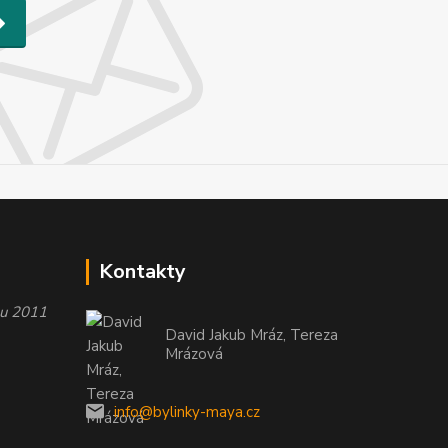
Kontakty
oku 2011
David Jakub Mráz, Tereza
Mrázová
info@bylinky-maya.cz