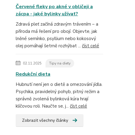
Červené fleky po akné v obličeji a
zácpa - jaké bylinky užívat?
Zdravá pleť začíná zdravým trávením – a
příroda má řešení pro obojí. Objevte, jak
lněné semínko, psyllium nebo kokosový
olej pomáhají šetrně rozhýbat ...
číst celé
02.11.2025
Tipy na diety
Redukční dieta
Hubnutí není jen o dietě a omezování jídla.
Psychika, pravidelný pohyb, pitný režim a
správně zvolená bylinková kúra hrají
klíčovou roli. Naučte se, j...
číst celé
Zobrazit všechny články