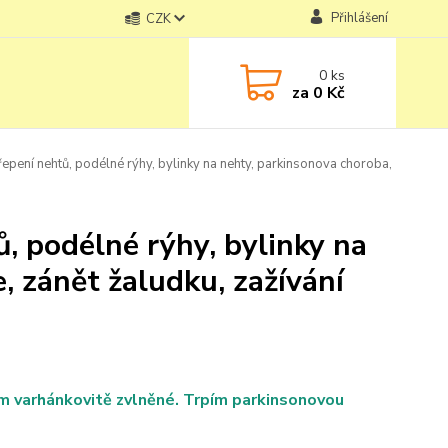
Přihlášení
CZK
0
ks
za
0 Kč
epení nehtů, podélné rýhy, bylinky na nehty, parkinsonova choroba,
, podélné rýhy, bylinky na
, zánět žaludku, zažívání
m varhánkovitě zvlněné. Trpím parkinsonovou