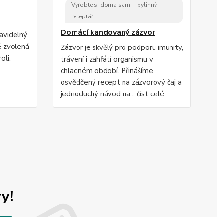
Vyrobte si doma sami - bylinný
receptář
Domácí kandovaný zázvor
ravidelný
ě zvolená
Zázvor je skvělý pro podporu imunity,
oli.
trávení i zahřátí organismu v
chladném období. Přinášíme
osvědčený recept na zázvorový čaj a
jednoduchý návod na...
číst celé
y!