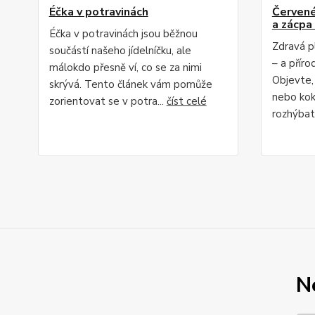
Éčka v potravinách
Červené 
a zácpa 
Éčka v potravinách jsou běžnou
Zdravá p
součástí našeho jídelníčku, ale
– a příro
málokdo přesně ví, co se za nimi
Objevte,
skrývá. Tento článek vám pomůže
nebo kok
zorientovat se v potra...
číst celé
rozhýbat 
N