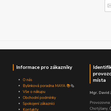
Informace pro zákazníky
Identifi
provozo
místa
O nás
Bylinková poradna MAYA 📚
🗞️
Vše o nákupu
Mgr. David 
Obchodní podmínky
Provozovna:
Spokojení zákazníci
Chotýšany, 
Kontakty