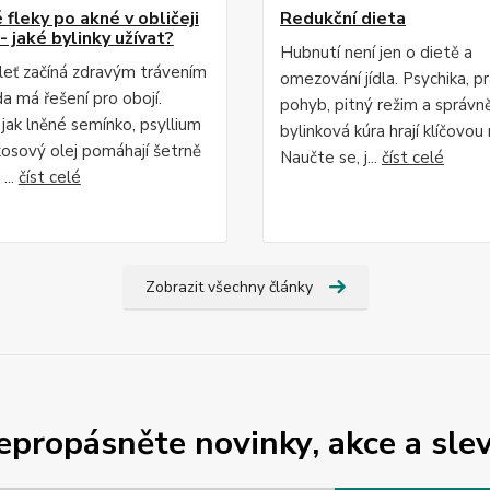
fleky po akné v obličeji
Redukční dieta
- jaké bylinky užívat?
Hubnutí není jen o dietě a
leť začíná zdravým trávením
omezování jídla. Psychika, p
da má řešení pro obojí.
pohyb, pitný režim a správn
 jak lněné semínko, psyllium
bylinková kúra hrají klíčovou r
osový olej pomáhají šetrně
Naučte se, j...
číst celé
...
číst celé
Zobrazit všechny články
epropásněte novinky, akce a slev