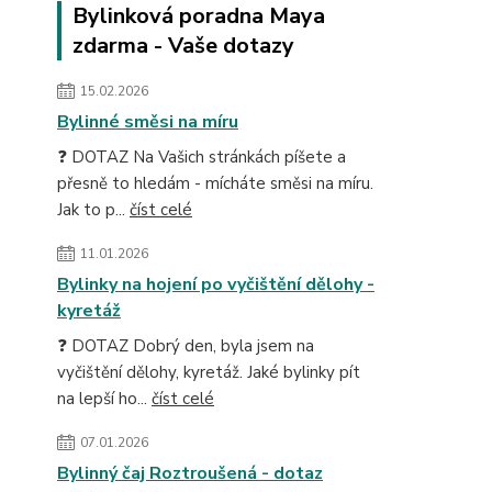
Bylinková poradna Maya
zdarma - Vaše dotazy
15.02.2026
Bylinné směsi na míru
❓ DOTAZ Na Vašich stránkách píšete a
přesně to hledám - mícháte směsi na míru.
Jak to p...
číst celé
11.01.2026
Bylinky na hojení po vyčištění dělohy -
kyretáž
❓ DOTAZ Dobrý den, byla jsem na
vyčištění dělohy, kyretáž. Jaké bylinky pít
na lepší ho...
číst celé
07.01.2026
Bylinný čaj Roztroušená - dotaz