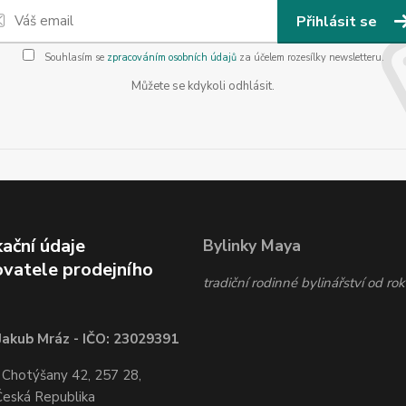
Přihlásit se
Souhlasím se
zpracováním osobních údajů
za účelem rozesílky newsletteru.
Můžete se kdykoli odhlásit.
kační údaje
Bylinky Maya
vatele prodejního
tradiční rodinné bylinářství od r
Jakub Mráz - IČO: 23029391
 Chotýšany 42, 257 28,
Česká Republika