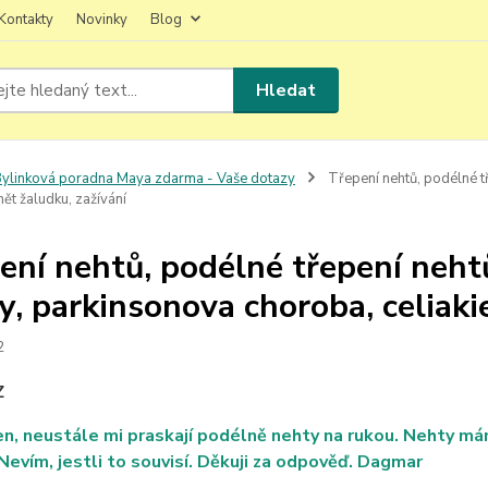
Kontakty
Novinky
Blog
Hledat
ylinková poradna Maya zdarma - Vaše dotazy
Třepení nehtů, podélné tř
ánět žaludku, zažívání
ení nehtů, podélné třepení nehtů
y, parkinsonova choroba, celiakie
2
Z
n, neustále mi praskají podélně nehty na rukou. Nehty má
Nevím, jestli to souvisí. Děkuji za odpověď. Dagmar