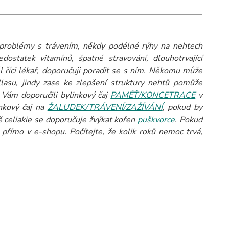
problémy s trávením, někdy podélné rýhy na nehtech
edostatek vitamínů, špatné stravování, dlouhotrvající
 říci lékař, doporučuji poradit se s ním. Někomu může
llasu, jindy zase ke zlepšení struktury nehtů pomůže
 Vám doporučili bylinkový čaj
PAMĚŤ/KONCETRACE
v
inkový čaj na
ŽALUDEK/TRÁVENÍ/ZAŽÍVÁNÍ
, pokud by
dě celiakie se doporučuje žvýkat kořen
puškvorce
.
Pokud
přímo v e-shopu. Počítejte, že kolik roků nemoc trvá,