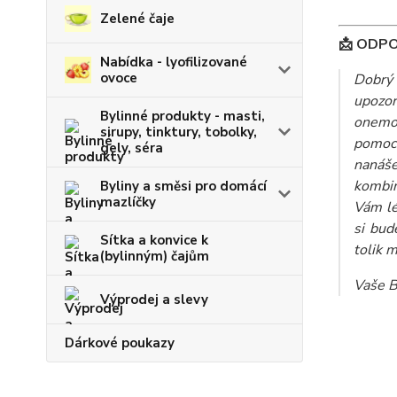
Zelené čaje
📩 ODP
Nabídka - lyofilizované
ovoce
Dobrý 
upozor
Bylinné produkty - masti,
onemoc
sirupy, tinktury, tobolky,
pomoci
gely, séra
nanáše
kombi
Byliny a směsi pro domácí
mazlíčky
Vám lé
si bud
Sítka a konvice k
tolik 
(bylinným) čajům
Vaše B
Výprodej a slevy
Dárkové poukazy